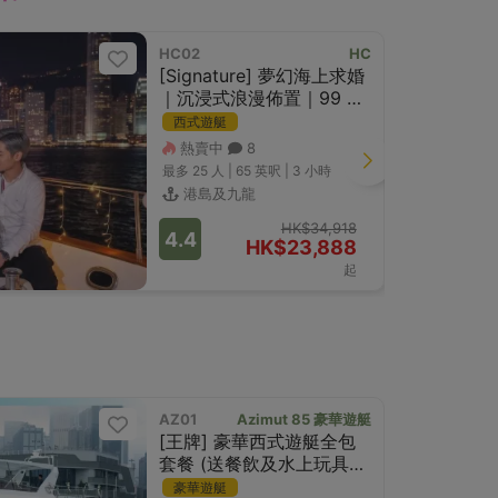
HC02
HC
[Signature] 夢幻海上求婚
｜沉浸式浪漫佈置｜99 朵
紅玫瑰｜香檳祝酒
西式遊艇
熱賣中
8
最多 25
人 |
65 英呎
|
3 小時
港島及九龍
HK$34,918
4.4
HK$23,888
起
AZ01
Azimut 85 豪華遊艇
平日$599/
[王牌] 豪華西式遊艇全包
套餐 (送餐飲及水上玩具，
豐富獎品!)
豪華遊艇