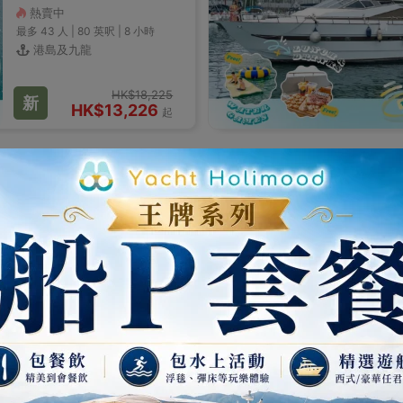
熱賣中
最多 43
人 |
80 英呎
|
8 小時
港島及九龍
HK$18,225
新
HK$13,226
起
釣墨魚超值包船套餐
LE02
Aqua Yacht
蟹粥 包船上晚餐！
私人海上會所夜遊維港
（提供免費DJ器材、高品
質拉OK系統、可吊墨魚）
廚房
翻熱設備
歡迎DJ
熱賣中
8
西式遊艇
最多 42
人 |
68 英呎
|
4 小時
港島及九龍
4.6