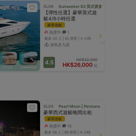
SL06
Sunseeker 82 英式貴族品味之選
【彈性任選】豪華英式遊
艇4/8小時任選
豪華遊艇
熱賣中
1
最多 40
人 |
82 英呎
|
4 小時
港島及九龍
HK$32,000
4.5
HK$26,000
起
SL05
Pearl Moon | Permare Amer 82' 
送DJ器材
豪華西式遊艇晚間出租
豪華遊艇
熱賣中
16
最多 56
人 |
86 英呎
|
4 小時