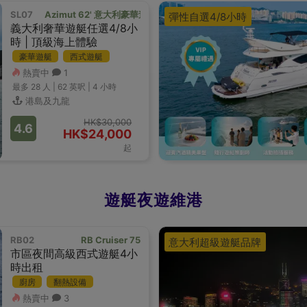
SL07
Azimut 62' 意大利豪華遊艇
彈性自選4/8小時
義大利奢華遊艇任選4/8小
時 | 頂級海上體驗
豪華遊艇
西式遊艇
熱賣中
1
最多 28
人 |
62 英呎
|
4 小時
港島及九龍
HK$30,000
4.6
HK$24,000
起
遊艇夜遊維港
RB02
RB Cruiser 75
意大利超級遊艇品牌
市區夜間高級西式遊艇4小
時出租
廚房
翻熱設備
熱賣中
3
西式遊艇
大型活動船