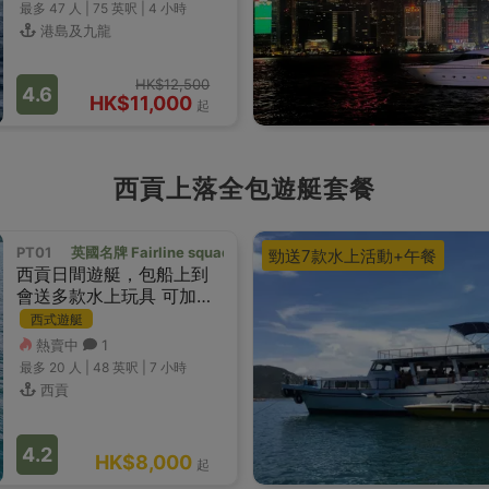
最多 47
人 |
75 英呎
|
4 小時
港島及九龍
HK$12,500
4.6
HK$11,000
起
西貢上落全包遊艇套餐
PT01
英國名牌 Fairline squadron 48
勁送7款水上活動+午餐
西貢日間遊艇，包船上到
會送多款水上玩具 可加選
快艇套餐
西式遊艇
熱賣中
1
最多 20
人 |
48 英呎
|
7 小時
西貢
4.2
HK$8,000
起