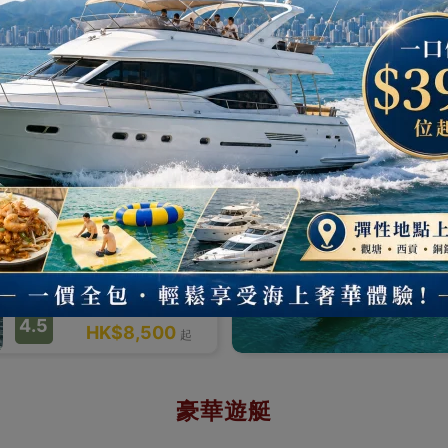
HK$9,000
起
限定優惠 | 彈性自選1小時起
EX02
Sanlorenzo 65 | Falcon | 意大利遊艇
平日優選！日間彈性自選
2/4小時 【維港遊/南區】
彈性時租
西式遊艇
熱賣中
1
最多 38
人 |
65 英呎
|
2 小時
港島及九龍
4.5
HK$8,500
起
豪華遊艇