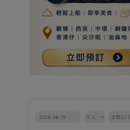
日期
人數
上/ 落船區