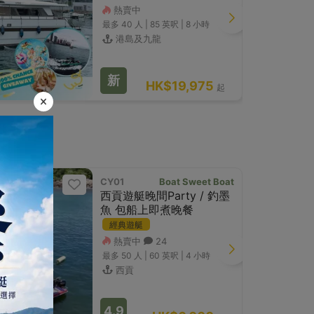
熱賣中
最多 40
人 |
85 英呎
|
8 小時
港島及九龍
新
HK$19,975
起
CY01
Boat Sweet Boat
西貢遊艇晚間Party / 釣墨
魚 包船上即煮晚餐
經典遊艇
熱賣中
24
最多 50
人 |
60 英呎
|
4 小時
西貢
4.9