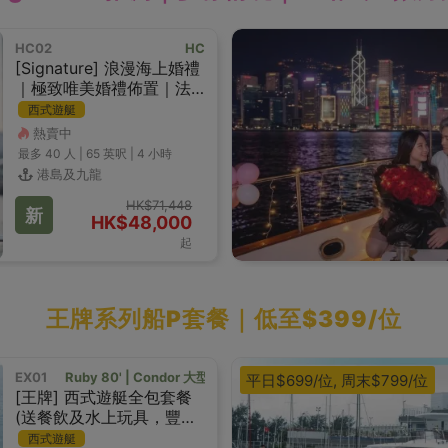
HC02
HC
[Signature] 浪漫海上婚禮
｜極致唯美婚禮佈置｜法
式輕食｜香檳祝酒
西式遊艇
熱賣中
最多 40
人 |
65 英呎
|
4 小時
港島及九龍
HK$71,448
新
HK$48,000
起
王牌系列船P套餐｜低至$399/位
EX01
Ruby 80' | Condor 大型西式遊艇
平日$699/位, 周末$799/位
[王牌] 西式遊艇全包套餐
(送餐飲及水上玩具，豐富
獎品!)
西式遊艇