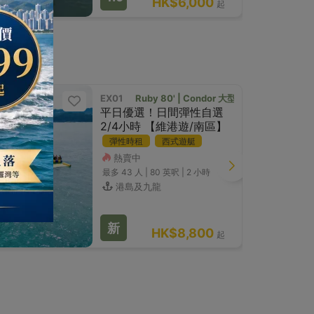
HK$6,000
起
EX01
Ruby 80' | Condor 大型西式遊艇
平日優選！日間彈性自選
2/4小時 【維港遊/南區】
彈性時租
西式遊艇
熱賣中
最多 43
人 |
80 英呎
|
2 小時
港島及九龍
新
HK$8,800
起