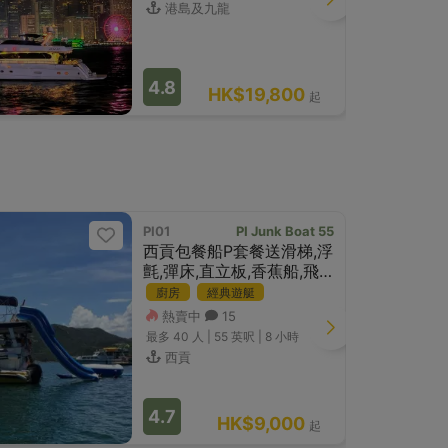
港島及九龍
4.8
HK$19,800
起
PI01
PI Junk Boat 55
新登場優
西貢包餐船P套餐送滑梯,浮
氈,彈床,直立板,香蕉船,飛
氈及wakeboard
廚房
經典遊艇
熱賣中
15
最多 40
人 |
55 英呎
|
8 小時
西貢
4.7
HK$9,000
起