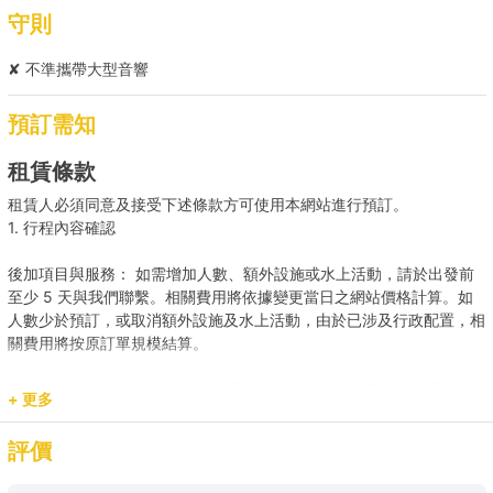
守則
✘ 不準攜帶大型音響
預訂需知
租賃條款
租賃人必須同意及接受下述條款方可使用本網站進行預訂。
1. 行程內容確認
後加項目與服務： 如需增加人數、額外設施或水上活動，請於出發前
至少 5 天與我們聯繫。相關費用將依據變更當日之網站價格計算。如
人數少於預訂，或取消額外設施及水上活動，由於已涉及行政配置，相
關費用將按原訂單規模結算。
載客人數與安全： 任何情況下，登船人數必須符合船隻法定之承載
+ 更多
量。若現場人數超出預訂，請即時聯繫我們補齊差額。
評價
預訂用途與報價： 網站顯示之價格主要適用於康樂用途。若涉及商業
推廣、婚嫁或特殊活動，請預先聯繫我們獲取專屬報價，以確保提供相