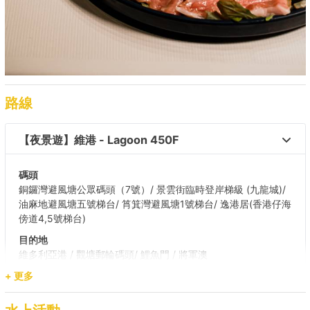
路線
【夜景遊】維港 - Lagoon 450F 
碼頭
銅鑼灣避風塘公眾碼頭（7號）/ 景雲街臨時登岸梯級 (九龍城)/
油麻地避風塘五號梯台/ 筲箕灣避風塘1號梯台/ 逸港居(香港仔海
傍道4,5號梯台)
目的地
維多利亞港 / 觀塘郵輪碼頭/ 鯉魚門 / 將軍澳
+ 更多