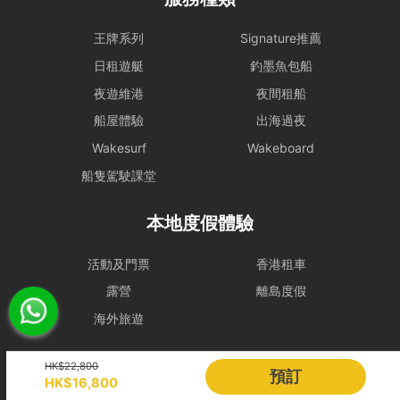
線上即時付款：
如預訂距離出發日達 14日或以上，租賃人方可享有
王牌系列
Signature推薦
下單後 24 小時內免費更換保障。
日租遊艇
釣墨魚包船
留船訂單：
由於船隻已提前為租賃人預留船期，故付款後訂單將即
時確認，不適用此 24 小時免費更換保障。
夜遊維港
夜間租船
2. 訂單更改及取消
船屋體驗
出海過夜
若超過前述保障期，相關申請將根據該行程適用之等級處理。基於檔期
Wakesurf
Wakeboard
與營運成本保障，距離出發不足 7 天之訂單將視為行程已完全確認，
船隻駕駛課堂
及不設更改或取消。
本地度假體驗
【極致靈活】 政策等級
免費取消或改
類別
取消或改期手續費
活動及門票
香港租車
期
露營
離島度假
週末 / 假
出發 14 天前
出發前 7 至 14 天內：收取訂單總額之
海外旅遊
日
30%
出發前 7 天內：不可更改或取消
Holimood
HK$22,800
平日
出發 7 天前
出發前 7 天內：不可更改或取消
預訂
HK$16,800