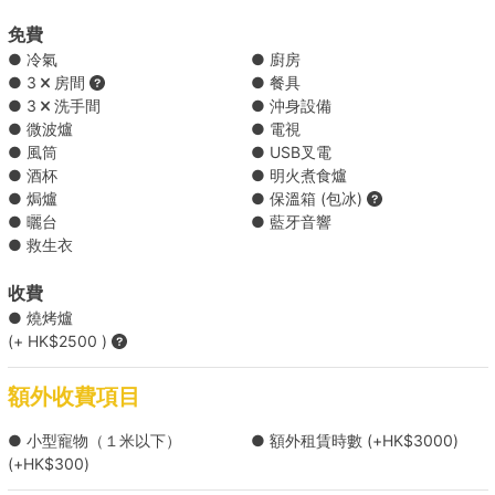
免費
精選飲品套餐 ( HK$2000 每份 )
● 冷氣
● 廚房
● 3
房間
● 餐具
酒精飲品套餐 ( HK$3500 每份 )
● 3
洗手間
● 沖身設備
● 微波爐
● 電視
● 風筒
● USB叉電
豪華酒精飲品套餐 ( HK$4200 每份 )
● 酒杯
● 明火煮食爐
● 焗爐
● 保溫箱 (包冰)
*餐單可能會因食材供應有所調整，船東保留對上述餐單進行調整的權
● 曬台
● 藍牙音響
利。
● 救生衣
Holimood為您代訂更多精選到會套餐 (需自行取貨), 按此查看
收費
● 燒烤爐
(+ HK$2500 )
額外收費項目
● 小型寵物（１米以下）
● 額外租賃時數 (+HK$3000)
(+HK$300)