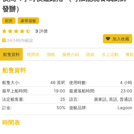
發辦）
廚房
豪華遊艇
3
評價
加入收藏
24小時內確認
船隻資料
時間表
價格
服務介紹
路線
水上活動
餐飲
船隻資料
船隻大小:
46 英呎
使用時數:
4 小時
最早上船時間:
19:00
最遲落船時間:
23:00
法定載客量:
25
語言:
廣東話, 英語, 普通話
訂金:
50%
遊艇品牌:
Lagoon
時間表