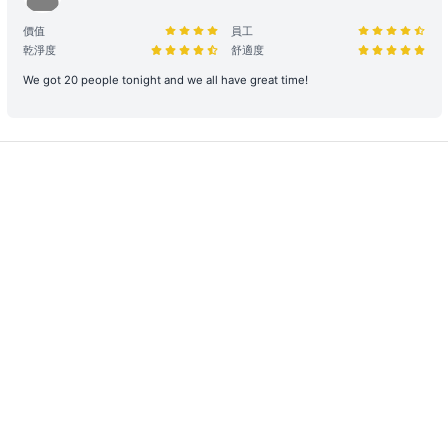
復或重新購置費用。
價值
員工
合法行為保障： 所有行程均需符合當地法規。如遇違規行為或攜帶違
乾淨度
舒適度
禁品，船東將優先配合執法以維護雙方聲譽，並保留即時調整行程之權
We got 20 people tonight and we all have great time!
力。
租船期間，如有任何設備、器具、裝置或其他財物遭到損壞或損毀（正
常損耗除外）、偷竊或被移走，租賃人應向船東支付修理、修復或重新
購置有關物品之費用。
大型設備與煮食： 若租賃人計劃攜帶大型器材（如音響、烹飪等設
備）或需自行煮食，請預先獲得船東確認，以利船上電力與空間配置。
特殊情況處理： 為確保航行安全，若遇機件狀況或不可控因素需調整
行程，船東將以安全為首要考量進行調度。相關的行程變更或補償安
排，請參考 【服務條款全文】 之內容。
惡劣天氣安排
- 如遇上惡劣天氣，船東會會視乎情況決定是否啟航或更改當日的路線
行程，一切都以安全為基礎。船東保留一切啟航與否以及決定路線行程
之權力。
- 在下列情況下，船期將維持正常，恕不退款：