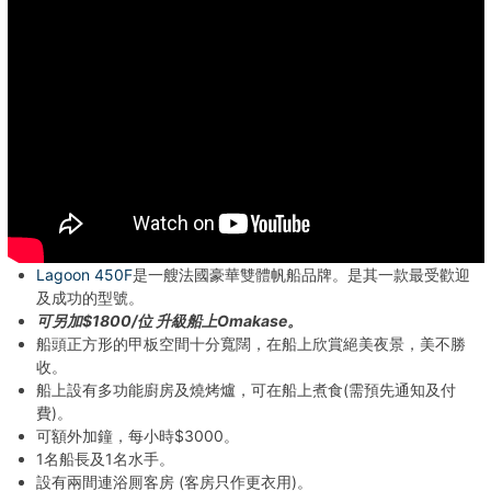
Lagoon 450F
是一艘法國豪華雙體帆船品牌。是其一款最受歡迎
及成功的型號。
可另加$1800/位 升級船上Omakase。
船頭正方形的甲板空間十分寬闊，在船上欣賞絕美夜景，美不勝
收。
船上設有多功能廚房及燒烤爐，可在船上煮食(需預先通知及付
費)。
可額外加鐘，每小時$3000。
1名船長及1名水手。
設有兩間連浴厠客房 (客房只作更衣用)。