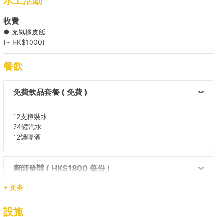
水上活動
收費
● 充氣橡皮艇
(+ HK$1000)
餐飲
免費飲品套餐 ( 免費 )
12支樽裝水
24罐汽水
12罐啤酒
廚師發辦 ( HK$1800 每份 )
+ 更多
所有菜式都由廚師決定，所用的都是時令食材，廚師更因應船上
體驗而制定Fusion菜式。
設施