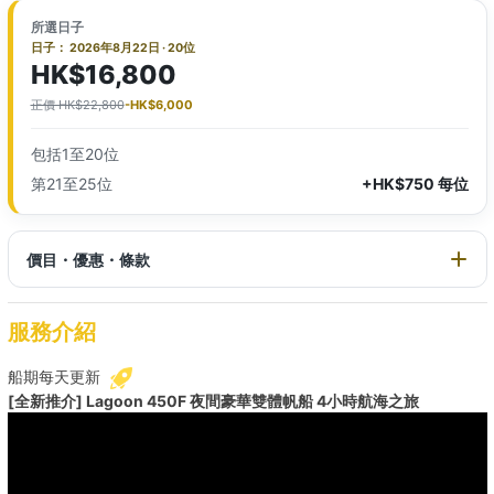
所選日子
日子： 2026年8月22日 · 20位
HK$16,800
正價 HK$22,800
-HK$6,000
包括1至20位
第21至25位
+HK$750 每位
價目・優惠・條款
服務介紹
船期每天更新
[全新推介] Lagoon 450F 夜間豪華雙體帆船 4小時航海之旅