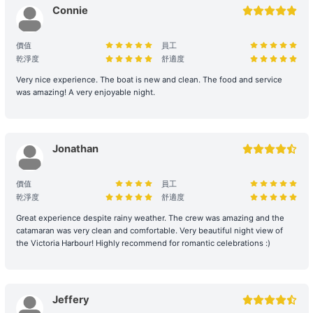
應的支援與服務。
Connie
2. 登船與行程保障
價值
員工
乾淨度
舒適度
時程保留： 租賃人如於原定上船時間後兩小時(遊艇) / 十五分鐘 (快艇
及其餘服務) 仍然缺席，則視為放棄該次航行權利。
Very nice experience. The boat is new and clean. The food and service
was amazing! A very enjoyable night.
航行與路線安排： 為保障航行安全，最終路線及行程時長將視當日天
氣、交通及海面狀況由船長落實。若行程因環境因素調整（如延遲出發
或提前靠岸），相關細則請參閱 【服務條款全文】；如有額外路線產
生的費用，請於當日向船東繳付。
Jonathan
3. 航行安全與守則
價值
員工
安全行為指引： 乘客需自行負責自身及同行者之安全。參與水上活動
乾淨度
舒適度
存在自然風險，建議乘客根據需求自行安排額外個人保險。
Great experience despite rainy weather. The crew was amazing and the
catamaran was very clean and comfortable. Very beautiful night view of
環境與財物維護： 為了您的個人安全，請避免從船隻上層跳水或於夜
the Victoria Harbour! Highly recommend for romantic celebrations :)
間游泳。個人財物請自行妥善保管，Holimood及船東將不予負責，如
有需要，可替乘客尋求警方的幫助。
設施損壞與賠償責任： 租賃期間，如船上任何設備、器具、裝置或其
Jeffery
他財物遭到損壞或損毀、偷竊或被移走，租賃人須負擔相關之修理、修