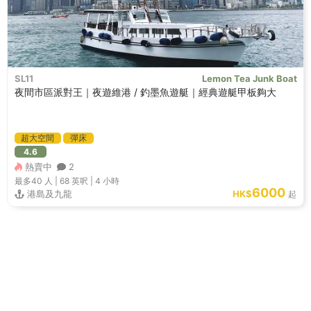
SL11
Lemon Tea Junk Boat
夜間市區派對王｜夜遊維港 / 釣墨魚遊艇｜經典遊艇甲板夠大
超大空間
彈床
4.6
熱賣中
2
最多40
人 |
68 英呎
|
4 小時
6000
港島及九龍
HK$
起