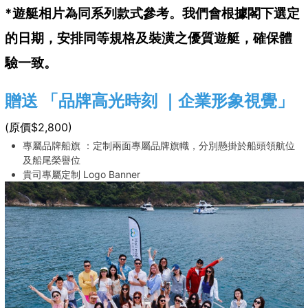
*遊艇相片為同系列款式參考。我們會根據閣下選定
的日期，安排同等規格及裝潢之優質遊艇，確保體
驗一致。
贈送 「品牌高光時刻 ｜企業形象視覺」
(原價$2,800)
專屬品牌船旗 ：定制兩面專屬品牌旗幟，分別懸掛於船頭領航位
及船尾榮譽位
貴司專屬定制 Logo Banner