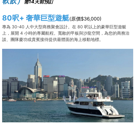
軟飲）
需14天前預訂
80呎+ 奢華巨型遊艇
(原價$36,000)
專為 30-40 人中大型商務聚會設計。在 80 呎以上的豪華巨型遊艇
上，展開 4 小時的專屬航程。寬敞的甲板與沙龍空間，為您的商務洽
談、團隊慶功或貴賓接待提供最體面的海上移動地標。