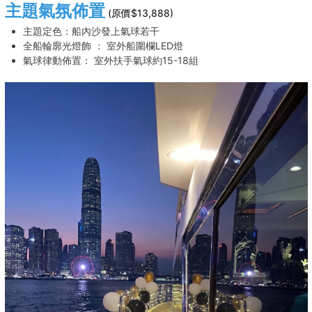
主題氣氛佈置
(原價$13,888)
主題定色：船內沙發上氣球若干
全船輪廓光燈飾 ： 室外船圍欄LED燈
氣球律動佈置： 室外扶手氣球約15-18組