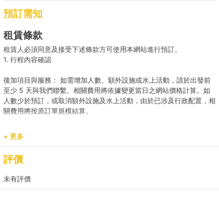
預訂需知
租賃條款
租賃人必須同意及接受下述條款方可使用本網站進行預訂。
1. 行程內容確認
後加項目與服務： 如需增加人數、額外設施或水上活動，請於出發前
至少 5 天與我們聯繫。相關費用將依據變更當日之網站價格計算。如
人數少於預訂，或取消額外設施及水上活動，由於已涉及行政配置，相
關費用將按原訂單規模結算。
載客人數與安全： 任何情況下，登船人數必須符合船隻法定之承載
+ 更多
量。若現場人數超出預訂，請即時聯繫我們補齊差額。
評價
預訂用途與報價： 網站顯示之價格主要適用於康樂用途。若涉及商業
推廣、婚嫁或特殊活動，請預先聯繫我們獲取專屬報價，以確保提供相
未有評價
應的支援與服務。
2. 登船與行程保障