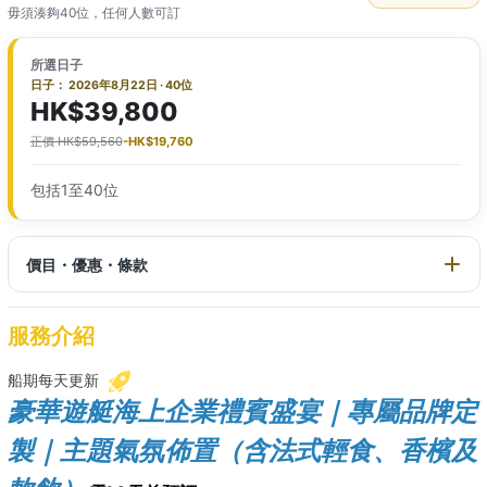
毋須湊夠40位，任何人數可訂
所選日子
日子： 2026年8月22日 · 40位
HK$39,800
正價 HK$59,560
-HK$19,760
包括1至40位
價目・優惠・條款
服務介紹
船期每天更新
豪華遊艇海上企業禮賓盛宴｜專屬品牌定
製｜主題氣氛佈置（含法式輕食、香檳及