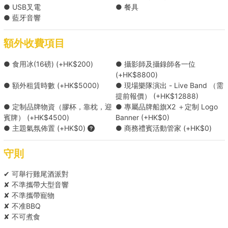
● USB叉電
● 餐具
升級精緻Canapés 連擺盤及2位服務生 (25人起） (
● 藍牙音響
HK$280 每人 )
額外收費項目
升級Buffet Menu連擺盤及2位服務生 (25人起） (
● 食用冰(16磅) (+HK$200)
● 攝影師及攝錄師各一位
HK$380 每人 )
(+HK$8800)
● 額外租賃時數 (+HK$5000)
● 現場樂隊演出 - Live Band （需
Candy Corner （定制LOGO） ( HK$5800 每份 )
提前報價） (+HK$12888)
● 定制品牌物資（膠杯，靠枕，迎
● 專屬品牌船旗X2 ＋定制 Logo
賓牌） (+HK$4500)
Banner (+HK$0)
升級啤酒無限供應 ( HK$100 每人 )
● 主題氣氛佈置 (+HK$0)
● 商務禮賓活動管家 (+HK$0)
汽酒/白酒套餐 12支 ( HK$4560 每份 )
守則
*餐單可能會因食材供應有所調整，船東保留對上述餐單進行調整的權
✔ 可舉行雞尾酒派對
利。
✘ 不準攜帶大型音響
✘ 不準攜帶寵物
✘ 不准BBQ
Holimood為您代訂更多精選到會套餐 (需自行取貨), 按此查看
✘ 不可煮食