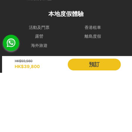
- 若於登船前 2 小時，天文台仍懸掛 三號或以上風球、或發出 黑色暴
本地度假體驗
雨警告，處理方式如下：
租賃人可選擇免費改期，款項 100% 轉為Holimood Points。若租賃人
最終決定取消且不保留積分，我們將收取 10% 的行政手續費後退還現
活動及門票
香港租車
金。
露營
離島度假
- 如於租船期間內改掛三號或更高風球或黑色暴雨警告，依海事條例及
海外旅遊
安全起見，船東有權提早回航, 剩餘時間將不作補償。
- 如若預約需改期或取消，我們會盡力協助租賃人改期或取消餐飲訂
Holimood
HK$59,560
預訂
單。
HK$39,800
若於出發前 24 小時內才通知改期或取消，由於餐飲已準備或其他因
活動策劃
成為合作夥伴
素，我們只能將安排餐飲配送至租賃人指定地址，並視為該項服務已履
行完成。所有餐飲（含贈送及自費）於未來改期之船期將不包含任何餐
BLOG
Holimood Shop
飲安排，租賃人須重新按網站市價付費訂購。
中國内地小程序
中國好旅門網站
取消政策
1. 下單後24小時內免費更換保障
Booking Radar
線上即時付款：
如預訂距離出發日達 14日或以上，租賃人方可享有
下單後 24 小時內免費更換保障。
網上預訂系統
預訂管理
留船訂單：
由於船隻已提前為租賃人預留船期，故付款後訂單將即
營銷銷售
顧客管理