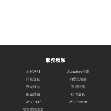
力。
租船期間，如有任何設備、器具、裝置或其他財物遭到損壞或損毀（正
常損耗除外）、偷竊或被移走，租賃人應向船東支付修理、修復或重新
購置有關物品之費用。
大型設備與煮食： 若租賃人計劃攜帶大型器材（如音響、烹飪等設
備）或需自行煮食，請預先獲得船東確認，以利船上電力與空間配置。
特殊情況處理： 為確保航行安全，若遇機件狀況或不可控因素需調整
行程，船東將以安全為首要考量進行調度。相關的行程變更或補償安
排，請參考 【服務條款全文】 之內容。
服務種類
惡劣天氣安排
- 如遇上惡劣天氣，船東會會視乎情況決定是否啟航或更改當日的路線
王牌系列
Signature推薦
行程，一切都以安全為基礎。船東保留一切啟航與否以及決定路線行程
日租遊艇
釣墨魚包船
之權力。
夜遊維港
夜間租船
- 在下列情況下，船期將維持正常，恕不退款：
i) 如出航前懸掛一號風球或紅色暴雨警告;
船屋體驗
出海過夜
ii) 登船前懸掛一號風球或紅色暴雨警告，或 登船前兩小時由較高風球
Wakesurf
Wakeboard
改為1號風球，以及黑色暴雨警告信號改為紅色暴雨警告。
租賃人應與船東保持密切聯絡，以確定該天行程安排。
船隻駕駛課堂