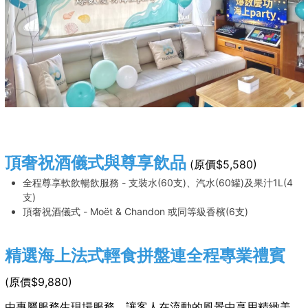
頂奢祝酒儀式與尊享飲品
(原價$5,580)
全程尊享軟飲暢飲服務 - 支裝水(60支)、汽水(60罐)及果汁1L(4
支)
頂奢祝酒儀式 - Moët & Chandon 或同等級香檳(6支)
精選海上法式輕食拼盤連全程專業禮賓
(原價$9,880)
由專屬服務生現場服務，讓客人在流動的風景中享用精緻美