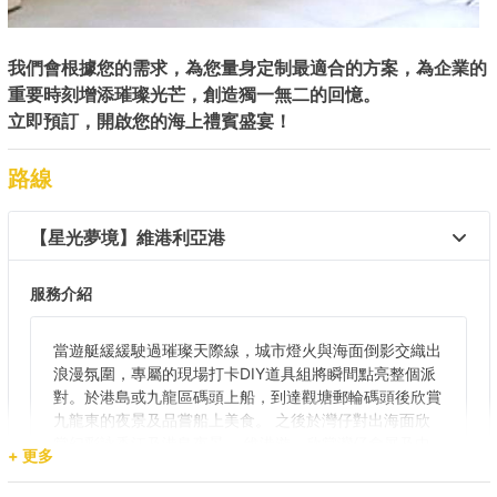
我們會根據您的需求，為您量身定制最適合的方案，為企業的
重要時刻增添璀璨光芒，創造獨一無二的回憶。
立即預訂，開啟您的海上禮賓盛宴！
路線
【星光夢境】維港利亞港 
服務介紹
當遊艇緩緩駛過璀璨天際線，城市燈火與海面倒影交織出
浪漫氛圍，專屬的現場打卡DIY道具組將瞬間點亮整個派
對。於港島或九龍區碼頭上船，到達觀塘郵輪碼頭後欣賞
九龍東的夜景及品嘗船上美食。 之後於灣仔對出海面欣
賞幻彩詠香江及港島夜景。 維港遊，欣賞灣仔會展及中
+ 更多
環一帶的夜景，前往油麻地對出海面沿途遠眺昂船州大橋
夜景及環球貿易廣場。最後，返回尖沙咀碼頭，在船上享