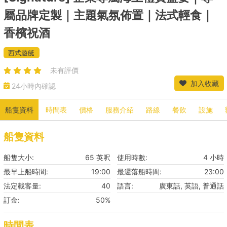
屬品牌定製｜主題氣氛佈置｜法式輕食｜
香檳祝酒
西式遊艇
未有評價
加入收藏
24小時內確認
船隻資料
時間表
價格
服務介紹
路線
餐飲
設施
船隻資料
船隻大小:
65 英呎
使用時數:
4 小時
最早上船時間:
19:00
最遲落船時間:
23:00
法定載客量:
40
語言:
廣東話, 英語, 普通話
訂金:
50%
時間表