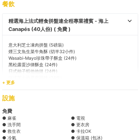
餐飲
用娛樂設施，繼續遊艇派對， 4小時航線會經過香港摩天
輪、國際金融中心、香港會議展覽中心、尖沙咀海濱長
廊、環球貿易廣場等著名景點，飽覽景色。
精選海上法式輕食拼盤連全程專業禮賓 - 海上
碼頭
(尖沙咀)九龍公眾碼頭 (2,3,4 號梯台) / 中環 (10號碼頭)/ 中環
Canapés (40人份) ( 免費 )
碼頭
(9號碼頭)/ 油麻地避風塘五號梯台/ 筲箕灣避風塘1號梯台/ 觀塘
(尖沙咀)九龍公眾碼頭 (2,3,4 號梯台) / 中環 (10號碼頭)/
公眾碼頭/ 銅鑼灣避風塘公眾碼頭（7號）
中環 (9號碼頭)/ 筲箕灣避風塘1號梯台/ 觀塘公眾碼頭/ 銅
意大利芝士凍肉拼盤 (5磅裝)
目的地
鑼灣避風塘7號梯台/ 三家村碼頭 (鯉魚門)/ 景雲街臨時登
煙三文魚生菜牛角酥 (切半32小件)
維多利亞港
岸梯級 (九龍城)/ 油麻地避風塘五號梯台
Wasabi-Mayo珍珠帶子酥盒 (24件)
黑松露蛋沙律酥盒 (24件)
目的地
日式柚子蝦他他撻 (24件)
法式芝士蘋果蓉甜撻 (24件)
維多利亞港
+ 更多
芝麻醬雞絲小黃瓜清爽杯 (30杯)
法式火腿蜜瓜串小點心 (30杯)
設施
泰式青木瓜大蝦沙律杯 (30杯)
時令鮮果拼盤 (5磅裝)
精美法式馬卡龍 (32件)
免費
● 麻雀
● 電視
● 洗手間
● 更衣房
香檳及飲品 ( 免費 )
● 救生衣
● 卡拉OK
● 冷氣
● 保溫箱 (包冰)