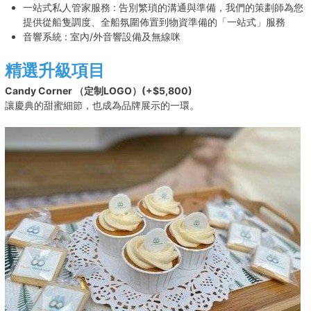
一站式私人管家服務 : 告別繁瑣的溝通與準備，我們的策劃師為您
提供從船隻調度、全船氛圍佈置到物資準備的「一站式」服務
音響系統 : 室內/外音響設備及無線咪
精選升級項目
Candy Corner （定制LOGO）(+$5,800)
讓慶典的甜蜜細節，也成為品牌展示的一環。