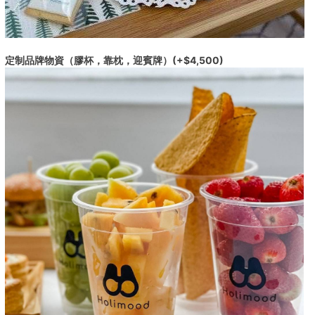
定制品牌物資（膠杯，靠枕，迎賓牌）(+$4,500)