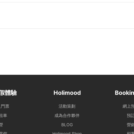
站顯示之價格主要適用於康樂用途。若涉及商業推廣、婚嫁或特殊活
取專屬報價，以確保提供相應的支援與服務。
定上船時間後兩小時(遊艇) / 十五分鐘 (快艇及其餘服務) 仍然缺
行權利。
保障航行安全，最終路線及行程時長將視當日天氣、交通及海面狀況
環境因素調整（如延遲出發或提前靠岸），相關細則請參閱 【服務
路線產生的費用，請於當日向船東繳付。
需自行負責自身及同行者之安全。參與水上活動存在自然風險，建議
假體驗
Holimood
Bookin
額外個人保險。
及門票
活動策劃
網上
了您的個人安全，請避免從船隻上層跳水或於夜間游泳。個人財物請
mood及船東將不予負責，如有需要，可替乘客尋求警方的幫助。
租車
成為合作夥伴
預
 租賃期間，如船上任何設備、器具、裝置或其他財物遭到損壞或損
營
BLOG
營
賃人須負擔相關之修理、修復或重新購置費用。
度假
Holimood Shop
顧