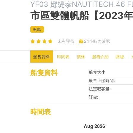
YF03 娜缇泰NAUTITECH 46
市區雙體帆船【2023
帆船
未有評價
24小時內確認
船隻資料
時間表
價格
服務介紹
路線
船隻資料
船隻大小:
最早上船時間:
法定載客量:
訂金:
時間表
Aug 2026