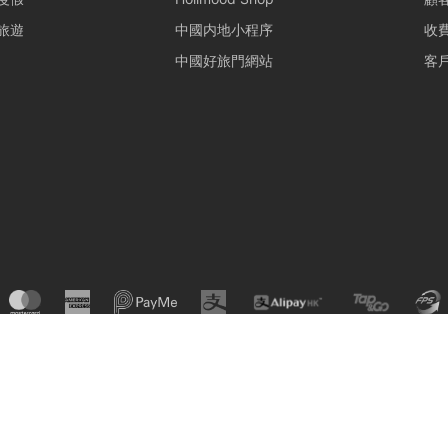
行程均需符合當地法規。如遇違規行為或攜帶違禁品，船東將優先配
旅遊
中國内地小程序
收
，並保留即時調整行程之權力。
備、器具、裝置或其他財物遭到損壞或損毀（正常損耗除外）、偷竊
中國好旅門網站
客
船東支付修理、修復或重新購置有關物品之費用。
租賃人計劃攜帶大型器材（如音響、烹飪等設備）或需自行煮食，請
利船上電力與空間配置。
保航行安全，若遇機件狀況或不可控因素需調整行程，船東將以安全
關的行程變更或補償安排，請參考 【服務條款全文】 之內容。
東會會視乎情況決定是否啟航或更改當日的路線行程，一切都以安全
啟航與否以及決定路線行程之權力。
將維持正常，恕不退款：
© Holimood 2026. All right reserved.
球或紅色暴雨警告;
風球或紅色暴雨警告，或 登船前兩小時由較高風球改為1號風球，以及黑
色暴雨警告。
切聯絡，以確定該天行程安排。
時，天文台仍懸掛 三號或以上風球、或發出 黑色暴雨警告，處理方式如