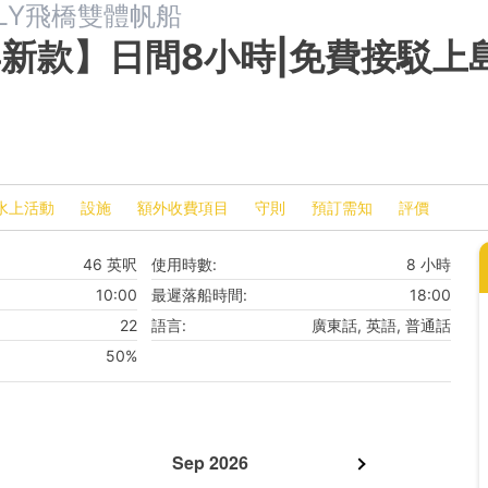
 FLY飛橋雙體帆船
年新款】日間8小時|免費接駁上
水上活動
設施
額外收費項目
守則
預訂需知
評價
46 英呎
使用時數:
8 小時
10:00
最遲落船時間:
18:00
22
語言:
廣東話, 英語, 普通話
50%
Sep 2026