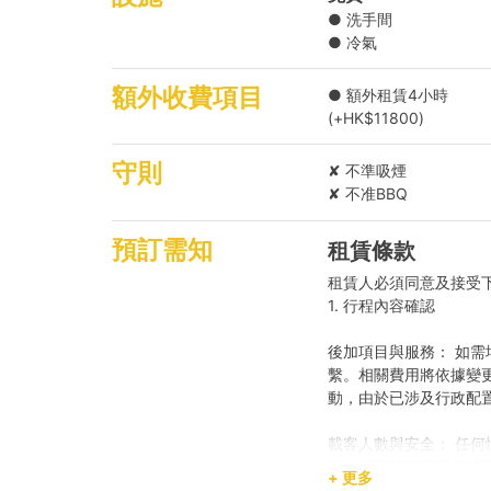
● 洗手間
● 冷氣
額外收費項目
● 額外租賃4小時
(+HK$11800)
守則
✘ 不準吸煙
✘ 不准BBQ
預訂需知
租賃條款
租賃人必須同意及接受
1. 行程內容確認
後加項目與服務： 如需
繫。相關費用將依據變
動，由於已涉及行政配
載客人數與安全： 任
訂，請即時聯繫我們補
+ 更多