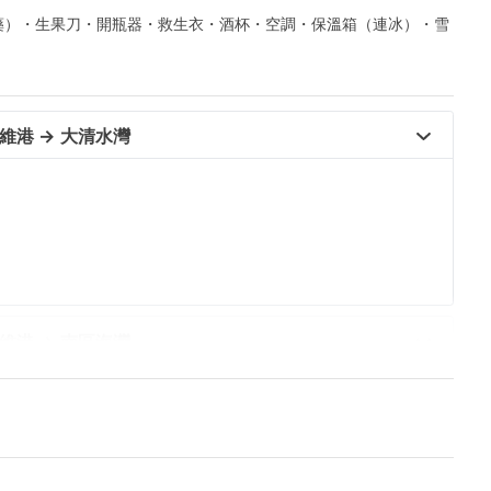
藥）・生果刀・開瓶器・救生衣・酒杯・空調・保溫箱（連冰）・雪
港 → 大清水灣 
港 → 南區海灣 
 → 西貢海灣 (滘西灣以內) +HK$8000 