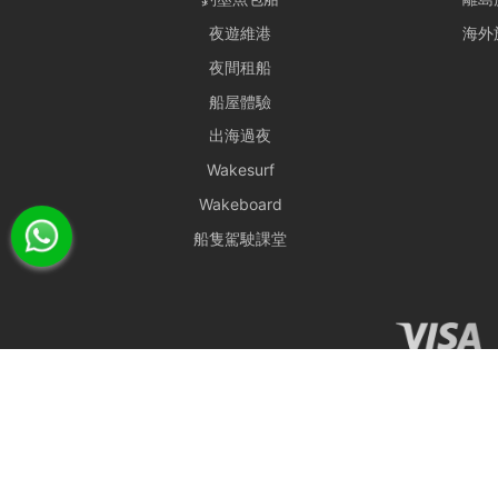
合法行為保障： 所有
夜遊維港
海外
合執法以維護雙方聲譽
租船期間，如有任何設
夜間租船
或被移走，租賃人應向
船屋體驗
大型設備與煮食： 若
出海過夜
預先獲得船東確認，以
Wakesurf
特殊情況處理： 為確
Wakeboard
為首要考量進行調度。相
船隻駕駛課堂
惡劣天氣安排
- 如遇上惡劣天氣，船
為基礎。船東保留一切
- 在下列情況下，船期
i) 如出航前懸掛一號風
ii) 登船前懸掛一號
色暴雨警告信號改為紅
租賃人應與船東保持密
- 若於登船前 2 小