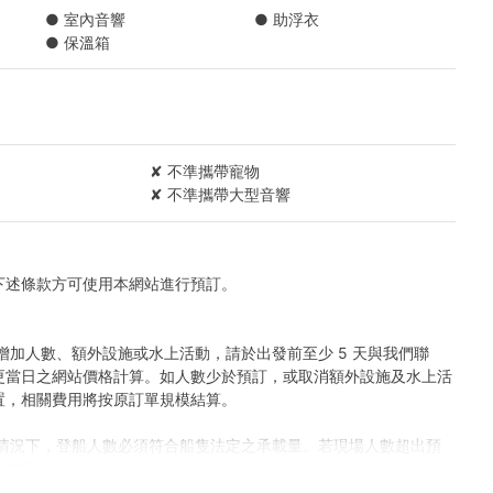
● 室內音響
● 助浮衣
● 保溫箱
✘ 不準攜帶寵物
✘ 不準攜帶大型音響
下述條款方可使用本網站進行預訂。
增加人數、額外設施或水上活動，請於出發前至少 5 天與我們聯
更當日之網站價格計算。如人數少於預訂，或取消額外設施及水上活
置，相關費用將按原訂單規模結算。
何情況下，登船人數必須符合船隻法定之承載量。若現場人數超出預
齊差額。