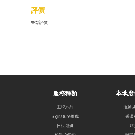
預訂用途與報價： 網
評價
動，請預先聯繫我們獲
未有評價
2. 登船與行程保障
時程保留： 租賃人如於原
席，則視為放棄該次航
航行與路線安排： 為
由船長落實。若行程因
條款全文】；如有額外
3. 航行安全與守則
安全行為指引： 乘客
服務種類
本地度
乘客根據需求自行安排
王牌系列
活動
環境與財物維護： 為
自行妥善保管，Holi
Signature推薦
香港
設施損壞與賠償責任：
日租遊艇
露
毀、偷竊或被移走，租
釣墨魚包船
離島