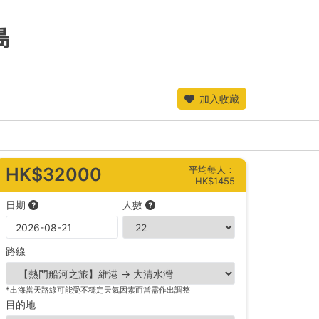
島
加入收藏
平均每人：
HK$32000
HK$1455
日期
人數
路線
*出海當天路線可能受不穩定天氣因素而當需作出調整
目的地