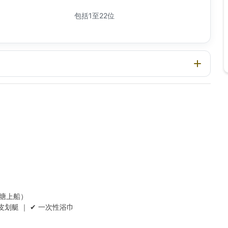
包括1至22位
觀塘上船）
皮划艇 ｜ ✔ 一次性浴巾