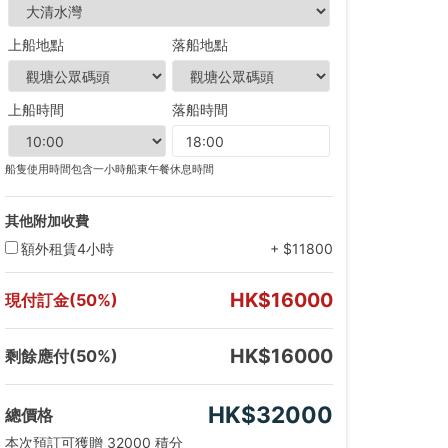
上船地點
落船地點
上船時間
落船時間
船隻使用時間包含一小時船東午餐休息時間
其他附加收費
額外租賃4小時
+ $11800
HK$16000
現付訂金(50%)
HK$16000
剩餘應付(50%)
HK$32000
總價格
本次預訂可獲贈 32000 積分