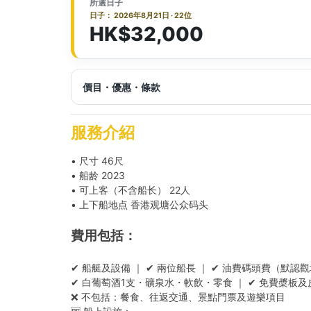
所選日子
日子： 2026年8月21日 · 22位
HK$32,000
價目・優惠・條款
服務介紹
• 尺寸 46尺
• 船龄 2023
• 可上客（不含船长） 22人
• 上下船地点 香港观塘公众码头
費用包括：
✔ 船艇及設備 ｜ ✔ 兩位船長 ｜ ✔ 油費碼頭費（默認
✔ 白葡萄酒1支・礦泉水・軟飲・零食 ｜ ✔ 免費槳板及
❌ 不包括：餐食、往返交通、景點門票及遊樂項目