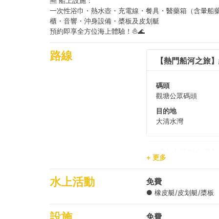
🆓 船上設施：
一次性浴巾・熱水壺・充電線・餐具・醫藥箱（含暈船
櫃・音響・沖身設備・槳板及皮划艇
預約即享全方位海上體驗！⛵🌊
路線
【熱門船河之旅】維
碼頭
觀塘公眾碼頭
目的地
大清水灣
【水上活動之選】維
+ 更多
【短程船河之旅】西貢
水上活動
免費
● 橡皮艇/皮划艇/槳板
設施
免費