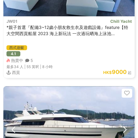
JW01
Chill Yacht
*親子首選『配備3~12歲小朋友救生衣及遊戲設備』feature【特
大空間西貢船屋 2023 海上新玩法 一次過玩晒海上泳池
Wakesurfing 】(可加選）
西式遊艇
4.1
熱賣中
5
最多34
人 |
55 英呎
|
8 小時
9000
西貢
HK$
起