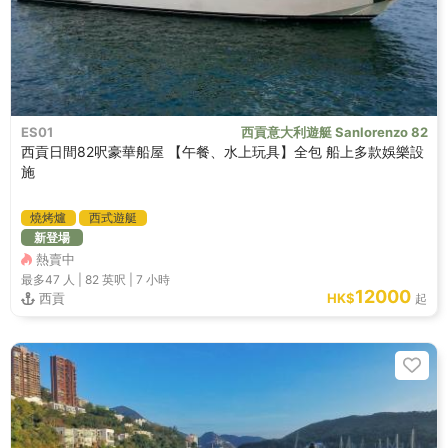
ES01
西貢意大利遊艇 Sanlorenzo 82
西貢日間82呎豪華船屋 【午餐、水上玩具】全包 船上多款娛樂設
施
燒烤爐
西式遊艇
新登場
熱賣中
最多47
人 |
82 英呎
|
7 小時
12000
西貢
HK$
起