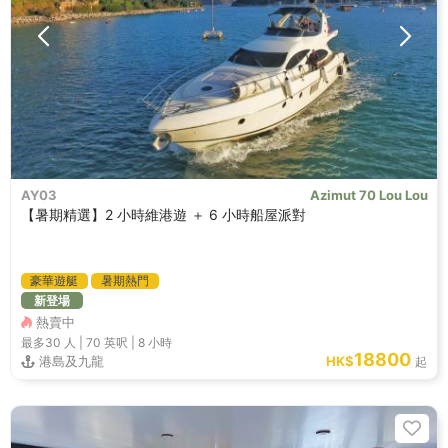
AY03
Azimut 70 Lou Lou
【暑期精選】2 小時維港遊 ＋ 6 小時船屋派對
豪華遊艇
暑期熱門
新登場
熱賣中
最多30
人 |
70 英呎
|
8 小時
18800
港島及九龍
HK$
起