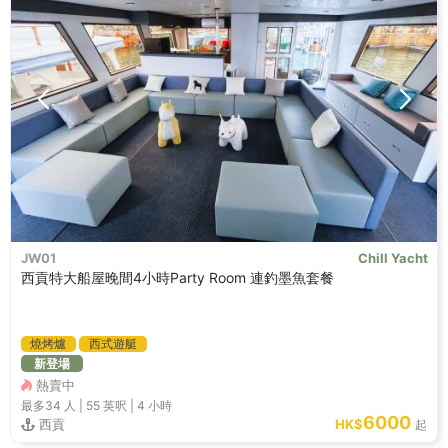
JW01
Chill Yacht
西貢特大船屋晚間4小時Party Room 連釣墨魚套餐
燒烤爐
西式遊艇
新登場
熱賣中
最多34
人 |
55 英呎
|
4 小時
6000
西貢
HK$
起