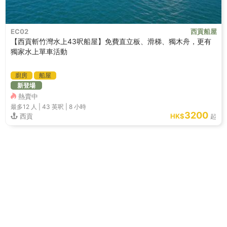
EC02
西貢船屋
【西貢斬竹灣水上43呎船屋】免費直立板、滑梯、獨木舟，更有
獨家水上單車活動
廚房
船屋
新登場
熱賣中
最多12
人 |
43 英呎
|
8 小時
3200
西貢
HK$
起