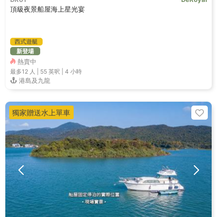
頂級夜景船屋海上星光宴
西式遊艇
新登場
熱賣中
最多12
人 |
55 英呎
|
4 小時
港島及九龍
獨家贈送水上單車