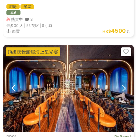
廚房
船屋
4.6
熱賣中
3
最多30
人 |
55 英呎
|
8 小時
4500
西貢
HK$
起
頂級夜景船屋海上星光宴
DR01
DeRoyal