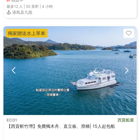
熱賣中
最多12
人 |
55 英呎
|
4 小時
港島及九龍
獨家贈送水上單車
EC01
西貢船屋
【西貢斬竹灣】免費獨木舟、直立板、滑梯| 15人起包船