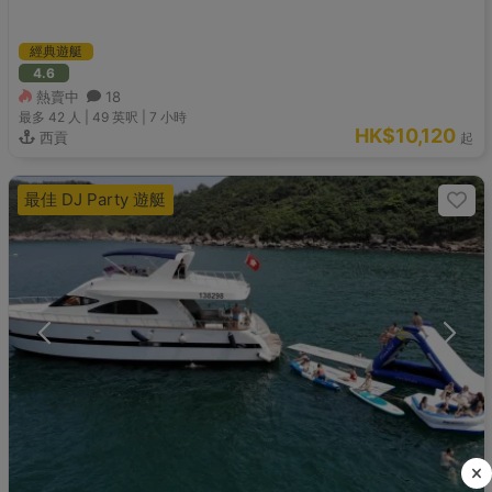
經典遊艇
4.6
熱賣中
18
最多 42
人 |
49 英呎
|
7 小時
HK$10,120
西貢
起
最佳 DJ Party 遊艇