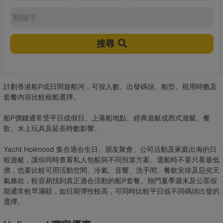
搜尋
計劃香港船P或日間遊船河，可按人數、出發碼頭、船型、租用時數及
套餐內容比較租船選擇。
船P價錢通常受平日或假日、上落船地點、經典遊艇或西式遊艇、餐
飲、水上玩具及延長時數影響。
Yacht Holimood 集合適合生日、朋友聚會、公司活動及家庭出海的日
租遊艇，讓你同時查看私人包船與不同預算方案。選船時不要只看最低
價，也要比較可用活動空間、冷氣、音響、洗手間、餐飲安排及惡劣天
氣條款，較容易找到真正適合活動的船P套餐。熱門夏季週末及公眾假
期通常較早滿額，如日期彈性較高，可同時比較平日或不同碼頭出發的
選擇。