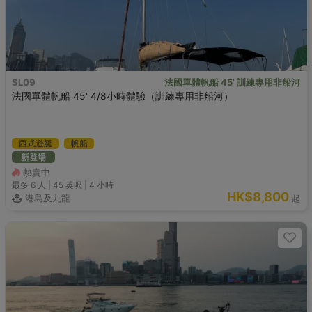
SL09
法國單體帆船 45' 訓練專用非船河
法國單體帆船 45' 4/8小時體驗（訓練專用非船河）
西式遊艇
帆船
新登場
熱賣中
最多 6
人 |
45 英呎
|
4 小時
HK$8,800
港島及九龍
起