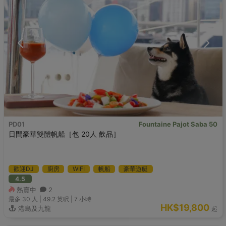
PD01
Fountaine Pajot Saba 50
日間豪華雙體帆船［包 20人 飲品］
歡迎DJ
廚房
WIFI
帆船
豪華遊艇
4.5
熱賣中
2
最多 30
人 |
49.2 英呎
|
7 小時
HK$19,800
港島及九龍
起