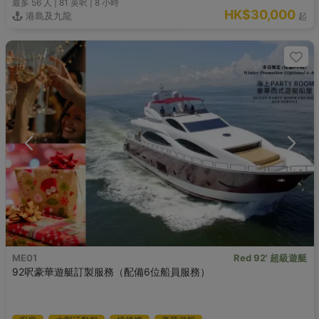
最多 56
人 |
81 英呎
|
8 小時
HK$30,000
港島及九龍
起
ME01
Red 92' 超級遊艇
92呎豪華遊艇訂製服務（配備6位船員服務）