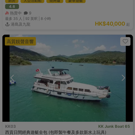
廚房
大型活動船
燒烤爐
豪華遊艇
4.6
熱賣中
9
最多 35
人 |
92 英呎
|
8 小時
HK$40,000
港島及九龍
起
高質靚聲音響
KK03
KK Junk Boat 65
西貢日間經典遊艇全包 (包即製午餐及多款新水上玩具)