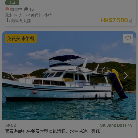
4.3
熱賣中
15
最多 57
人 |
72 英呎
|
8 小時
HK$7,500
港島及九龍
起
免費美味午餐
SK02
SK Junk Boat 49
西貢遊艇包午餐及大型吹氣滑梯、水中泳池、彈床