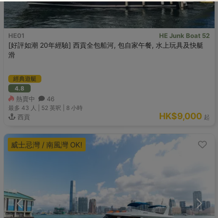
HE01
HE Junk Boat 52
[好評如潮 20年經驗] 西貢全包船河, 包自家午餐, 水上玩具及快艇
滑
經典遊艇
4.8
熱賣中
46
最多 43
人 |
52 英呎
|
8 小時
HK$9,000
西貢
起
威士忌灣 / 南風灣 OK!