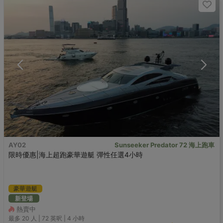
AY02
Sunseeker Predator 72 海上跑車
限時優惠|海上超跑豪華遊艇 彈性任選4小時
豪華遊艇
新登場
熱賣中
最多 20
人 |
72 英呎
|
4 小時