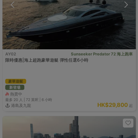
AY02
Sunseeker Predator 72 海上跑車
限時優惠|海上超跑豪華遊艇 彈性任選6小時
豪華遊艇
新登場
熱賣中
最多 20
人 |
72 英呎
|
6 小時
HK$29,800
港島及九龍
起