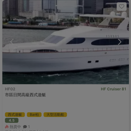
HF02
HF Cruiser 81
市區日間高級西式遊艇
西式遊艇
Bar枱
大型活動船
4.5
熱賣中
1