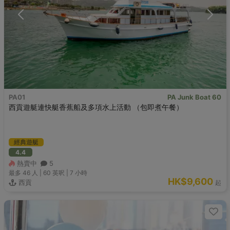
PA01
PA Junk Boat 60
西貢遊艇連快艇香蕉船及多項水上活動 （包即煮午餐）
經典遊艇
4.4
熱賣中
5
最多 46
人 |
60 英呎
|
7 小時
HK$9,600
西貢
起