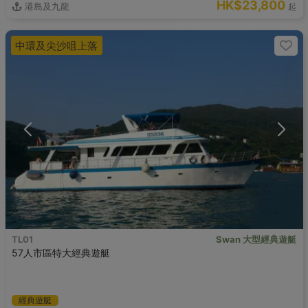
HK$23,800
港島及九龍
起
中環及尖沙咀上落
TL01
Swan 大型經典遊艇
57人市區特大經典遊艇
經典遊艇