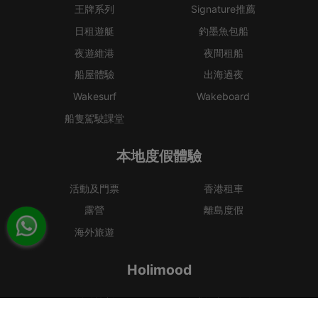
王牌系列
Signature推薦
日租遊艇
釣墨魚包船
夜遊維港
夜間租船
船屋體驗
出海過夜
Wakesurf
Wakeboard
船隻駕駛課堂
本地度假體驗
活動及門票
香港租車
露營
離島度假
海外旅遊
Holimood
活動策劃
成為合作夥伴