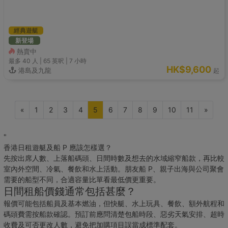
經典遊艇
新登場
熱賣中
最多 40
人 |
65 英呎
|
7 小時
HK$9,600
港島及九龍
起
«
1
2
3
4
5
6
7
8
9
10
11
»
"
香港日租遊艇及船 P 應該怎樣選？
先按出席人數、上落船碼頭、日間時數及想去的水域縮窄船款，再比較
室內外空間、冷氣、餐飲和水上活動。朋友船 P、親子出海與公司聚會
需要的船型不同，合適容量比單看最低價更重要。
日間租船價錢通常包括甚麼？
報價可能包括船員及基本燃油，但快艇、水上玩具、餐飲、額外航程和
碼頭費需按船款確認。預訂前應問清楚包船時段、惡劣天氣安排、超時
收費及可否更改人數，避免把加購項目誤當成標準配套。