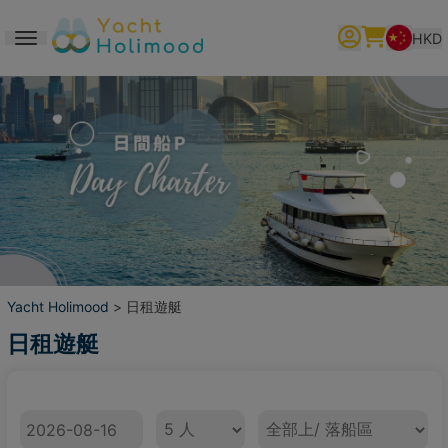
HKD
Toggle navigation
繁體中文
English
简体中文
Yacht Holimood
> 日租遊艇
日租遊艇
日期
人數
上/ 落船區