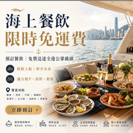
LE02
Aqua Yacht
獨家水上活動全包遊艇套餐 （送浮毯、五米巨型彈床等水上活動-
價值$9000）
歡迎DJ
翻熱設備
西式遊艇
Bar枱
廚房
4.6
熱賣中
24
最多 42
人 |
68 英呎
|
8 小時
HK$12,000
港島及九龍
起
浪茄/白蠟/甕缸免加錢