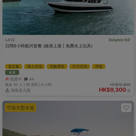
LA12
Dolphin 66'
日間8小時船河套餐 (維港上落 | 免費水上玩具)
直立板
海上水池
充氣彈床
打卡水泡
浮毯
4.6
熱賣中
44
HK$10,800
最多 40
人 |
66 英呎
|
8 小時
HK$9,300
港島及九龍
起
可加大型水池