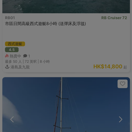
RB01
RB Cruiser 72
市區日間高級西式遊艇8小時 (送彈床及浮毯)
西式遊艇
4.5
熱賣中
1
最多 50
人 |
72 英呎
|
8 小時
HK$14,800
港島及九龍
起