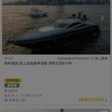
AY02
Sunseeker Predator 72 海上跑車
限時優惠|海上超跑豪華遊艇 彈性任選8小時
豪華遊艇
新登場
熱賣中
最多 20
人 |
72 英呎
|
8 小時
HK$36,800
港島及九龍
起