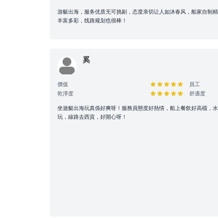
航行與路線安排： 為
由船長落實。若行程因
游艇出海，服务优质无可挑剔，态度亲切让人如沐春风，船家自制
丰富多彩，线路规划也很棒！
條款全文】；如有額外
3. 航行安全與守則
奚
安全行為指引： 乘客
乘客根據需求自行安排
價值
員工
環境與財物維護： 為
乾淨度
舒適度
自行妥善保管，Holi
坐遊艇出海玩真係好爽呀！服務員態度好熱情，船上餐飲好高檔，
設施損壞與賠償責任：
玩，線路去西貢，好開心呀！
毀、偷竊或被移走，租
合法行為保障： 所有
合執法以維護雙方聲譽
租船期間，如有任何設
或被移走，租賃人應向
大型設備與煮食： 若
預先獲得船東確認，以