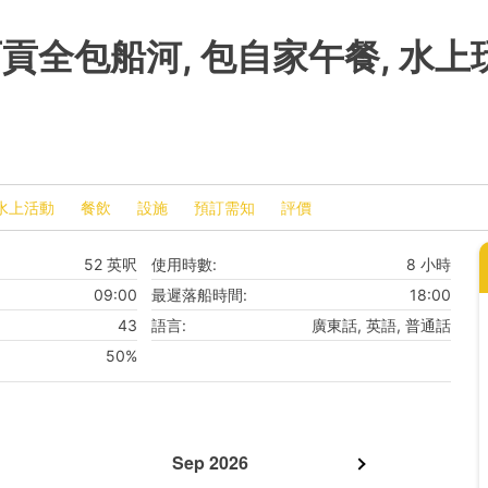
 西貢全包船河, 包自家午餐, 水
水上活動
餐飲
設施
預訂需知
評價
52 英呎
使用時數:
8 小時
09:00
最遲落船時間:
18:00
43
語言:
廣東話, 英語, 普通話
50%
Sep 2026