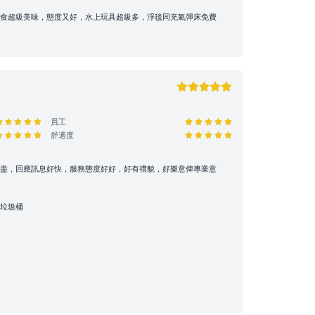
食超級美味，態度又好，水上玩具超級多，浮毯同充氣彈床免費
員工
舒適度
盡，回應訊息好快，服務態度好好，好有禮貌，好樂意俾專業意
垃圾桶