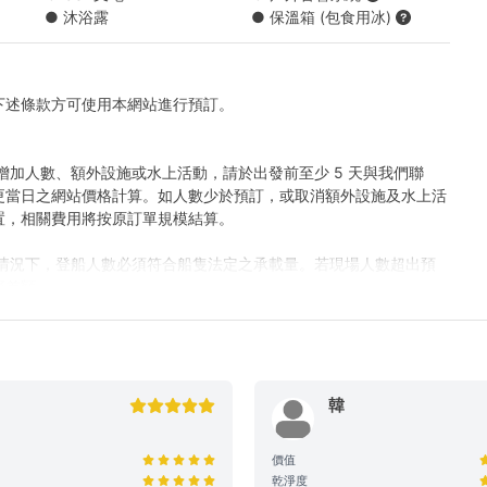
● 沐浴露
● 保溫箱 (包食用冰)
下述條款方可使用本網站進行預訂。
300 )
增加人數、額外設施或水上活動，請於出發前至少 5 天與我們聯
更當日之網站價格計算。如人數少於預訂，或取消額外設施及水上活
應有所調整，船東保留對上述餐單進行調整的權利。
置，相關費用將按原訂單規模結算。
何情況下，登船人數必須符合船隻法定之承載量。若現場人數超出預
多精選到會套餐 (需自行取貨), 按此查看
齊差額。
站顯示之價格主要適用於康樂用途。若涉及商業推廣、婚嫁或特殊活
取專屬報價，以確保提供相應的支援與服務。
韓
定上船時間後兩小時(遊艇) / 十五分鐘 (快艇及其餘服務) 仍然缺
價值
行權利。
乾淨度