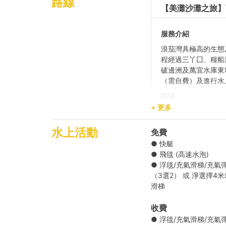
路線
【美灘沙灘之旅】西
服務介紹
浪茄灣具極高的生態
程經過三丫囗、糧船
破邊洲及萬宜水庫東
（需自費）及進行水
碼頭
西貢公眾碼頭 1,2,3,
+ 更多
目的地
水上活動
免費
浪茄灣
● 快艇
● 飛毯 (高速水泡)
● 浮毯/充氣滑梯/充氣
【水上活動之選】西
（3選2） 或 淨選擇4
滑梯
【方便船河之旅】
收費
● 浮毯/充氣滑梯/充氣
【零污染沙灘之旅