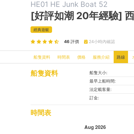
HE01 HE Junk Boat 52
[好評如潮 20年經驗]
經典遊艇
46
評價
24小時內確認
船隻資料
時間表
價格
服務介紹
路線
船隻資料
船隻大小:
最早上船時間:
法定載客量:
訂金:
時間表
Aug 2026