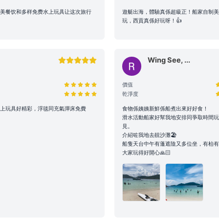
保障航行安全，最終路線及行程時長將視當日天氣、交通及海面狀況
環境因素調整（如延遲出發或提前靠岸），相關細則請參閱 【服務
精美餐饮和多样免费水上玩具让这次旅行
遊艇出海，體驗真係超級正！船家自制美
玩，西貢真係好玩呀！👍
路線產生的費用，請於當日向船東繳付。
Wing See, ...
需自行負責自身及同行者之安全。參與水上活動存在自然風險，建議
額外個人保險。
價值
了您的個人安全，請避免從船隻上層跳水或於夜間游泳。個人財物請
乾淨度
mood及船東將不予負責，如有需要，可替乘客尋求警方的幫助。
水上玩具好精彩，浮毯同充氣彈床免費
食物係姨姨新鮮係船煮出來好好食！
 租賃期間，如船上任何設備、器具、裝置或其他財物遭到損壞或損
滑水活動船家好幫我地安排同爭取時間玩
賃人須負擔相關之修理、修復或重新購置費用。
見。
介紹咗我地去靚沙灘🏖️
船隻天台中午有蓬遮陰又多位坐，有枱有
行程均需符合當地法規。如遇違規行為或攜帶違禁品，船東將優先配
大家玩得好開心🙏🏻
，並保留即時調整行程之權力。
備、器具、裝置或其他財物遭到損壞或損毀（正常損耗除外）、偷竊
船東支付修理、修復或重新購置有關物品之費用。
租賃人計劃攜帶大型器材（如音響、烹飪等設備）或需自行煮食，請
利船上電力與空間配置。