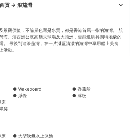
貢 → 浪茄灣 
及景觀價值，不論景色還是水質，都是香港首屈一指的海灣。 航
灣海、滘西洲公眾高爾夫球場及大頭洲，更能遠眺具獨特地貌的
壩。 最後到達浪茄灣，在一片湛藍清澈的海灣中享用船上美食
上活動。
4,5,6 號泊位/ 西貢新公眾碼頭 7,8,9,10 號泊位 （長碼頭）
● Wakeboard
● 香蕉船
● 浮條
● 浮板
彈床
貢 → 甕缸灣 
米攀爬
西貢 → 白臘 
彈床
● 大型吹氣水上泳池
】西貢→大浪西灣 