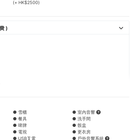
(+ HK$2500)
西貢→西貢海灣(滘西灣以內) 
費 )
）
● 雪櫃
● 室內音響
● 餐具
● 洗手間
● 啤牌
● 骰盅
● 電視
● 更衣房
● USB叉電
● 戶外音響系統