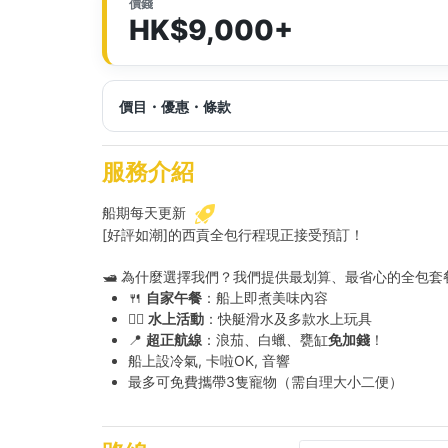
價錢
HK$9,000+
價目・優惠・條款
服務介紹
船期每天更新
[好評如潮]的西貢全包行程現正接受預訂！
🛥️ 為什麼選擇我們？我們提供最划算、最省心的全包套
🍴
自家午餐
：船上即煮美味內容
🏄‍♂️
水上活動
：快艇滑水及多款水上玩具
📍
超正航線
：浪茄、白蠟、甕缸
免加錢
！
船上設冷氣, 卡啦OK, 音響
最多可免費攜帶3隻寵物（需自理大小二便）