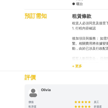
蒜蓉煎豬扒
● 曬台
清甜粟米
芝士火腿三文治
預訂需知
租賃條款
以上選6款
租賃人必須同意及接受
1. 行程內容確認
雞粥轉蟹粥 ( HK$
後加項目與服務： 如需
繫。相關費用將依據變
*餐單可能會因食材供
動，由於已涉及行政配
載客人數與安全： 任
Holimood為您代訂更
訂，請即時聯繫我們補
+ 更多
預訂用途與報價： 網
評價
動，請預先聯繫我們獲
2. 登船與行程保障
Olivia
時程保留： 租賃人如於原
價值
員工
席，則視為放棄該次航
乾淨度
舒適度