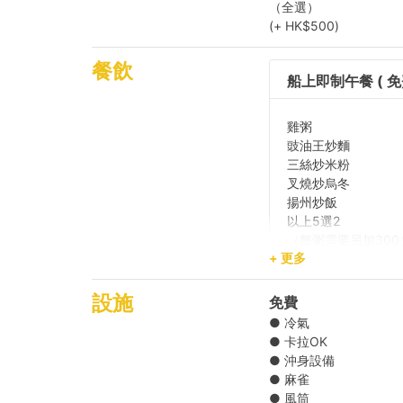
（全選）
(+ HK$500)
【短程船河之旅】
餐飲
船上即制午餐 ( 免
雞粥
豉油王炒麵
三絲炒米粉
叉燒炒烏冬
揚州炒飯
以上5選2
（蟹粥需要另加300
+ 更多
瑞士汁雞中翼
黑椒雜丸
設施
免費
泰式生菜包
● 冷氣
油鹽水煮蜆
● 卡拉OK
泰式雞丸
● 沖身設備
香煎鯪魚餅
● 麻雀
蠔油生菜
● 風筒