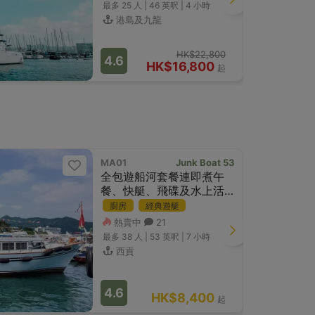
最多 25
人 |
46 英呎
|
4 小時
港島及九龍
HK$22,800
4.6
HK$16,800
起
MA01
Junk Boat 53
勁送7款水
全包遊船河套餐連即煮午
餐、快艇、飛碟及水上活
動
廚房
經典遊艇
熱賣中
21
最多 38
人 |
53 英呎
|
7 小時
西貢
4.6
HK$8,400
起