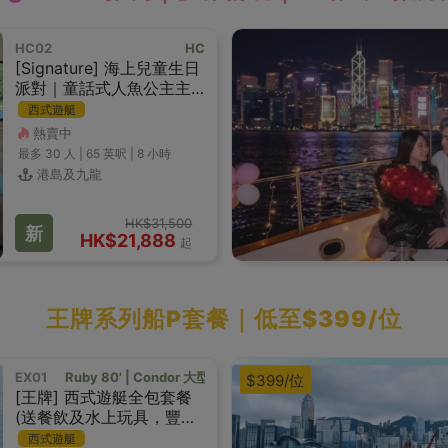
HC02
HC
[Signature] 海上兒童生日
派對｜童話式人魚公主主
題佈置｜繽紛童趣餐飲｜
西式遊艇
海上充氣樂園
熱賣中
最多 30
人 |
65 英呎
|
8 小時
港島及九龍
HK$31,500
新
HK$21,888
起
王牌系列船P套餐｜低至$399/位
EX01
Ruby 80' | Condor 大型西式遊艇
$399/位
[王牌] 西式遊艇全包套餐
(送餐飲及水上玩具，豐富
獎品!)
西式遊艇