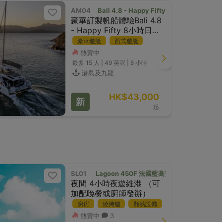
AM04
Bali 4.8 - Happy Fifty
豪華訂製帆船體驗Bali 4.8
- Happy Fifty 8小時日間
體驗
豪華遊艇
西式遊艇
熱賣中
最多 15
人 |
49 英呎
|
8 小時
港島及九龍
HK$43,000
新
起
SL01
Lagoon 450F 法國藍高雙體帆船
夜間 4小時夜遊維港 （可
加配晚餐或廚師發辦）
廚房
燒烤爐
翻熱設備
熱賣中
3
豪華遊艇
西式遊艇