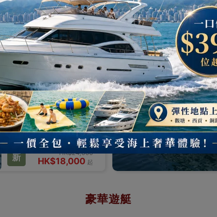
HK$6,500
起
限定優惠 | 彈性自選1小時起
SL06
Sunseeker 82 英式貴族品味之選
平日限定！豪華英式遊艇
高級遊艇出租任選2小時
豪華遊艇
熱賣中
最多 40
人 |
82 英呎
|
2 小時
港島及九龍
HK$24,000
新
HK$18,000
起
豪華遊艇