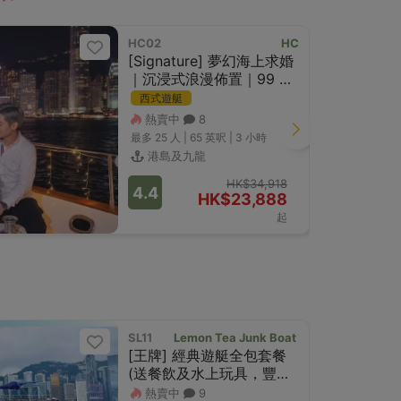
HC02
HC
[Signature] 夢幻海上求婚
｜沉浸式浪漫佈置｜99 朵
紅玫瑰｜香檳祝酒
西式遊艇
熱賣中
8
最多 25
人 |
65 英呎
|
3 小時
港島及九龍
HK$34,918
4.4
HK$23,888
起
SL11
Lemon Tea Junk Boat
平日$599/
[王牌] 經典遊艇全包套餐
(送餐飲及水上玩具，豐富
獎品!!)
熱賣中
9