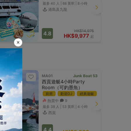
最多 40
人 |
68 英呎
|
8 小時
港島及九龍
HK$14,975
4.8
HK$9,977
起
MA01
Junk Boat 53
蟹粥 臘味
西貢遊艇4小時Party
Room（可釣墨魚）
廚房
歡迎DJ
經典遊艇
熱賣中
9
最多 38
人 |
53 英呎
|
4 小時
西貢
4.4