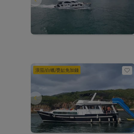
浪茄/白蠟/甕缸免加錢