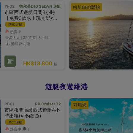
YF02
德尔菲D10 SEDAN 遊艇
帆船BBQ體驗
市區西式遊艇日間8小時
【免費3款水上玩具&飲品
小食】
西式遊艇
熱賣中
最多 8
人 |
32 英呎
|
8 小時
港島及九龍
新
HK$13,800
起
遊艇夜遊維港
RB01
RB Cruiser 72
可燒烤
市區夜間高級西式遊艇4小
時出租(可釣墨魚)
西式遊艇
熱賣中
1