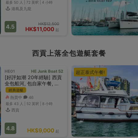
最多 50
人 |
72 英呎
|
4 小時
港島及九龍
HK$12,500
4.5
HK$11,000
起
西貢上落全包遊艇套餐
HE01
HE Junk Boat 52
超正泰式午餐!
[好評如潮 20年經驗] 西貢
全包船河, 包自家午餐, 水
上玩具及快艇滑
經典遊艇
熱賣中
46
最多 43
人 |
52 英呎
|
8 小時
西貢
4.8
HK$9,000
起