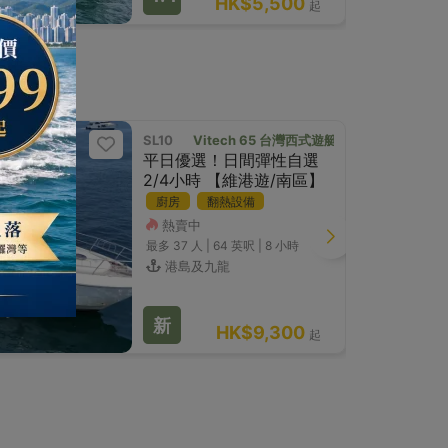
HK$5,500
起
SL10
Vitech 65 台灣西式遊艇
平日優選！日間彈性自選
2/4小時 【維港遊/南區】
廚房
翻熱設備
熱賣中
西式遊艇
最多 37
人 |
64 英呎
|
8 小時
港島及九龍
新
HK$9,300
起