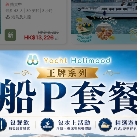
熱賣中
最多 43
人 |
80 英呎
|
8 小時
港島及九龍
HK$18,225
新
HK$13,226
起
釣墨魚超值包船套餐
OK01
Party Wolf - 開放式廚房遊艇
夜釣墨魚 / 遊維港市區經
典遊艇 2024年新裝修！
經典遊艇
熱賣中
3
最多 36
人 |
60 英呎
|
4 小時
港島及九龍
4.6