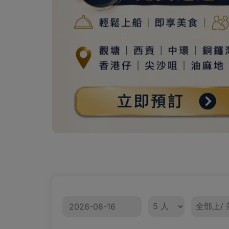
日期
人數
上/ 落船區