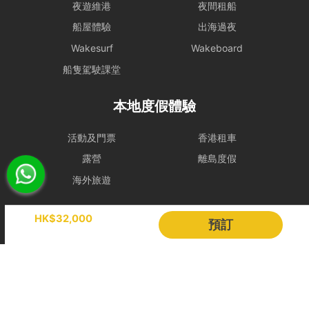
夜遊維港
夜間租船
- 在下列情況下，船期將維持正常，恕不退款：
i) 如出航前懸掛一號風球或紅色暴雨警告;
船屋體驗
出海過夜
ii) 登船前懸掛一號風球或紅色暴雨警告，或 登船前兩小時由較高風球
Wakesurf
Wakeboard
改為1號風球，以及黑色暴雨警告信號改為紅色暴雨警告。
租賃人應與船東保持密切聯絡，以確定該天行程安排。
船隻駕駛課堂
- 若於登船前 2 小時，天文台仍懸掛 三號或以上風球、或發出 黑色暴
本地度假體驗
雨警告，處理方式如下：
租賃人可選擇免費改期，款項 100% 轉為Holimood Points。若租賃人
最終決定取消且不保留積分，我們將收取 10% 的行政手續費後退還現
活動及門票
香港租車
金。
露營
離島度假
- 如於租船期間內改掛三號或更高風球或黑色暴雨警告，依海事條例及
海外旅遊
安全起見，船東有權提早回航, 剩餘時間將不作補償。
- 如若預約需改期或取消，我們會盡力協助租賃人改期或取消餐飲訂
Holimood
HK$32,000
預訂
單。
若於出發前 24 小時內才通知改期或取消，由於餐飲已準備或其他因
活動策劃
成為合作夥伴
素，我們只能將安排餐飲配送至租賃人指定地址，並視為該項服務已履
行完成。所有餐飲（含贈送及自費）於未來改期之船期將不包含任何餐
BLOG
Holimood Shop
飲安排，租賃人須重新按網站市價付費訂購。
中國内地小程序
中國好旅門網站
取消政策