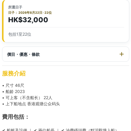
所選日子
日子： 2026年8月22日 · 22位
HK$32,000
包括1至22位
價目・優惠・條款
服務介紹
• 尺寸 46尺
• 船龄 2023
• 可上客（不含船长） 22人
• 上下船地点 香港观塘公众码头
費用包括：
✔ 船艇及設備 ｜ ✔ 兩位船長 ｜ ✔ 油費碼頭費（默認觀塘上船）