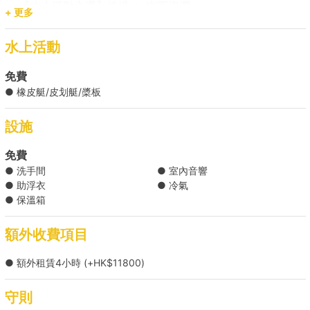
【水上活動之選】維港 → 南區海灣 
+ 更多
【短程船河之旅】西貢 → 西貢海灣 (滘西灣以內) 
水上活動
+HK$8000 
免費
● 橡皮艇/皮划艇/槳板
設施
免費
● 洗手間
● 室內音響
● 助浮衣
● 冷氣
● 保溫箱
額外收費項目
● 額外租賃4小時 (+HK$11800)
守則