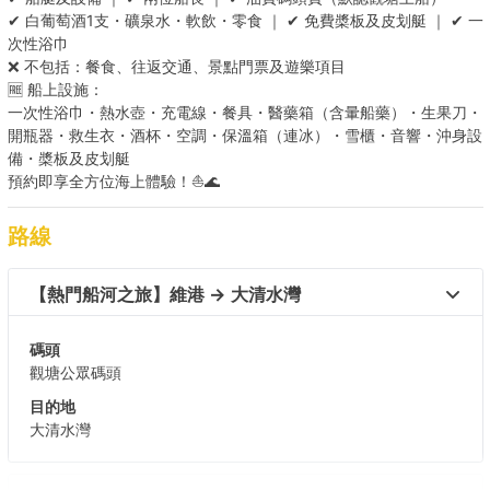
✔ 白葡萄酒1支・礦泉水・軟飲・零食 ｜ ✔ 免費槳板及皮划艇 ｜ ✔ 一
次性浴巾
❌ 不包括：餐食、往返交通、景點門票及遊樂項目
🆓 船上設施：
一次性浴巾・熱水壺・充電線・餐具・醫藥箱（含暈船藥）・生果刀・
開瓶器・救生衣・酒杯・空調・保溫箱（連冰）・雪櫃・音響・沖身設
備・槳板及皮划艇
預約即享全方位海上體驗！⛵🌊
路線
【熱門船河之旅】維港 → 大清水灣 
碼頭
觀塘公眾碼頭
目的地
大清水灣