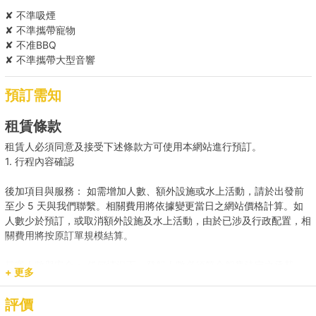
✘ 不準吸煙
✘ 不準攜帶寵物
✘ 不准BBQ
✘ 不準攜帶大型音響
預訂需知
租賃條款
租賃人必須同意及接受下述條款方可使用本網站進行預訂。
1. 行程內容確認
後加項目與服務： 如需增加人數、額外設施或水上活動，請於出發前
至少 5 天與我們聯繫。相關費用將依據變更當日之網站價格計算。如
人數少於預訂，或取消額外設施及水上活動，由於已涉及行政配置，相
關費用將按原訂單規模結算。
載客人數與安全： 任何情況下，登船人數必須符合船隻法定之承載
+ 更多
量。若現場人數超出預訂，請即時聯繫我們補齊差額。
評價
預訂用途與報價： 網站顯示之價格主要適用於康樂用途。若涉及商業