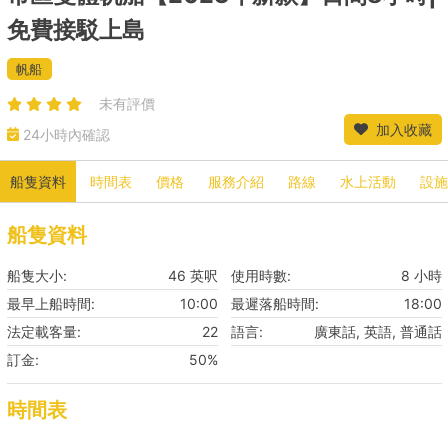
免費接駁上島
帆船
未有評價
加入收藏
24小時內確認
船隻資料
時間表
價格
服務介紹
路線
水上活動
設施
船隻資料
船隻大小:
46 英呎
使用時數:
8 小時
最早上船時間:
10:00
最遲落船時間:
18:00
法定載客量:
22
語言:
廣東話, 英語, 普通話
訂金:
50%
時間表