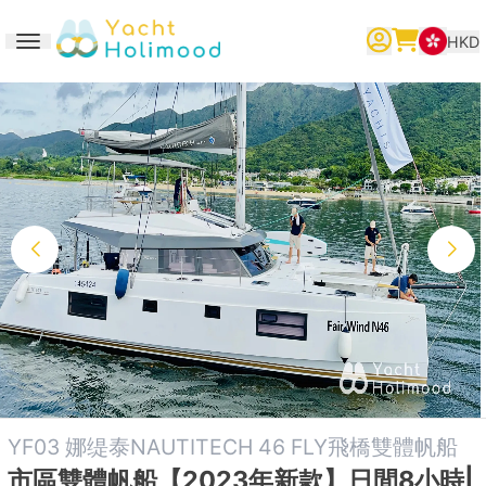
HKD
Toggle navigation
繁體中文
English
简体中文
YF03 娜缇泰NAUTITECH 46 FLY飛橋雙體帆船
市區雙體帆船【2023年新款】日間8小時|