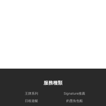
他財物遭到損壞或損毀、偷竊或被移走，租賃人須負擔相關之修理、修
復或重新購置費用。
合法行為保障： 所有行程均需符合當地法規。如遇違規行為或攜帶違
禁品，船東將優先配合執法以維護雙方聲譽，並保留即時調整行程之權
力。
租船期間，如有任何設備、器具、裝置或其他財物遭到損壞或損毀（正
常損耗除外）、偷竊或被移走，租賃人應向船東支付修理、修復或重新
購置有關物品之費用。
大型設備與煮食： 若租賃人計劃攜帶大型器材（如音響、烹飪等設
備）或需自行煮食，請預先獲得船東確認，以利船上電力與空間配置。
特殊情況處理： 為確保航行安全，若遇機件狀況或不可控因素需調整
行程，船東將以安全為首要考量進行調度。相關的行程變更或補償安
排，請參考 【服務條款全文】 之內容。
服務種類
惡劣天氣安排
- 如遇上惡劣天氣，船東會會視乎情況決定是否啟航或更改當日的路線
王牌系列
Signature推薦
行程，一切都以安全為基礎。船東保留一切啟航與否以及決定路線行程
日租遊艇
釣墨魚包船
之權力。