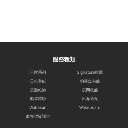
惡劣天氣安排
- 如遇上惡劣天氣，船東會會視乎情況決定是否啟航或更改當日的路線
行程，一切都以安全為基礎。船東保留一切啟航與否以及決定路線行程
之權力。
- 在下列情況下，船期將維持正常，恕不退款：
i) 如出航前懸掛一號風球或紅色暴雨警告;
ii) 登船前懸掛一號風球或紅色暴雨警告，或 登船前兩小時由較高風球
改為1號風球，以及黑色暴雨警告信號改為紅色暴雨警告。
租賃人應與船東保持密切聯絡，以確定該天行程安排。
服務種類
- 若於登船前 2 小時，天文台仍懸掛 三號或以上風球、或發出 黑色暴
王牌系列
Signature推薦
雨警告，處理方式如下：
租賃人可選擇免費改期，款項 100% 轉為Holimood Points。若租賃人
日租遊艇
釣墨魚包船
最終決定取消且不保留積分，我們將收取 10% 的行政手續費後退還現
夜遊維港
夜間租船
金。
- 如於租船期間內改掛三號或更高風球或黑色暴雨警告，依海事條例及
船屋體驗
出海過夜
安全起見，船東有權提早回航, 剩餘時間將不作補償。
Wakesurf
Wakeboard
- 如若預約需改期或取消，我們會盡力協助租賃人改期或取消餐飲訂
船隻駕駛課堂
單。
若於出發前 24 小時內才通知改期或取消，由於餐飲已準備或其他因