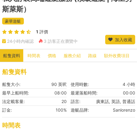
斯萊斯）
豪華遊艇
1
評價
加入收藏
24小時內確認
3 訪客正在瀏覽中
船隻資料
時間表
價格
服務介紹
路線
額外收費項目
船隻資料
船隻大小:
90 英呎
使用時數:
4 小時
最早上船時間:
08:00
最遲落船時間:
00:00
法定載客量:
20
語言:
廣東話, 英語, 普通話
訂金:
100%
遊艇品牌:
Sanlorenzo
時間表