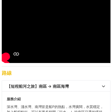
路線
【短程船河之旅】南區 → 南區海灣  
服務介紹
深水灣、淺水灣、南灣皆是船P的熱點，水灣廣闊，水質穩定，
加上船程較短，可以有更多時間「玩水」！ 於南區已選的碼頭