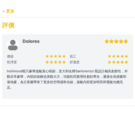
載客人數與安全： 任何情況下，登船人數必須符合船隻法定之承載
+ 更多
量。若現場人數超出預訂，請即時聯繫我們補齊差額。
評價
預訂用途與報價： 網站顯示之價格主要適用於康樂用途。若涉及商業
推廣、婚嫁或特殊活動，請預先聯繫我們獲取專屬報價，以確保提供相
應的支援與服務。
Dolores
2. 登船與行程保障
價值
員工
乾淨度
舒適度
時程保留： 租賃人如於原定上船時間後兩小時(遊艇) / 十五分鐘 (快艇
及其餘服務) 仍然缺席，則視為放棄該次航行權利。
holimood呢只豪華遊艇真心唔錯，意大利名牌Sanlorenzo 既設計極具創新性，外
觀非常豪華，內部的裝飾也美觀大方，功能性同實用性都好齊全，通過全高側窗和
航行與路線安排： 為保障航行安全，最終路線及行程時長將視當日天
落地窗，為主客廳帶來了更多的空間感和光線，遊艇內部更加明亮和寬敞光纖充
氣、交通及海面狀況由船長落實。若行程因環境因素調整（如延遲出發
足。
或提前靠岸），相關細則請參閱 【服務條款全文】；如有額外路線產
生的費用，請於當日向船東繳付。
3. 航行安全與守則
安全行為指引： 乘客需自行負責自身及同行者之安全。參與水上活動
存在自然風險，建議乘客根據需求自行安排額外個人保險。