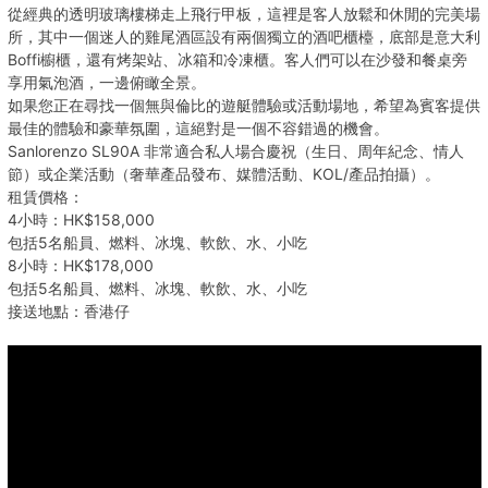
從經典的透明玻璃樓梯走上飛行甲板，這裡是客人放鬆和休閒的完美場
所，其中一個迷人的雞尾酒區設有兩個獨立的酒吧櫃檯，底部是意大利
Boffi櫥櫃，還有烤架站、冰箱和冷凍櫃。客人們可以在沙發和餐桌旁
享用氣泡酒，一邊俯瞰全景。
如果您正在尋找一個無與倫比的遊艇體驗或活動場地，希望為賓客提供
最佳的體驗和豪華氛圍，這絕對是一個不容錯過的機會。
Sanlorenzo SL90A 非常適合私人場合慶祝（生日、周年紀念、情人
節）或企業活動（奢華產品發布、媒體活動、KOL/產品拍攝）。
租賃價格：
4小時：HK$158,000
包括5名船員、燃料、冰塊、軟飲、水、小吃
8小時：HK$178,000
包括5名船員、燃料、冰塊、軟飲、水、小吃
接送地點：香港仔