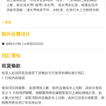
上船，前往清水灣/ 南灣/ 深水灣。 深水灣水位深，很適合玩沖
浪板和風帆；淺水灣海床平坦，水較淺，在進行水上活動時亦較
安心；南灣人流比較少，適合喜歡寧靜的您。 在深水灣、淺水
灣或南灣進行水上活動及品嘗船上美食（需自費）。 回程時在
+ 更多
船上享用娛樂設施，沿途欣賞香港島及南區的景色。
碼頭
額外收費項目
逸港居(香港仔海傍道4,5號梯台)
● 加時4小時 (+HK$20000)
目的地
南區/ 深水灣/ 淺水灣
預訂需知
【水上活動之旅】南區 → 南區海灣 
租賃條款
租賃人必須同意及接受下述條款方可使用本網站進行預訂。
環遊港島  
1. 行程內容確認
後加項目與服務： 如需增加人數、額外設施或水上活動，請於出發前
西貢之旅 
至少 5 天與我們聯繫。相關費用將依據變更當日之網站價格計算。如
人數少於預訂，或取消額外設施及水上活動，由於已涉及行政配置，相
關費用將按原訂單規模結算。