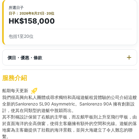
所選日子
日子： 2026年8月21日 · 20位
HK$158,000
包括1至20位
價目・優惠・條款
服務介紹
船期每天更新
我們很高興向私人團體或尋求獨特和高端遊艇租賃體驗的公司介紹這艘
全新的Sanlorenzo SL90 Asymmetric。Sanlorenzo 90A 擁有創新設
計，使其在同類型的遊艇中脫穎而出。
其不對稱設計保留了右舷的主甲板，而左舷甲板則上升至飛行甲板，由
於直面海洋的全高側窗，使得主客廳擁有額外的空間和光線。遊艇的落
地窗為主客廳提供了壯觀的海洋景觀，並與大海建立了令人難忘的聯
繫。