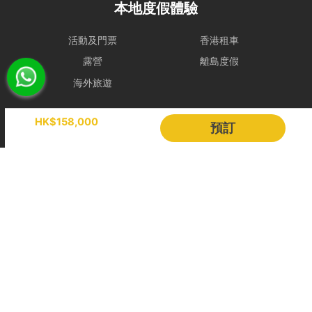
本地度假體驗
素，我們只能將安排餐飲配送至租賃人指定地址，並視為該項服務已履
行完成。所有餐飲（含贈送及自費）於未來改期之船期將不包含任何餐
活動及門票
香港租車
飲安排，租賃人須重新按網站市價付費訂購。
取消政策
露營
離島度假
更改預訂日期
海外旅遊
距離上船日期最少30日前更改，租賃人須繳付訂單總金額之10%行政
費;
Holimood
HK$158,000
距離上船日期最少14日前更改，租賃人須繳付訂單總金額之20%行政
預訂
費;
活動策劃
成為合作夥伴
距離上船日期最少7日前更改，租賃人須繳付訂單總金額之50%行政費;
在上船日期7個工作天內不獲更改。
BLOG
Holimood Shop
根據預訂空缺，預訂可更改至該年度10月份或以後之日子，若欲更
中國内地小程序
中國好旅門網站
改為該年度10月份前之日子，租賃人須繳付額外手續費（訂單總金
額之20%）。
如租賃人最初預訂之日子為平日，更改之日子也必須為平日；如租
Booking Radar
賃人最初預訂之日子為假日，更改之預訂日子必須為假日，並需自
行承擔一切更新預訂之差額。
網上預訂系統
預訂管理
租賃人只可以更改預訂時間一次。
租賃人不得在更改預訂時選擇其他船隻。
營銷銷售
顧客管理
如若預約需改期或取消，所有預訂訂單中的食物和飲品不得更改或
收費方案
客戶作品