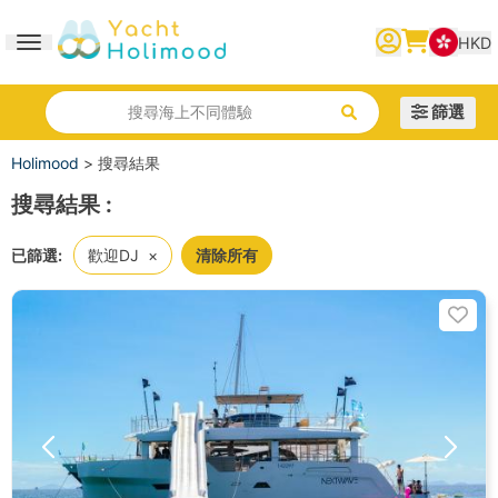
HKD
Toggle navigation
繁體中文
English
简体中文
篩選
搜尋海上不同體驗
Holimood
>
搜尋結果
搜尋結果
:
已篩選:
歡迎DJ
×
清除所有