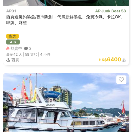
AP01
AP Junk Boat 58
西貢遊艇釣墨魚/夜間派對 - 代煮新鮮墨魚、免費冷氣、卡拉OK、
啤牌、麻雀
廚房
4.6
熱賣中
2
最多42
人 |
58 英呎
|
4 小時
6400
西貢
HK$
起