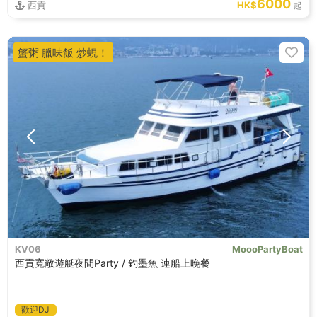
6000
西貢
HK$
起
蟹粥 臘味飯 炒蜆！
KV06
MoooPartyBoat
西貢寬敞遊艇夜間Party / 釣墨魚 連船上晚餐
歡迎DJ