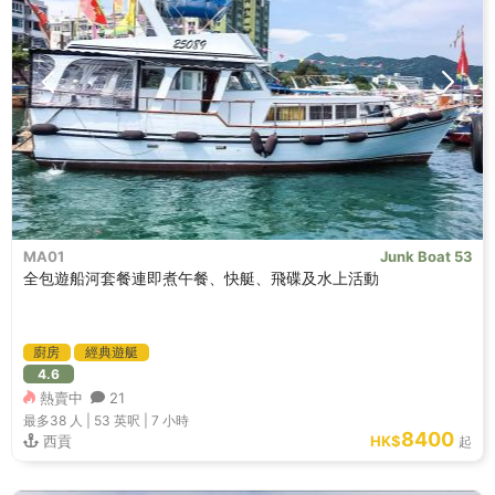
MA01
Junk Boat 53
全包遊船河套餐連即煮午餐、快艇、飛碟及水上活動
廚房
經典遊艇
4.6
熱賣中
21
最多38
人 |
53 英呎
|
7 小時
8400
西貢
HK$
起