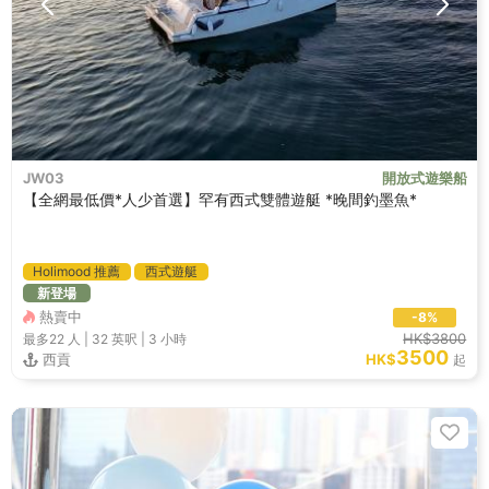
JW03
開放式遊樂船
【全網最低價*人少首選】罕有西式雙體遊艇 *晚間釣墨魚*
Holimood 推薦
西式遊艇
新登場
熱賣中
-8%
HK$3800
最多22
人 |
32 英呎
|
3 小時
3500
西貢
HK$
起