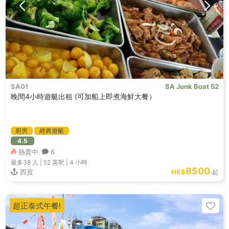
SA01
SA Junk Boat 52
晚間4小時遊艇出租 (可加船上即煮海鮮大餐）
廚房
經典遊艇
4.5
熱賣中
6
最多38
人 |
52 英呎
|
4 小時
8500
西貢
HK$
起
超正泰式午餐!