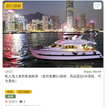
送DJ器材
LE02
Aqua Yacht
私人海上會所夜遊維港 （提供免費DJ器材、高品質拉OK系統、可
吊墨魚）
廚房
西式遊艇
4.6
熱賣中
8