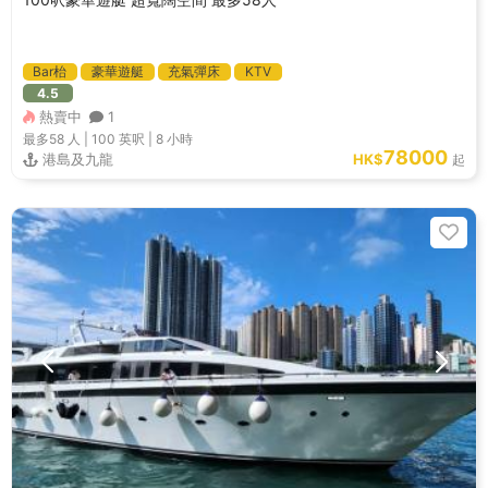
Bar枱
豪華遊艇
充氣彈床
KTV
4.5
熱賣中
1
最多58
人 |
100 英呎
|
8 小時
78000
港島及九龍
HK$
起