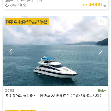
最多42
人 |
68 英呎
|
4 小時
9000
港島及九龍
HK$
起
獨家送非酒精飲品及浮毯
ZC02
Ruby
遊艇尊尚出海套餐 - 可燒烤及DJ 設備齊全 (包飲品及水上活動）