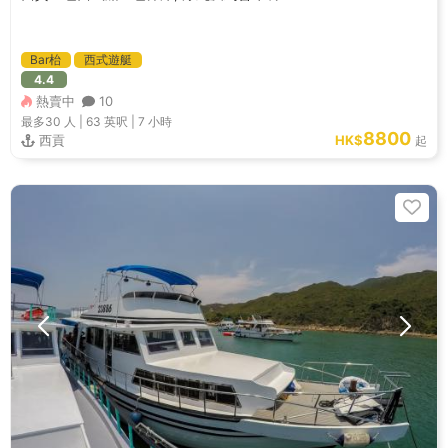
Bar枱
西式遊艇
4.4
熱賣中
10
最多30
人 |
63 英呎
|
7 小時
8800
西貢
HK$
起