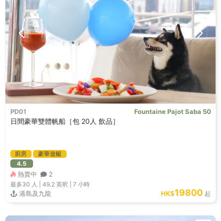
PD01
Fountaine Pajot Saba 50
日間豪華雙體帆船［包 20人 飲品］
廚房
豪華遊艇
4.5
熱賣中
2
最多30
人 |
49.2 英呎
|
7 小時
19800
港島及九龍
HK$
起