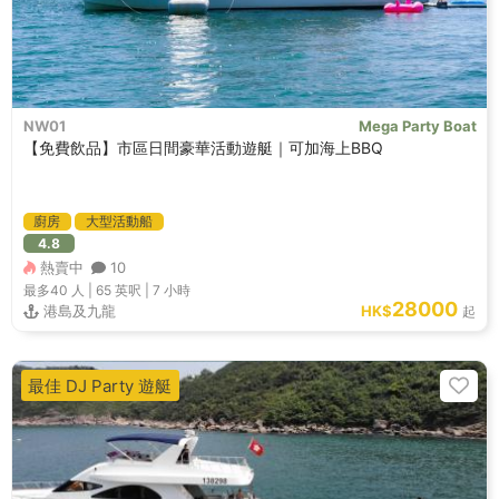
NW01
Mega Party Boat
【免費飲品】市區日間豪華活動遊艇｜可加海上BBQ
廚房
大型活動船
4.8
熱賣中
10
最多40
人 |
65 英呎
|
7 小時
28000
港島及九龍
HK$
起
最佳 DJ Party 遊艇