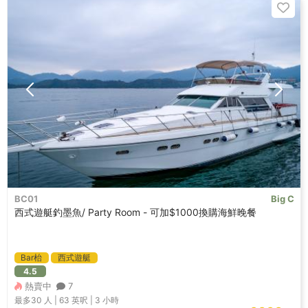
BC01
Big C
西式遊艇釣墨魚/ Party Room - 可加$1000換購海鮮晚餐
Bar枱
西式遊艇
4.5
熱賣中
7
最多30
人 |
63 英呎
|
3 小時