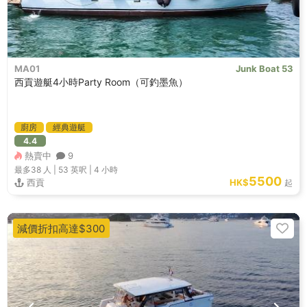
MA01
Junk Boat 53
西貢遊艇4小時Party Room（可釣墨魚）
廚房
經典遊艇
4.4
熱賣中
9
最多38
人 |
53 英呎
|
4 小時
5500
西貢
HK$
起
減價折扣高達$300