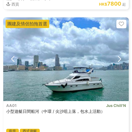
7800
西貢
HK$
起
團建及情侶拍拖首選
AA01
Jus Chill'N
小型遊艇日間船河（中環 / 尖沙咀上落，包水上活動）
廚房
西式遊艇