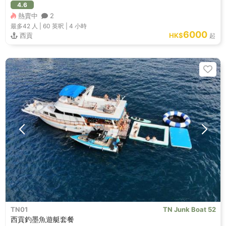
4.6
熱賣中
2
最多42
人 |
60 英呎
|
4 小時
6000
西貢
HK$
起
TN01
TN Junk Boat 52
西貢釣墨魚遊艇套餐