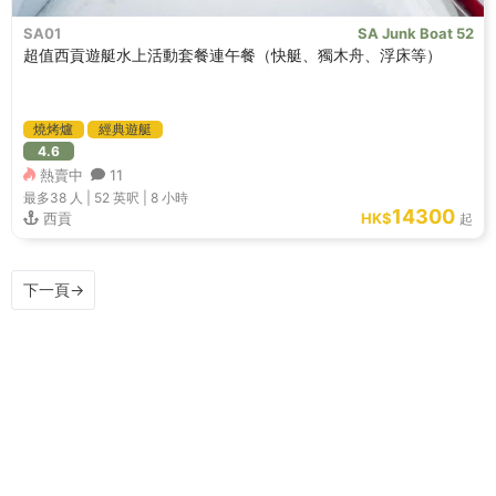
SA01
SA Junk Boat 52
超值西貢遊艇水上活動套餐連午餐（快艇、獨木舟、浮床等）
燒烤爐
經典遊艇
4.6
熱賣中
11
最多38
人 |
52 英呎
|
8 小時
14300
西貢
HK$
起
下一頁
→