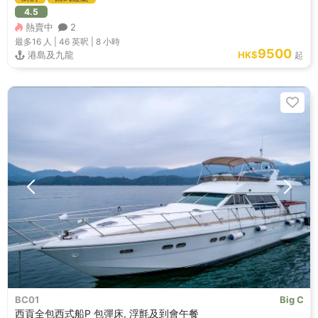
4.5
熱賣中
2
最多16
人 |
46 英呎
|
8 小時
9500
港島及九龍
HK$
起
BC01
Big C
西貢全包西式船P 包彈床, 浮氈及到會午餐