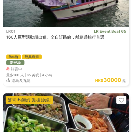
LR01
LR Event Boat 65
160人巨型活動船出租。全自訂路線，離島遊旅行首選
Bar枱
經典遊艇
新登場
熱賣中
最多160
人 |
65 英呎
|
4 小時
30000
港島及九龍
HK$
起
蟹粥 灼海蝦 豉椒炒蜆!