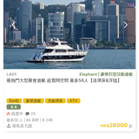
LA01
Elephant | 豪華巨型活動遊艇
最熱門大型聚會遊艇 超寬闊空間 最多56人【送彈床&浮毯】
Bar枱
豪華遊艇
充氣彈床
KTV
4.4
熱賣中
25
最多56
人 |
84 英呎
|
8 小時
28000
港島及九龍
HK$
起