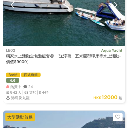
LE02
Aqua Yacht
獨家水上活動全包遊艇套餐 （送浮毯、五米巨型彈床等水上活動-
價值$9000）
Bar枱
西式遊艇
4.6
熱賣中
24
最多42
人 |
68 英呎
|
8 小時
12000
港島及九龍
HK$
起
大型活動首選