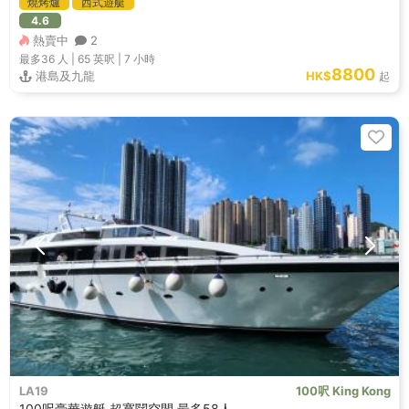
燒烤爐
西式遊艇
4.6
熱賣中
2
最多36
人 |
65 英呎
|
7 小時
8800
港島及九龍
HK$
起
LA19
100呎 King Kong
100呎豪華遊艇 超寬闊空間 最多58人