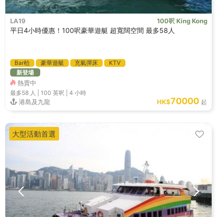
LA19
100呎 King Kong
平日4小時優惠！100呎豪華遊艇 超寬闊空間 最多58人
Bar枱
豪華遊艇
充氣彈床
KTV
新登場
熱賣中
最多58
人 |
100 英呎
|
4 小時
70000
港島及九龍
HK$
起
大型活動首選