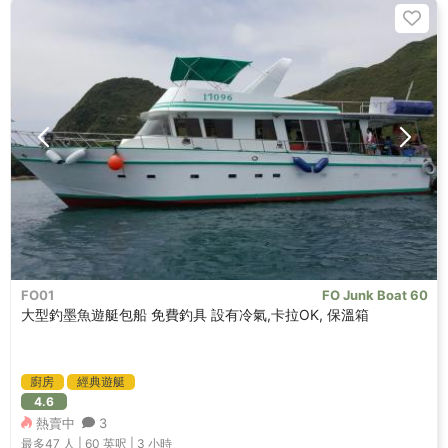
FO01
FO Junk Boat 60
大型釣墨魚遊艇包船 免費釣具 設有冷氣,卡拉OK, 保溫箱
廚房
經典遊艇
4.6
熱賣中
3
最多47
人 |
60 英呎
|
3 小時