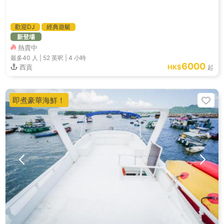
歡迎DJ
經典遊艇
新登場
熱賣中
最多40
人 |
52 英呎
|
4 小時
6000
西貢
HK$
起
即煮豪華海鮮！