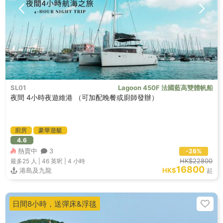
SL01
Lagoon 450F 法國藍高雙體帆船
夜間 4小時夜遊維港 （可加配晚餐或廚師發辦）
廚房
豪華遊艇
4.6
熱賣中
3
-26%
HK$22800
最多25
人 |
46 英呎
|
4 小時
16800
港島及九龍
HK$
起
日間8小時，送彈床&浮毯