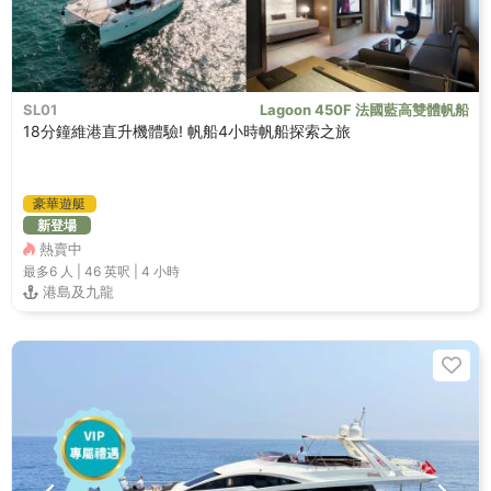
SL01
Lagoon 450F 法國藍高雙體帆船
18分鐘維港直升機體驗! 帆船4小時帆船探索之旅
豪華遊艇
新登場
熱賣中
最多6
人 |
46 英呎
|
4 小時
港島及九龍