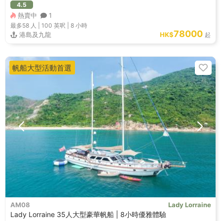
4.5
熱賣中
1
最多58
人 |
100 英呎
|
8 小時
78000
港島及九龍
HK$
起
帆船大型活動首選
AM08
Lady Lorraine
Lady Lorraine 35人大型豪華帆船 | 8小時優雅體驗