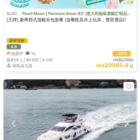
SL05
Pearl Moon | Permare Amer 82' (意大利超級遊艇訂制品
[王牌] 豪華西式遊艇全包套餐 (送餐飲及水上玩具，豐富獎品!)
牌）
豪華遊艇
4.6
熱賣中
10
-25%
HK$27965
最多56
人 |
86 英呎
|
8 小時
20965.4
港島及九龍
HK$
起