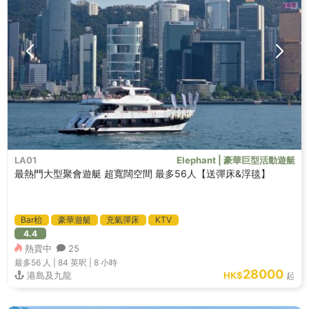
LA01
Elephant | 豪華巨型活動遊艇
最熱門大型聚會遊艇 超寬闊空間 最多56人【送彈床&浮毯】
Bar枱
豪華遊艇
充氣彈床
KTV
4.4
熱賣中
25
最多56
人 |
84 英呎
|
8 小時
28000
港島及九龍
HK$
起