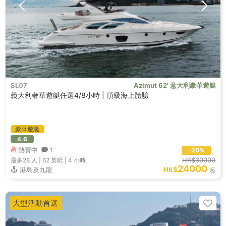
SL07
Azimut 62' 意大利豪華遊艇
義大利奢華遊艇任選4/8小時 | 頂級海上體驗
豪華遊艇
4.6
熱賣中
1
-20%
HK$30000
最多28
人 |
62 英呎
|
4 小時
24000
港島及九龍
HK$
起
大型活動首選