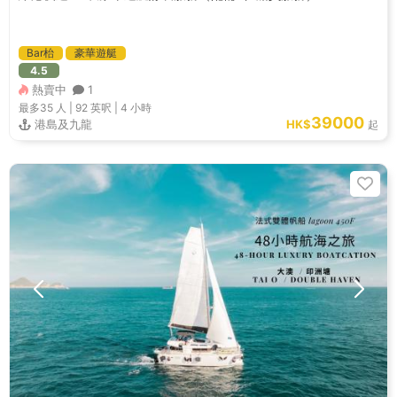
Bar枱
豪華遊艇
4.5
熱賣中
1
最多35
人 |
92 英呎
|
4 小時
39000
港島及九龍
HK$
起