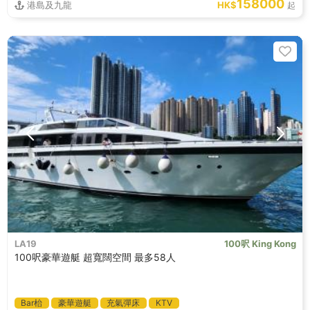
158000
港島及九龍
HK$
起
LA19
100呎 King Kong
100呎豪華遊艇 超寬闊空間 最多58人
Bar枱
豪華遊艇
充氣彈床
KTV