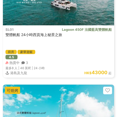
SL01
Lagoon 450F 法國藍高雙體帆船
雙體帆船 24小時西貢海上秘景之旅
廚房
豪華遊艇
4.5
熱賣中
3
最多8
人 |
46 英呎
|
24 小時
43000
港島及九龍
HK$
起
可燒烤