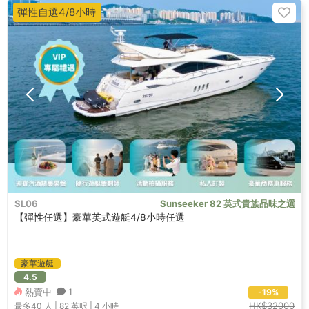
彈性自選4/8小時
SL06
Sunseeker 82 英式貴族品味之選
【彈性任選】豪華英式遊艇4/8小時任選
豪華遊艇
4.5
熱賣中
1
-19%
HK$32000
最多40
人 |
82 英呎
|
4 小時