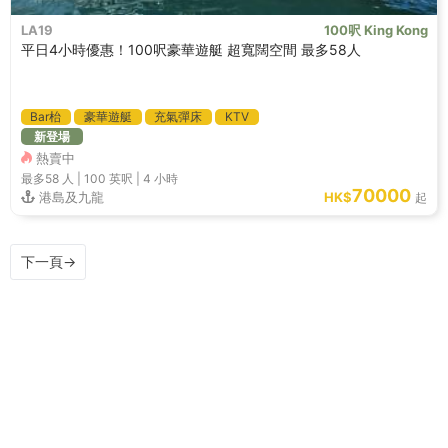
LA19
100呎 King Kong
平日4小時優惠！100呎豪華遊艇 超寬闊空間 最多58人
Bar枱
豪華遊艇
充氣彈床
KTV
新登場
熱賣中
最多58
人 |
100 英呎
|
4 小時
70000
港島及九龍
HK$
起
下一頁
→