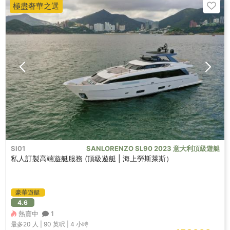
極盡奢華之選
SI01
SANLORENZO SL90 2023 意大利頂級遊艇
私人訂製高端遊艇服務 (頂級遊艇 | 海上勞斯萊斯）
豪華遊艇
4.6
熱賣中
1
最多20
人 |
90 英呎
|
4 小時