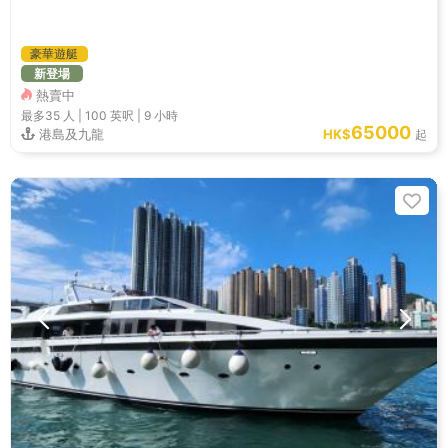
豪華遊艇
新登場
熱賣中
最多35
人 |
100 英呎
|
9 小時
65000
港島及九龍
HK$
起