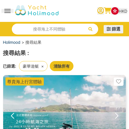
HKD
Toggle navigation
繁體中文
English
简体中文
篩選
搜尋海上不同體驗
Holimood
>
搜尋結果
搜尋結果
:
已篩選:
豪華遊艇
×
清除所有
尊貴海上行宮體驗