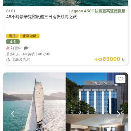
SL01
Lagoon 450F 法國藍高雙體帆船
48小時豪華雙體帆船三日兩夜航海之旅
廚房
豪華遊艇
4.5
熱賣中
1
最多8
人 |
46 英呎
|
48 小時
65000
港島及九龍
HK$
起