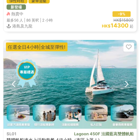
彈性時租
豪華遊艇
新登場
熱賣中
-9%
HK$15800
最多56
人 |
86 英呎
|
2 小時
14300
港島及九龍
HK$
起
任選全日4小時|全城至彈性!
SL01
Lagoon 450F 法國藍高雙體帆船
雙體帆船連水上活動套餐 4/8小時（市區上落！)