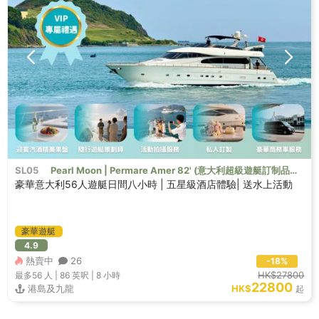
SL05
Pearl Moon | Permare Amer 82' (意大利超級遊艇訂制品
豪華意大利56人遊艇日間八小時 | 五星級酒店體驗| 送水上活動
牌）
豪華遊艇
4.9
熱賣中
26
-18%
HK$27800
最多56
人 |
86 英呎
|
8 小時
22800
港島及九龍
HK$
起