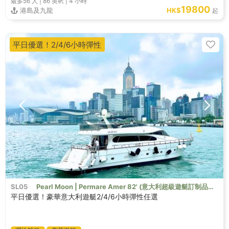
最多56
人 |
86 英呎
|
4 小時
19800
港島及九龍
HK$
起
平日優選！2/4/6小時彈性
SL05
Pearl Moon | Permare Amer 82' (意大利超級遊艇訂制品
平日優選！豪華意大利遊艇2/4/6小時彈性任選
牌）