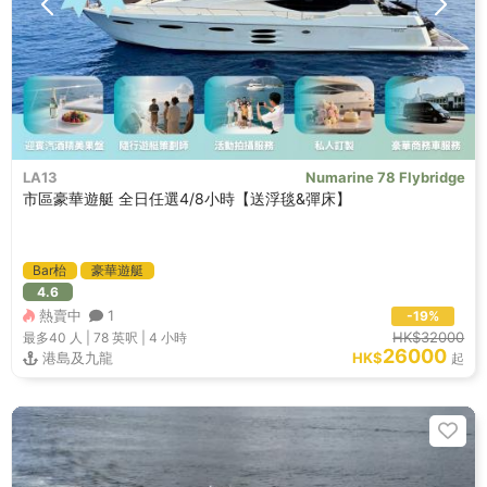
LA13
Numarine 78 Flybridge
市區豪華遊艇 全日任選4/8小時【送浮毯&彈床】
Bar枱
豪華遊艇
4.6
熱賣中
1
-19%
HK$32000
最多40
人 |
78 英呎
|
4 小時
26000
港島及九龍
HK$
起