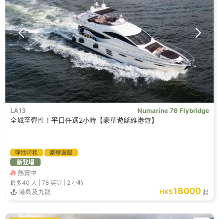
LA13
Numarine 78 Flybridge
全城至彈性！平日任選2小時【豪華遊艇維港遊】
彈性時租
豪華遊艇
新登場
熱賣中
最多40
人 |
78 英呎
|
2 小時
18000
港島及九龍
HK$
起