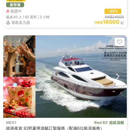
新登場
熱賣中
-25%
HK$24000
最多40
人 |
82 英呎
|
2 小時
18000
港島及九龍
HK$
起
ME01
Red 92' 超級遊艇
維港夜遊 92呎豪華遊艇訂製服務（配備6位船員服務）