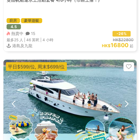
廚房
豪華遊艇
4.5
熱賣中
15
-26%
HK$22800
最多25
人 |
46 英呎
|
4 小時
16800
港島及九龍
HK$
起
平日$599/位, 周末$699/位