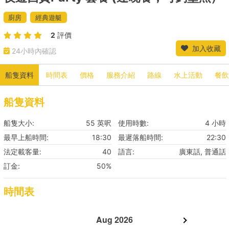
廚房
經典遊艇
2
評價
加入收藏
24小時內確認
船隻資料
時間表
價格
服務介紹
路線
水上活動
餐飲
船隻資料
船隻大小:
55 英呎
使用時數:
4 小時
最早上船時間:
18:30
最遲落船時間:
22:30
法定載客量:
40
語言:
廣東話, 普通話
訂金:
50%
時間表
Aug 2026