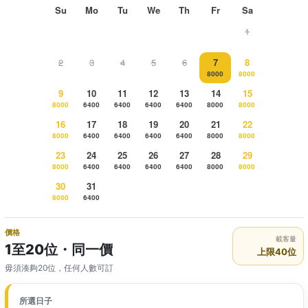
Su
Mo
Tu
We
Th
Fr
Sa
1
2
3
4
5
6
7
8
8000
8000
9
10
11
12
13
14
15
8000
6400
6400
6400
6400
8000
8000
16
17
18
19
20
21
22
8000
6400
6400
6400
6400
8000
8000
23
24
25
26
27
28
29
8000
6400
6400
6400
6400
8000
8000
30
31
8000
6400
價格
載客量
1至20位・同一價
上限40位
毋須湊夠20位，任何人數可訂
所選日子