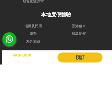
船隻駕駛課堂
- 如若預約需改期或取消，我們會盡力協助租賃人改期或取消餐飲訂
本地度假體驗
單。
若於出發前 24 小時內才通知改期或取消，由於餐飲已準備或其他因
素，我們只能將安排餐飲配送至租賃人指定地址，並視為該項服務已履
活動及門票
香港租車
行完成。所有餐飲（含贈送及自費）於未來改期之船期將不包含任何餐
露營
離島度假
飲安排，租賃人須重新按網站市價付費訂購。
取消政策
海外旅遊
1. 下單後24小時內免費更換保障
Holimood
HK$8,000
預訂
線上即時付款：
如預訂距離出發日達 14日或以上，租賃人方可享有
下單後 24 小時內免費更換保障。
活動策劃
成為合作夥伴
留船訂單：
由於船隻已提前為租賃人預留船期，故付款後訂單將即
BLOG
Holimood Shop
時確認，不適用此 24 小時免費更換保障。
中國内地小程序
中國好旅門網站
2. 訂單更改及取消
若超過前述保障期，相關申請將根據該行程適用之等級處理。基於檔期
Booking Radar
與營運成本保障，距離出發不足 7 天之訂單將視為行程已完全確認，
及不設更改或取消。
網上預訂系統
預訂管理