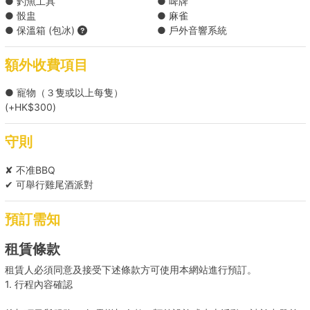
● 釣魚工具
● 啤牌
● 骰盅
● 麻雀
● 保溫箱 (包冰)
● 戶外音響系統
額外收費項目
● 寵物（３隻或以上每隻）
(+HK$300)
守則
✘ 不准BBQ
✔ 可舉行雞尾酒派對
預訂需知
租賃條款
租賃人必須同意及接受下述條款方可使用本網站進行預訂。
1. 行程內容確認