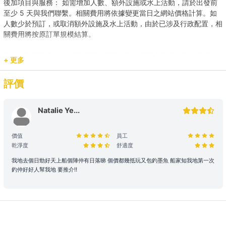
後加項目與服務： 如需增加人數、額外設施或水上活動，請於出發前
至少 5 天與我們聯繫。相關費用將依據變更當日之網站價格計算。如
人數少於預訂，或取消額外設施及水上活動，由於已涉及行政配置，相
關費用將按原訂單規模結算。
載客人數與安全： 任何情況下，登船人數必須符合船隻法定之承載
+ 更多
量。若現場人數超出預訂，請即時聯繫我們補齊差額。
評價
預訂用途與報價： 網站顯示之價格主要適用於康樂用途。若涉及商業
推廣、婚嫁或特殊活動，請預先聯繫我們獲取專屬報價，以確保提供相
應的支援與服務。
Natalie Ye...
2. 登船與行程保障
價值
員工
乾淨度
舒適度
時程保留： 租賃人如於原定上船時間後兩小時(遊艇) / 十五分鐘 (快艇
及其餘服務) 仍然缺席，則視為放棄該次航行權利。
我地去個日勁好天上船個陣仲有日落睇 個價都幾抵玩又包釣墨魚 船家知我地第一次
釣仲好好人幫我地 要推介!!
航行與路線安排： 為保障航行安全，最終路線及行程時長將視當日天
氣、交通及海面狀況由船長落實。若行程因環境因素調整（如延遲出發
或提前靠岸），相關細則請參閱 【服務條款全文】；如有額外路線產
生的費用，請於當日向船東繳付。
3. 航行安全與守則