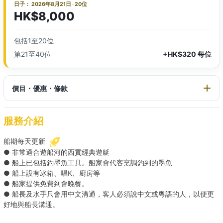
日子： 2026年8月21日 · 20位
HK$8,000
包括1至20位
第21至40位
+HK$320 每位
價目・優惠・條款
服務介紹
船期每天更新
● 非常適合遊船河的西貢經典遊艇
● 船上已包括釣墨魚工具。船家會代客烹調釣到的墨魚
● 船上設有冰箱、唱K、廚房等
● 船家提供免費到會晚餐。
● 船長及水手只會用中文溝通，客人必須說中文或粵語的人，以便更
好地與船長溝通。