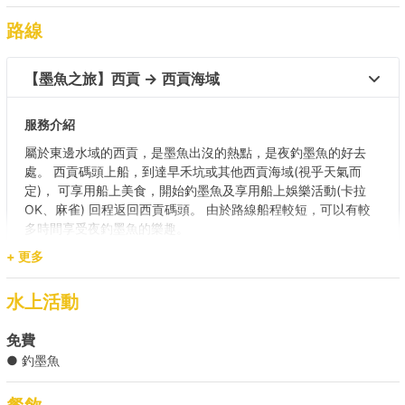
路線
【墨魚之旅】西貢 → 西貢海域 
服務介紹
屬於東邊水域的西貢，是墨魚出沒的熱點，是夜釣墨魚的好去
處。 西貢碼頭上船，到達早禾坑或其他西貢海域(視乎天氣而
定)， 可享用船上美食，開始釣墨魚及享用船上娛樂活動(卡拉
OK、麻雀) 回程返回西貢碼頭。 由於路線船程較短，可以有較
多時間享受夜釣墨魚的樂趣。
碼頭
+ 更多
西貢公眾碼頭 1,2,3,4,5,6 號泊位/ 西貢新公眾碼頭 7,8,9,10 號
泊位 （長碼頭）
水上活動
目的地
免費
西貢海域
● 釣墨魚