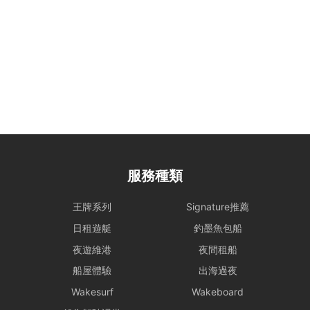
特殊情況處理： 為確保航行安全，若遇機件狀況或不可控因素需調整
行程，船東將以安全為首要考量進行調度。相關的行程變更或補償安
排，請參考 【服務條款全文】 之內容。
惡劣天氣安排
- 如遇上惡劣天氣，船東會會視乎情況決定是否啟航或更改當日的路線
行程，一切都以安全為基礎。船東保留一切啟航與否以及決定路線行程
之權力。
- 在下列情況下，船期將維持正常，恕不退款：
i) 如出航前懸掛一號風球或紅色暴雨警告;
ii) 登船前懸掛一號風球或紅色暴雨警告，或 登船前兩小時由較高風球
服務種類
改為1號風球，以及黑色暴雨警告信號改為紅色暴雨警告。
租賃人應與船東保持密切聯絡，以確定該天行程安排。
王牌系列
Signature推薦
- 若於登船前 2 小時，天文台仍懸掛 三號或以上風球、或發出 黑色暴
日租遊艇
釣墨魚包船
雨警告，處理方式如下：
租賃人可選擇免費改期，款項 100% 轉為Holimood Points。若租賃人
夜遊維港
夜間租船
最終決定取消且不保留積分，我們將收取 10% 的行政手續費後退還現
船屋體驗
出海過夜
金。
- 如於租船期間內改掛三號或更高風球或黑色暴雨警告，依海事條例及
Wakesurf
Wakeboard
安全起見，船東有權提早回航, 剩餘時間將不作補償。