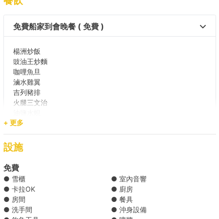
餐飲
免費船家到會晚餐 ( 免費 )
楊洲炒飯
豉油王炒麵
咖哩魚旦
滷水雞翼
吉列豬排
火腿三文治
油鹽水蜆
+ 更多
郊外油菜
設施
*餐單可能會因食材供應有所調整，船東保留對上述餐單進行調整的權
利。
免費
● 雪櫃
● 室內音響
Holimood為您代訂更多精選到會套餐 (需自行取貨), 按此查看
● 卡拉OK
● 廚房
● 房間
● 餐具
● 洗手間
● 沖身設備