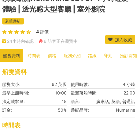
體驗 | 透光感大型客廳 | 室外影院
豪華遊艇
4
評價
加入收藏
24小時內確認
6 訪客正在瀏覽中
船隻資料
時間表
價格
服務介紹
路線
守則
預訂需知
船隻資料
船隻大小:
62 英呎
使用時數:
4 小時
最早上船時間:
10:00
最遲落船時間:
22:00
法定載客量:
15
語言:
廣東話, 英語, 普通話
訂金:
50%
遊艇品牌:
Numarine
時間表