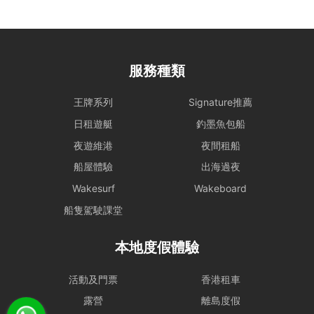
距離上船日期最少14日前更改，租賃人須繳付訂單總金額之20%行政
費;
距離上船日期最少7日前更改，租賃人須繳付訂單總金額之50%行政費;
在上船日期7個工作天內不獲更改。
根據預訂空缺，預訂可更改至該年度10月份或以後之日子，若欲更
服務種類
改為該年度10月份前之日子，租賃人須繳付額外手續費（訂單總金
額之20%）。
王牌系列
Signature推薦
如租賃人最初預訂之日子為平日，更改之日子也必須為平日；如租
日租遊艇
釣墨魚包船
賃人最初預訂之日子為假日，更改之預訂日子必須為假日，並需自
行承擔一切更新預訂之差額。
夜遊維港
夜間租船
租賃人只可以更改預訂時間一次。
船屋體驗
出海過夜
租賃人不得在更改預訂時選擇其他船隻。
取消預訂
Wakesurf
Wakeboard
距離上船日期最少45日前取消，租賃人須繳付訂單總金額之20%行政
船隻駕駛課堂
費;
距離上船日期最少30日前取消，租賃人須繳付訂單總金額之30%行政
費;
本地度假體驗
距離上船日期最少14日前取消，租賃人須繳付訂單總金額之50%行政
費;
活動及門票
香港租車
在上船日期14個工作天內不獲更改。
露營
離島度假