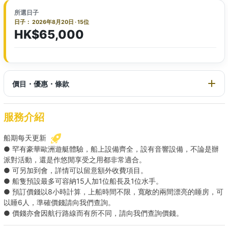
所選日子
日子： 2026年8月20日 · 15位
HK$65,000
價目・優惠・條款
服務介紹
船期每天更新
● 罕有豪華歐洲遊艇體驗，船上設備齊全，設有音響設備，不論是辦
派對活動，還是作悠閒享受之用都非常適合。
● 可另加到會，詳情可以留意額外收費項目。
● 船隻預設最多可容納15人加1位船長及1位水手。
● 預訂價錢以8小時計算，上船時間不限，寬敞的兩間漂亮的睡房，可
以睡6⼈，準確價錢請向我們查詢。
● 價錢亦會因航行路線而有所不同，請向我們查詢價錢。