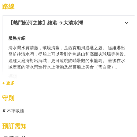
路線
【熱門船河之旅】維港 →大清水灣  
服務介紹
清水灣水質清澈，環境清幽，是西貢船河必選之處。 從維港出
發前往清水灣，從船上可以看到釣魚翁山和高爾夫球場等美景。
途經大廟灣對出海域，更可遠眺陡峭壯觀的東龍島。 最後在水
域廣寛的清水灣進行水上活動及品嘗船上美食（需自費）。
碼頭
(尖沙咀)九龍公眾碼頭 (2,3,4 號梯台) / 中環 (10號碼頭)/ 中環
+ 更多
(9號碼頭)/ 銅鑼灣避風塘公眾碼頭（7號）/ 觀塘公眾碼頭/ 筲箕
灣避風塘1號梯台
守則
目的地
✘ 不準吸煙
大清水灣
預訂需知
【離島遊】維港 → 南丫島/長洲  