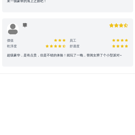
購置有關物品之費用。
來一個豪華的海上之旅吧！
大型設備與煮食： 若租賃人計劃攜帶大型器材（如音響、烹飪等設
備）或需自行煮食，請預先獲得船東確認，以利船上電力與空間配置。
華
特殊情況處理： 為確保航行安全，若遇機件狀況或不可控因素需調整
行程，船東將以安全為首要考量進行調度。相關的行程變更或補償安
價值
員工
排，請參考 【服務條款全文】 之內容。
乾淨度
舒適度
超级豪华，是有点贵，但是不错的体验！就玩了一晚，替闺女辨了个小型派对~
惡劣天氣安排
- 如遇上惡劣天氣，船東會會視乎情況決定是否啟航或更改當日的路線
行程，一切都以安全為基礎。船東保留一切啟航與否以及決定路線行程
之權力。
- 在下列情況下，船期將維持正常，恕不退款：
i) 如出航前懸掛一號風球或紅色暴雨警告;
ii) 登船前懸掛一號風球或紅色暴雨警告，或 登船前兩小時由較高風球
改為1號風球，以及黑色暴雨警告信號改為紅色暴雨警告。
租賃人應與船東保持密切聯絡，以確定該天行程安排。
- 若於登船前 2 小時，天文台仍懸掛 三號或以上風球、或發出 黑色暴
雨警告，處理方式如下：