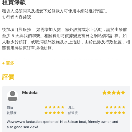
租賃條款
【港島水上活動之選】維港 → 大浪灣/石澳 
租賃人必須同意及接受下述條款方可使用本網站進行預訂。
1. 行程內容確認
【水上活動之選】維港 → 南區海灣 
後加項目與服務： 如需增加人數、額外設施或水上活動，請於出發前
至少 5 天與我們聯繫。相關費用將依據變更當日之網站價格計算。如
人數少於預訂，或取消額外設施及水上活動，由於已涉及行政配置，相
關費用將按原訂單規模結算。
載客人數與安全： 任何情況下，登船人數必須符合船隻法定之承載
+ 更多
量。若現場人數超出預訂，請即時聯繫我們補齊差額。
評價
預訂用途與報價： 網站顯示之價格主要適用於康樂用途。若涉及商業
推廣、婚嫁或特殊活動，請預先聯繫我們獲取專屬報價，以確保提供相
應的支援與服務。
Medela
2. 登船與行程保障
價值
員工
乾淨度
舒適度
時程保留： 租賃人如於原定上船時間後兩小時(遊艇) / 十五分鐘 (快艇
及其餘服務) 仍然缺席，則視為放棄該次航行權利。
Wowwwww fantastic experience! Nice&clean boat, friendly owner, and
also good sea view!
航行與路線安排： 為保障航行安全，最終路線及行程時長將視當日天