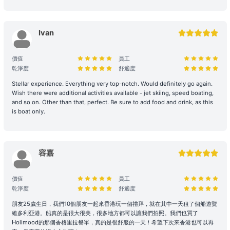
氣、交通及海面狀況由船長落實。若行程因環境因素調整（如延遲出發
或提前靠岸），相關細則請參閱 【服務條款全文】；如有額外路線產
生的費用，請於當日向船東繳付。
Ivan
3. 航行安全與守則
價值
員工
安全行為指引： 乘客需自行負責自身及同行者之安全。參與水上活動
乾淨度
舒適度
存在自然風險，建議乘客根據需求自行安排額外個人保險。
Stellar experience. Everything very top-notch. Would definitely go again.
Wish there were additional activities available - jet skiing, speed boating,
環境與財物維護： 為了您的個人安全，請避免從船隻上層跳水或於夜
and so on. Other than that, perfect. Be sure to add food and drink, as this
間游泳。個人財物請自行妥善保管，Holimood及船東將不予負責，如
is boat only.
有需要，可替乘客尋求警方的幫助。
設施損壞與賠償責任： 租賃期間，如船上任何設備、器具、裝置或其
他財物遭到損壞或損毀、偷竊或被移走，租賃人須負擔相關之修理、修
容嘉
復或重新購置費用。
合法行為保障： 所有行程均需符合當地法規。如遇違規行為或攜帶違
價值
員工
禁品，船東將優先配合執法以維護雙方聲譽，並保留即時調整行程之權
乾淨度
舒適度
力。
朋友25歲生日，我們10個朋友一起來香港玩一個禮拜，就在其中一天租了個船遊覽
租船期間，如有任何設備、器具、裝置或其他財物遭到損壞或損毀（正
維多利亞港。船真的是很大很美，很多地方都可以讓我們拍照。我們也買了
常損耗除外）、偷竊或被移走，租賃人應向船東支付修理、修復或重新
Holimood的那個香格里拉餐單，真的是很舒服的一天！希望下次來香港也可以再