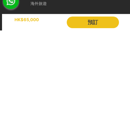
海外旅遊
Holimood
HK$65,000
預訂
活動策劃
成為合作夥伴
BLOG
Holimood Shop
中國内地小程序
中國好旅門網站
Booking Radar
網上預訂系統
預訂管理
營銷銷售
顧客管理
收費方案
客戶作品
其他幫助
全港碼頭地圖
服務條款