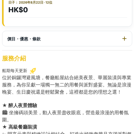
日子： 2026年8月22日 · 12位
HK$0
價目・優惠・條款
服務介紹
船期每天更新
位於銅鑼灣避風塘，餐廳船屋結合絕美夜景、華麗裝潢與專業
服務，為你呈獻一場獨一無二的用餐與派對盛宴。無論是浪漫
晚宴、生日慶祝還是輕鬆聚會，這裡都是您的理想之選！
★ 醉人夜景體驗
🏙️ 坐擁碼頭美景，動人夜景盡收眼底，營造最浪漫的用餐氛
圍。
★ 高級餐廳裝潢
✨ 閃亮元素與精緻設計相結合，打造出極致奢華且充滿派對氣