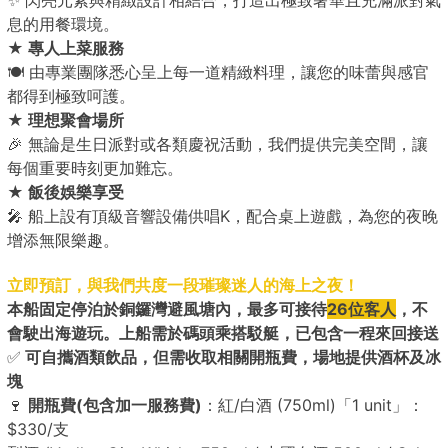
息的用餐環境。
★ 專人上菜服務
🍽️ 由專業團隊悉心呈上每一道精緻料理，讓您的味蕾與感官
都得到極致呵護。
★ 理想聚會場所
🎉 無論是生日派對或各類慶祝活動，我們提供完美空間，讓
每個重要時刻更加難忘。
★ 飯後娛樂享受
🎤 船上設有頂級音響設備供唱K，配合桌上遊戲，為您的夜晚
增添無限樂趣。
立即預訂，與我們共度一段璀璨迷人的海上之夜！
本船固定停泊於銅鑼灣避風塘內，最多可接待
26位客人
，不
會駛出海遊玩。上船需於碼頭乘搭駁艇，已包含一程來回接送
✅
可自攜酒類飲品，但需收取相關開瓶費，場地提供酒杯及冰
塊
🍷
開瓶費(包含加一服務費)
：紅/白酒 (750ml)「1 unit」：
$330/支