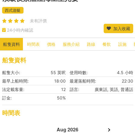
西式遊艇
未有評價
加入收藏
24小時內確認
船隻資料
時間表
價格
服務介紹
路線
餐飲
設施
船隻資料
船隻大小:
55 英呎
使用時數:
4.5 小時
最早上船時間:
18:00
最遲落船時間:
22:30
法定載客量:
12
語言:
廣東話, 英語, 普通話
訂金:
50%
時間表
Aug 2026