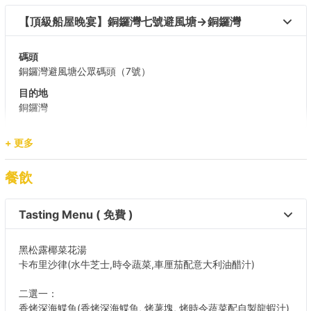
【頂級船屋晚宴】銅鑼灣七號避風塘→銅鑼灣 
碼頭
銅鑼灣避風塘公眾碼頭（7號）
目的地
銅鑼灣
+ 更多
餐飲
Tasting Menu ( 免費 )
⿊松露椰菜花湯
卡布⾥沙律(⽔⽜芝⼠,時令蔬菜,⾞厘茄配意⼤利油醋汁)
二選一：
⾹烤深海鰈⿂(⾹烤深海鰈⿂, 烤薯塊, 烤時令蔬菜配⾃製⿓蝦汁)