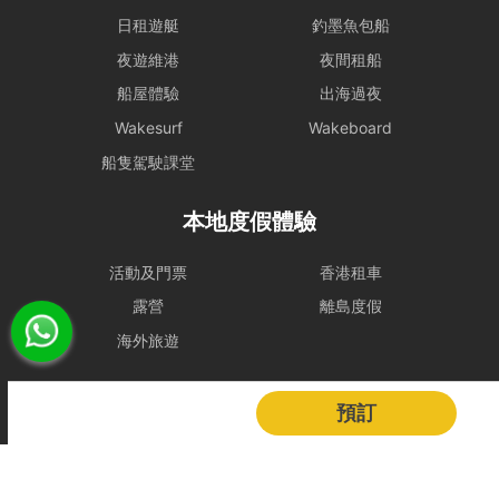
行程，一切都以安全為基礎。船東保留一切啟航與否以及決定路線行程
日租遊艇
釣墨魚包船
之權力。
夜遊維港
夜間租船
- 在下列情況下，船期將維持正常，恕不退款：
i) 如出航前懸掛一號風球或紅色暴雨警告;
船屋體驗
出海過夜
ii) 登船前懸掛一號風球或紅色暴雨警告，或 登船前兩小時由較高風球
Wakesurf
Wakeboard
改為1號風球，以及黑色暴雨警告信號改為紅色暴雨警告。
租賃人應與船東保持密切聯絡，以確定該天行程安排。
船隻駕駛課堂
- 若於登船前 2 小時，天文台仍懸掛 三號或以上風球、或發出 黑色暴
本地度假體驗
雨警告，處理方式如下：
租賃人可選擇免費改期，款項 100% 轉為Holimood Points。若租賃人
最終決定取消且不保留積分，我們將收取 10% 的行政手續費後退還現
活動及門票
香港租車
金。
露營
離島度假
- 如於租船期間內改掛三號或更高風球或黑色暴雨警告，依海事條例及
海外旅遊
安全起見，船東有權提早回航, 剩餘時間將不作補償。
- 如若預約需改期或取消，我們會盡力協助租賃人改期或取消餐飲訂
Holimood
預訂
單。
若於出發前 24 小時內才通知改期或取消，由於餐飲已準備或其他因
活動策劃
成為合作夥伴
素，我們只能將安排餐飲配送至租賃人指定地址，並視為該項服務已履
行完成。所有餐飲（含贈送及自費）於未來改期之船期將不包含任何餐
BLOG
Holimood Shop