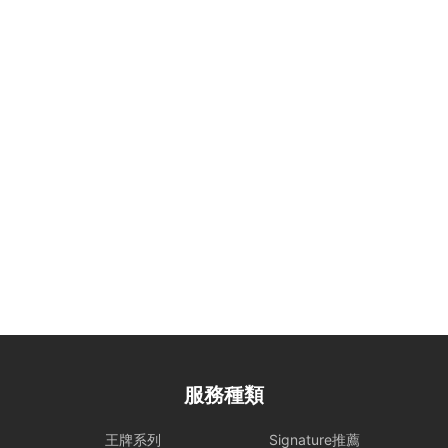
有需要，可替乘客尋求警方的幫助。
設施損壞與賠償責任： 租賃期間，如船上任何設備、器具、裝置或其
他財物遭到損壞或損毀、偷竊或被移走，租賃人須負擔相關之修理、修
復或重新購置費用。
合法行為保障： 所有行程均需符合當地法規。如遇違規行為或攜帶違
禁品，船東將優先配合執法以維護雙方聲譽，並保留即時調整行程之權
力。
租船期間，如有任何設備、器具、裝置或其他財物遭到損壞或損毀（正
常損耗除外）、偷竊或被移走，租賃人應向船東支付修理、修復或重新
購置有關物品之費用。
大型設備與煮食： 若租賃人計劃攜帶大型器材（如音響、烹飪等設
備）或需自行煮食，請預先獲得船東確認，以利船上電力與空間配置。
特殊情況處理： 為確保航行安全，若遇機件狀況或不可控因素需調整
行程，船東將以安全為首要考量進行調度。相關的行程變更或補償安
排，請參考 【服務條款全文】 之內容。
服務種類
惡劣天氣安排
- 如遇上惡劣天氣，船東會會視乎情況決定是否啟航或更改當日的路線
王牌系列
Signature推薦