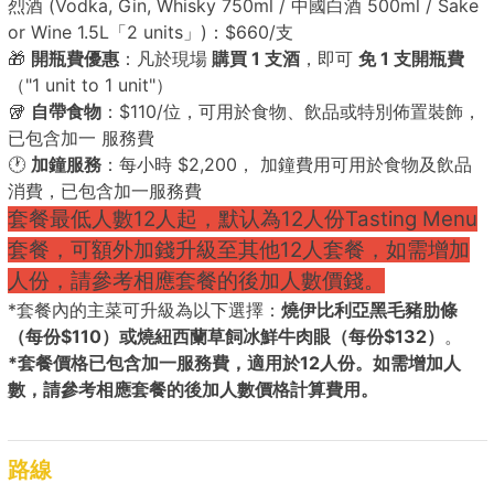
烈酒 (Vodka, Gin, Whisky 750ml / 中國白酒 500ml / Sake
or Wine 1.5L「2 units」)：$660/支
🎁
開瓶費優惠
：凡於現場
購買 1 支酒
，即可
免 1 支開瓶費
（"1 unit to 1 unit"）
🥡
自帶食物
：$110/位，可用於食物、飲品或特別佈置裝飾，
已包含加一 服務費
🕐
加鐘服務
：每小時 $2,200， 加鐘費用可用於食物及飲品
消費，已包含加一服務費
套餐最低人數12人起，默认為12人份Tasting Menu
套餐，可額外加錢升級至其他12人套餐，如需增加
人份，請參考相應套餐的後加人數價錢。
*套餐內的主菜可升級為以下選擇：
燒伊比利亞黑毛豬肋條
（每份$110）或燒紐西蘭草飼冰鮮牛肉眼（每份$132）
。
*套餐價格已包含加一服務費，適用於12人份。如需增加人
數，請參考相應套餐的後加人數價格計算費用。
路線