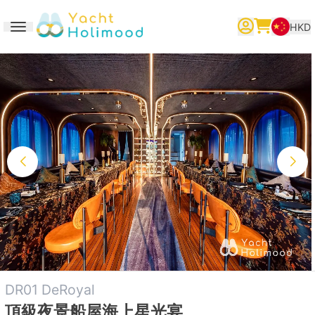
HKD
Toggle navigation
繁體中文
English
简体中文
DR01 DeRoyal
頂級夜景船屋海上星光宴