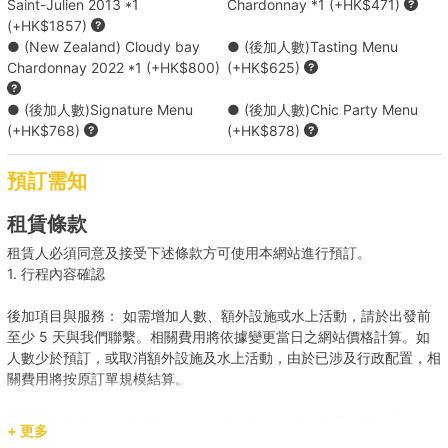
Saint-Julien 2013 *1
Chardonnay *1 (+HK$471)
(+HK$1857)
升級至Chic Party Menu ( HK$2090 )
● (New Zealand) Cloudy bay
● (後加人數)Tasting Menu
Chardonnay 2022 *1 (+HK$800)
(+HK$625)
升級至Galore Menu ( HK$4290 )
● (後加人數)Signature Menu
● (後加人數)Chic Party Menu
(+HK$768)
(+HK$878)
*餐單可能會因食材供應有所調整，船東保留對上述餐單進行調整的權
利。
預訂需知
Holimood為您代訂更多精選到會套餐 (需自行取貨), 按此查看
租賃條款
租賃人必須同意及接受下述條款方可使用本網站進行預訂。
1. 行程內容確認
後加項目與服務： 如需增加人數、額外設施或水上活動，請於出發前
至少 5 天與我們聯繫。相關費用將依據變更當日之網站價格計算。如
人數少於預訂，或取消額外設施及水上活動，由於已涉及行政配置，相
關費用將按原訂單規模結算。
載客人數與安全： 任何情況下，登船人數必須符合船隻法定之承載
+ 更多
量。若現場人數超出預訂，請即時聯繫我們補齊差額。