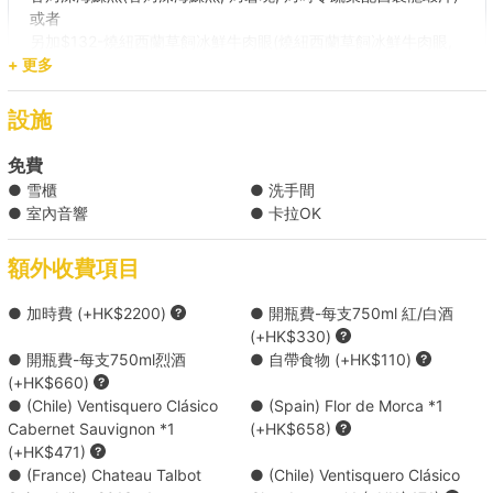
或者
另加$132-燒紐西蘭草飼冰鮮⽜⾁眼(燒紐西蘭草飼冰鮮⽜⾁眼,
+ 更多
烤薯塊, 烤時令蔬菜配燒⾁汁)
時令甜品
設施
包含：
免費
2支 Moet 香檳
● 雪櫃
● 洗手間
1支 紅酒或白酒
● 室內音響
● 卡拉OK
天使圈生日氣球佈置 1.8m 高 （大約110個氣球）
額外收費項目
(升級主菜)燒伊⽐利亞⿊⽑豬肋條 ( HK$110 每份 )
● 加時費 (+HK$2200)
● 開瓶費-每支750ml 紅/白酒
(+HK$330)
燒伊⽐利亞⿊⽑豬肋條, 烤薯塊, 烤時令蔬菜配紅酒燒⾁汁
● 開瓶費-每支750ml烈酒
● 自帶食物 (+HK$110)
(+HK$660)
● (Chile) Ventisquero Clásico
● (Spain) Flor de Morca *1
(升級主菜)燒紐西蘭草飼冰鮮⽜⾁眼 ( HK$132 每份 )
Cabernet Sauvignon *1
(+HK$658)
(+HK$471)
● (France) Chateau Talbot
● (Chile) Ventisquero Clásico
升級至Signature Menu ( HK$1320 )