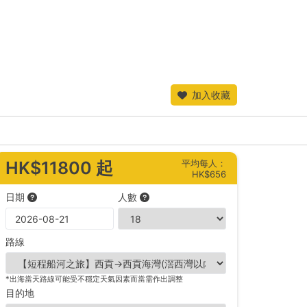
加入收藏
平均每人：
HK$11800 起
HK$656
日期
人數
路線
*出海當天路線可能受不穩定天氣因素而當需作出調整
目的地