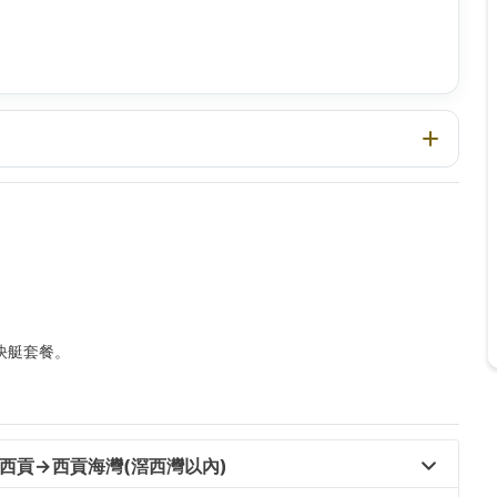
快艇套餐。
西貢→西貢海灣(滘西灣以內) 