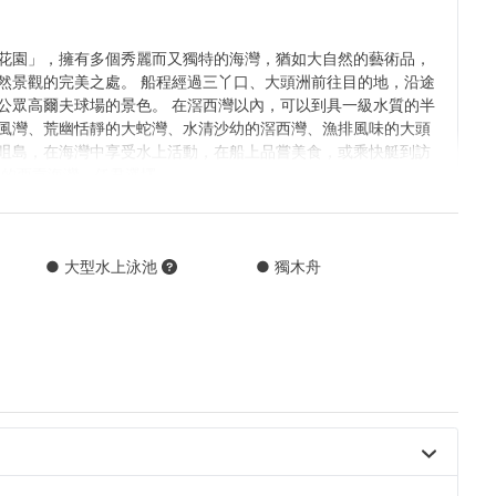
花園」，擁有多個秀麗而又獨特的海灣，猶如大自然的藝術品，
然景觀的完美之處。 船程經過三丫口、大頭洲前往目的地，沿途
公眾高爾夫球場的景色。 在滘西灣以內，可以到具一級水質的半
風灣、荒幽恬靜的大蛇灣、水清沙幼的滘西灣、漁排風味的大頭
咀島，在海灣中享受水上活動，在船上品嘗美食，或乘快艇到訪
美的西貢海灣，任君選擇。
4,5,6 號泊位/ 西貢新公眾碼頭 7,8,9,10 號泊位 （長碼頭）
● 大型水上泳池
● 獨木舟
灣/ 滘西灣 / 大頭洲/ 橋咀島
貢 → 甕缸灣 
 → 浪茄灣 +HK$2000 
貢 → 白臘 +HK$2000 