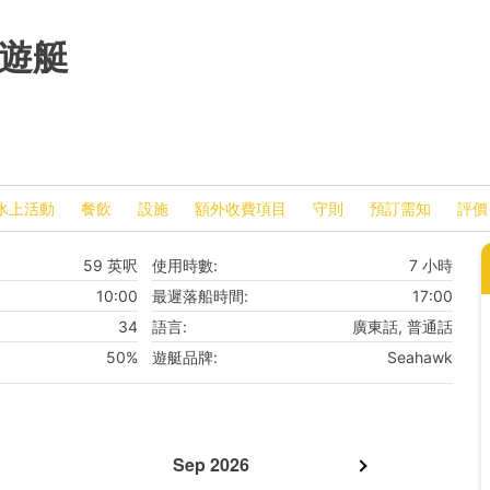
式遊艇
水上活動
餐飲
設施
額外收費項目
守則
預訂需知
評價
59 英呎
使用時數:
7 小時
10:00
最遲落船時間:
17:00
34
語言:
廣東話, 普通話
50%
遊艇品牌:
Seahawk
Sep 2026