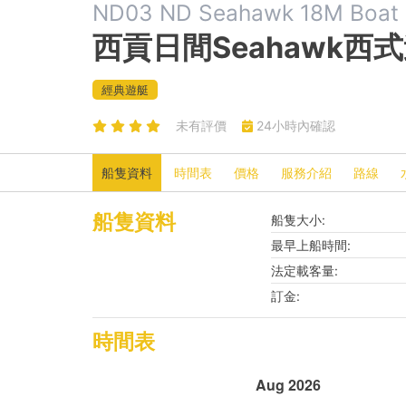
ND03 ND Seahawk 18M Boat
西貢日間Seahawk西
經典遊艇
未有評價
24小時內確認
船隻資料
時間表
價格
服務介紹
路線
船隻資料
船隻大小:
最早上船時間:
法定載客量:
訂金:
時間表
Aug 2026