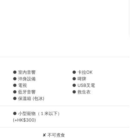
● 室內音響
● 卡拉OK
● 沖身設備
● 啤牌
$70 每人 )
● 電視
● USB叉電
● 藍牙音響
● 救生衣
● 保溫箱 (包冰)
K$140 每人 )
）
● 小型寵物（１米以下）
K$170 每人 )
(+HK$300)
應有所調整，船東保留對上述餐單進行調整的權利。
✘ 不可煮食