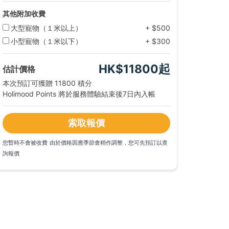
其他附加收費
大型寵物（１米以上）
+ $500
小型寵物（１米以下）
+ $300
HK$11800
起
估計價格
本次預訂可獲贈 11800 積分
Holimood Points 將於服務體驗結束後7日內入帳
索取報價
您暫時不會被收費
由於價格因應季節會稍作調整，您可先預訂以查
詢報價