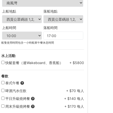
上船地點
落船地點
上船時間
落船時間
船隻使用時間包含一小時船東午餐休息時間
水上活動
快艇套餐（連Wakeboard、香蕉船）
+ $5800
餐飲
泰式午餐
啤酒汽水任飲
+ $70 每人
平日升級燒烤餐
+ $140 每人
周末升級燒烤餐
+ $170 每人