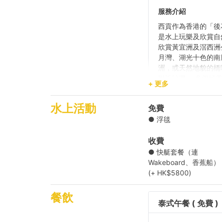
服務介紹
西貢作為香港的「後
是水上玩樂及欣賞自
欣賞黃宜洲及滘西洲
月灣、湖光十色的南
洲，或天然地貌的橋
附近沙灘。 多個極
+ 更多
碼頭
西貢公眾碼頭 1,2,3,
水上活動
免費
● 浮毯
目的地
南風灣/ 半月灣/ 大蛇
收費
● 快艇套餐（連
【水上活動之選】西
Wakeboard、香蕉船）
(+ HK$5800)
【美灘沙灘之旅】西貢
餐飲
泰式午餐 ( 免費 )
【方便船河之旅】西