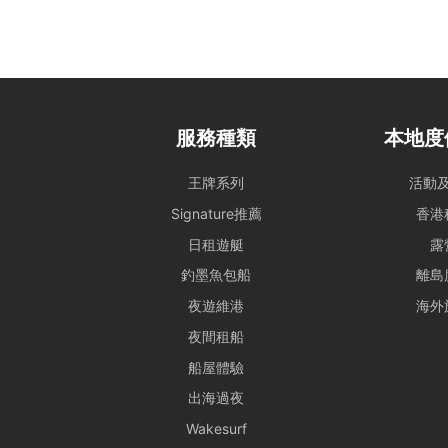
由船長落實。若行程因
條款全文】；如有額外
3. 航行安全與守則
安全行為指引： 乘客
服務種類
本地度
乘客根據需求自行安排
王牌系列
活動
環境與財物維護： 為
自行妥善保管，Holi
Signature推薦
香港
設施損壞與賠償責任：
日租遊艇
露
毀、偷竊或被移走，租
釣墨魚包船
離島
合法行為保障： 所有
夜遊維港
海外
合執法以維護雙方聲譽
租船期間，如有任何設
夜間租船
或被移走，租賃人應向
船屋體驗
大型設備與煮食： 若
出海過夜
預先獲得船東確認，以
Wakesurf