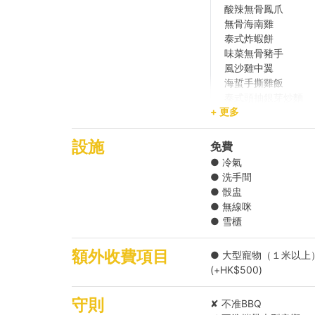
酸辣無骨鳳爪
無骨海南雞
泰式炸蝦餅
味菜無骨豬手
風沙雞中翼
海蜇手撕雞飯
泰式頭抽銀芽炒麵
+ 更多
泰式炒雜菜
斑蘭葉椰汁糕
雪芳蛋糕
設施
免費
● 冷氣
● 洗手間
啤酒汽水任飲 ( HK
● 骰盅
● 無線咪
● 雪櫃
平日升級燒烤餐 ( H
額外收費項目
● 大型寵物（１米以上
周末升級燒烤餐 ( H
(+HK$500)
*餐單可能會因食材供
守則
✘ 不准BBQ