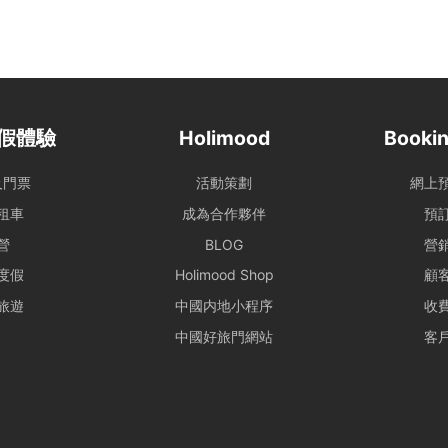
環境因素調整（如延遲出發或提前靠岸），相關細則請參閱 【服務
路線產生的費用，請於當日向船東繳付。
需自行負責自身及同行者之安全。參與水上活動存在自然風險，建議
假體驗
Holimood
Bookin
額外個人保險。
及門票
活動策劃
網上
了您的個人安全，請避免從船隻上層跳水或於夜間游泳。個人財物請
mood及船東將不予負責，如有需要，可替乘客尋求警方的幫助。
租車
成為合作夥伴
預
 租賃期間，如船上任何設備、器具、裝置或其他財物遭到損壞或損
營
BLOG
營
賃人須負擔相關之修理、修復或重新購置費用。
度假
Holimood Shop
顧
行程均需符合當地法規。如遇違規行為或攜帶違禁品，船東將優先配
旅遊
中國内地小程序
收
，並保留即時調整行程之權力。
備、器具、裝置或其他財物遭到損壞或損毀（正常損耗除外）、偷竊
中國好旅門網站
客
船東支付修理、修復或重新購置有關物品之費用。
租賃人計劃攜帶大型器材（如音響、烹飪等設備）或需自行煮食，請
利船上電力與空間配置。