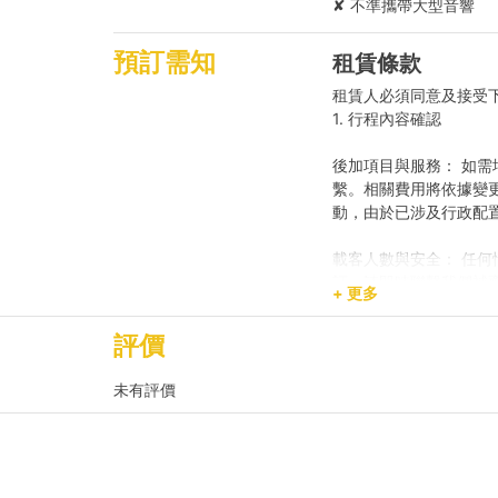
✘ 不準攜帶大型音響
Holimood為您代訂更
預訂需知
租賃條款
租賃人必須同意及接受
1. 行程內容確認
後加項目與服務： 如需
繫。相關費用將依據變
動，由於已涉及行政配
載客人數與安全： 任
訂，請即時聯繫我們補
+ 更多
預訂用途與報價： 網
評價
動，請預先聯繫我們獲
未有評價
2. 登船與行程保障
時程保留： 租賃人如於原
席，則視為放棄該次航
航行與路線安排： 為