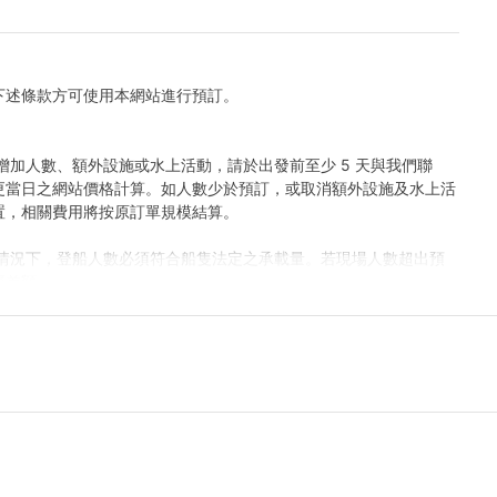
多精選到會套餐 (需自行取貨), 按此查看
下述條款方可使用本網站進行預訂。
增加人數、額外設施或水上活動，請於出發前至少 5 天與我們聯
更當日之網站價格計算。如人數少於預訂，或取消額外設施及水上活
置，相關費用將按原訂單規模結算。
何情況下，登船人數必須符合船隻法定之承載量。若現場人數超出預
齊差額。
站顯示之價格主要適用於康樂用途。若涉及商業推廣、婚嫁或特殊活
取專屬報價，以確保提供相應的支援與服務。
定上船時間後兩小時(遊艇) / 十五分鐘 (快艇及其餘服務) 仍然缺
行權利。
保障航行安全，最終路線及行程時長將視當日天氣、交通及海面狀況