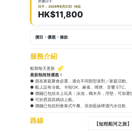
所選日子
日子： 2026年8月21日 · 18位
HK$11,800
價目・優惠・條款
服務介紹
船期每天更新
最新熱辣辣優惠！
● 朋友家庭聚會必選，適合不同類型派對／家庭活動。
● 船上設有冷氣、卡啦OK、麻雀、啤牌、音響 ETC。
● 價錢已包括水上玩具：泳池，獨木舟，浮墊，可加選
● 可於西貢區碼頭上船。
● 價錢已包括到會泰式午餐、添加藍妹啤酒汽水任飲
路線
【短程船河之旅】