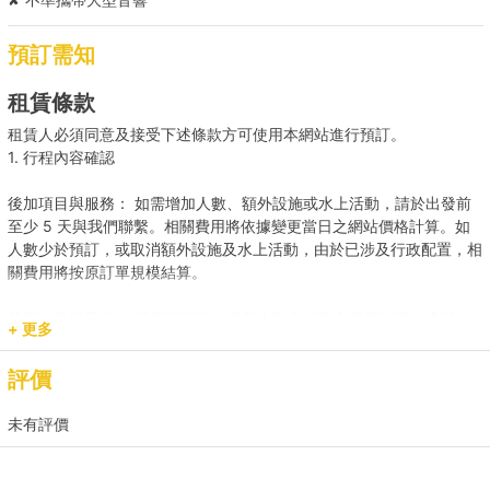
預訂需知
租賃條款
租賃人必須同意及接受下述條款方可使用本網站進行預訂。
1. 行程內容確認
後加項目與服務： 如需增加人數、額外設施或水上活動，請於出發前
至少 5 天與我們聯繫。相關費用將依據變更當日之網站價格計算。如
人數少於預訂，或取消額外設施及水上活動，由於已涉及行政配置，相
關費用將按原訂單規模結算。
載客人數與安全： 任何情況下，登船人數必須符合船隻法定之承載
+ 更多
量。若現場人數超出預訂，請即時聯繫我們補齊差額。
評價
預訂用途與報價： 網站顯示之價格主要適用於康樂用途。若涉及商業
推廣、婚嫁或特殊活動，請預先聯繫我們獲取專屬報價，以確保提供相
未有評價
應的支援與服務。
2. 登船與行程保障