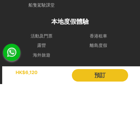
租賃人應與船東保持密切聯絡，以確定該天行程安排。
船隻駕駛課堂
- 若於登船前 2 小時，天文台仍懸掛 三號或以上風球、或發出 黑色暴
本地度假體驗
雨警告，處理方式如下：
租賃人可選擇免費改期，款項 100% 轉為Holimood Points。若租賃人
最終決定取消且不保留積分，我們將收取 10% 的行政手續費後退還現
活動及門票
香港租車
金。
露營
離島度假
- 如於租船期間內改掛三號或更高風球或黑色暴雨警告，依海事條例及
海外旅遊
安全起見，船東有權提早回航, 剩餘時間將不作補償。
- 如若預約需改期或取消，我們會盡力協助租賃人改期或取消餐飲訂
Holimood
HK$6,120
預訂
單。
若於出發前 24 小時內才通知改期或取消，由於餐飲已準備或其他因
活動策劃
成為合作夥伴
素，我們只能將安排餐飲配送至租賃人指定地址，並視為該項服務已履
行完成。所有餐飲（含贈送及自費）於未來改期之船期將不包含任何餐
BLOG
Holimood Shop
飲安排，租賃人須重新按網站市價付費訂購。
中國内地小程序
中國好旅門網站
取消政策
更改預訂日期
Booking Radar
距離上船日期最少30日前更改，租賃人須繳付訂單總金額之10%行政
費;
網上預訂系統
預訂管理
距離上船日期最少14日前更改，租賃人須繳付訂單總金額之20%行政