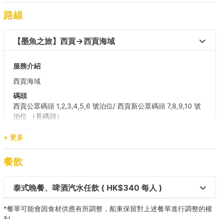
路線
【墨魚之旅】西貢→西貢海域 
服務介紹
西貢海域
碼頭
西貢公眾碼頭 1,2,3,4,5,6 號泊位/ 西貢新公眾碼頭 7,8,9,10 號
泊位 （長碼頭）
目的地
+ 更多
西貢海域
餐飲
泰式晚餐、啤酒汽水任飲 ( HK$340 每人 )
*餐單可能會因食材供應有所調整，船東保留對上述餐單進行調整的權
利。