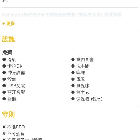
Holimood為您代訂更多精選到會套餐 (需自行取貨), 按此查看
+ 更多
設施
免費
● 冷氣
● 室內音響
● 卡拉OK
● 洗手間
● 沖身設備
● 啤牌
● 骰盅
● 電視
● USB叉電
● 無線咪
● 藍牙音響
● 救生衣
● 雪櫃
● 保溫箱 (包冰)
守則
✘ 不准BBQ
✘ 不可煮食
✘ 不準攜帶大型音響