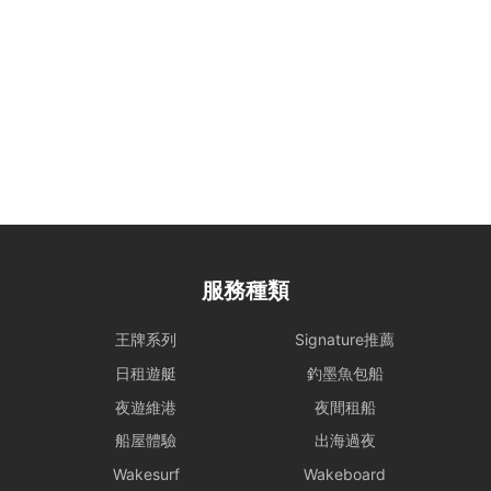
禁品，船東將優先配合執法以維護雙方聲譽，並保留即時調整行程之權
力。
租船期間，如有任何設備、器具、裝置或其他財物遭到損壞或損毀（正
常損耗除外）、偷竊或被移走，租賃人應向船東支付修理、修復或重新
購置有關物品之費用。
大型設備與煮食： 若租賃人計劃攜帶大型器材（如音響、烹飪等設
備）或需自行煮食，請預先獲得船東確認，以利船上電力與空間配置。
特殊情況處理： 為確保航行安全，若遇機件狀況或不可控因素需調整
行程，船東將以安全為首要考量進行調度。相關的行程變更或補償安
排，請參考 【服務條款全文】 之內容。
服務種類
惡劣天氣安排
- 如遇上惡劣天氣，船東會會視乎情況決定是否啟航或更改當日的路線
王牌系列
Signature推薦
行程，一切都以安全為基礎。船東保留一切啟航與否以及決定路線行程
日租遊艇
釣墨魚包船
之權力。
夜遊維港
夜間租船
- 在下列情況下，船期將維持正常，恕不退款：
i) 如出航前懸掛一號風球或紅色暴雨警告;
船屋體驗
出海過夜
ii) 登船前懸掛一號風球或紅色暴雨警告，或 登船前兩小時由較高風球
Wakesurf
Wakeboard
改為1號風球，以及黑色暴雨警告信號改為紅色暴雨警告。