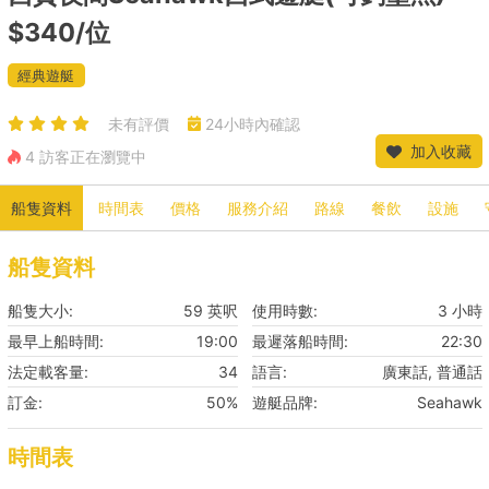
$340/位
經典遊艇
未有評價
24小時內確認
加入收藏
4 訪客正在瀏覽中
船隻資料
時間表
價格
服務介紹
路線
餐飲
設施
船隻資料
船隻大小:
59 英呎
使用時數:
3 小時
最早上船時間:
19:00
最遲落船時間:
22:30
法定載客量:
34
語言:
廣東話, 普通話
訂金:
50%
遊艇品牌:
Seahawk
時間表