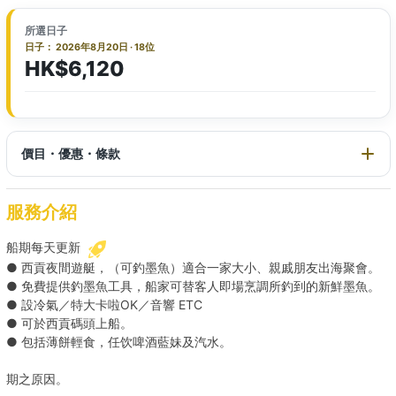
所選日子
日子： 2026年8月20日 · 18位
HK$6,120
價目・優惠・條款
服務介紹
船期每天更新
● 西貢夜間遊艇，（可釣墨魚）適合一家大小、親戚朋友出海聚會。
● 免費提供釣墨魚工具，船家可替客人即場烹調所釣到的新鮮墨魚。
● 設冷氣／特大卡啦OK／音響 ETC
● 可於西貢碼頭上船。
● 包括薄餅輕食，任饮啤酒藍妹及汽水。
期之原因。