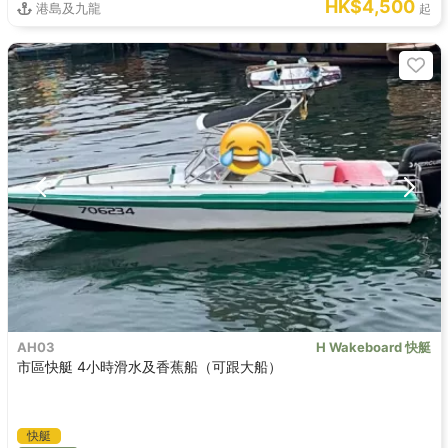
HK$4,500
港島及九龍
起
AH03
H Wakeboard 快艇
市區快艇 4小時滑水及香蕉船（可跟大船）
快艇