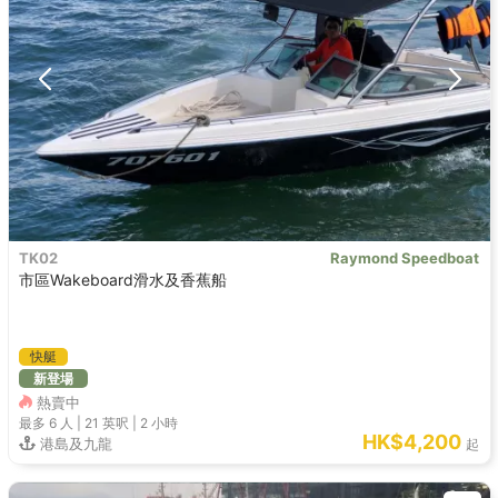
TK02
Raymond Speedboat
市區Wakeboard滑水及香蕉船
快艇
新登場
熱賣中
最多 6
人 |
21 英呎
|
2 小時
HK$4,200
港島及九龍
起