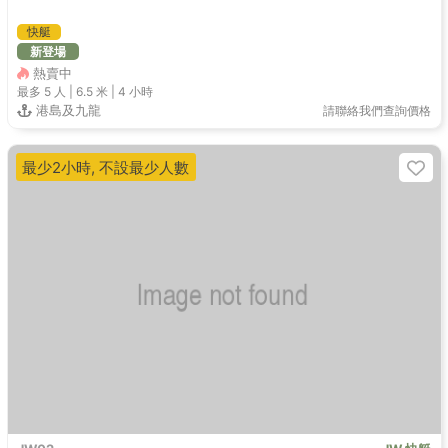
快艇
新登場
熱賣中
最多 5
人 |
6.5 米
|
4 小時
港島及九龍
請聯絡我們查詢價格
最少2小時, 不設最少人數