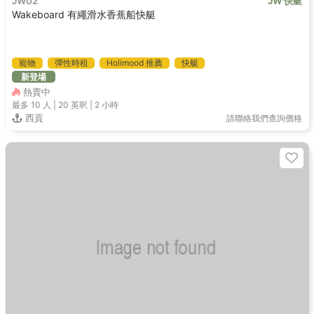
JW02
JW 快艇
Wakeboard 有繩滑水香蕉船快艇
寵物
彈性時租
Holimood 推薦
快艇
新登場
熱賣中
最多 10
人 |
20 英呎
|
2 小時
西貢
請聯絡我們查詢價格