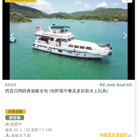
KK03
KK Junk Boat 65
西貢日間經典遊艇全包 (包即製午餐及多款新水上玩具)
經典遊艇
新登場
熱賣中
最多 40
人 |
65 英呎
|
7 小時
HK$9,600
港島及九龍
起