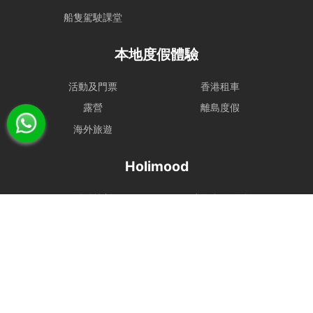
船隻駕駛課堂
本地度假體驗
活動及門票
香港租車
露營
離島度假
海外旅遊
Holimood
活動策劃
成為合作夥伴
BLOG
Holimood Shop
中國内地小程序
中國好旅門網站
Booking Radar
網上預訂系統
預訂管理