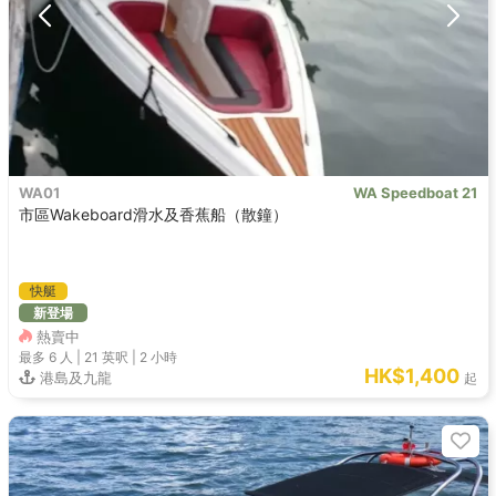
WA01
WA Speedboat 21
市區Wakeboard滑水及香蕉船（散鐘）
快艇
新登場
熱賣中
最多 6
人 |
21 英呎
|
2 小時
HK$1,400
港島及九龍
起