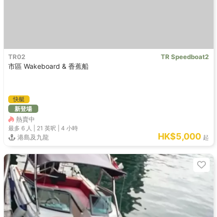
TR02
TR Speedboat2
市區 Wakeboard & 香蕉船
快艇
新登場
熱賣中
最多 6
人 |
21 英呎
|
4 小時
HK$5,000
港島及九龍
起