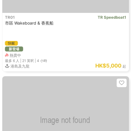
TR01
TR Speedboat1
市區 Wakeboard & 香蕉船
快艇
新登場
熱賣中
最多 6
人 |
21 英呎
|
4 小時
HK$5,000
港島及九龍
起