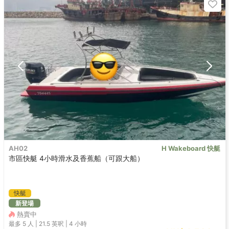
AH02
H Wakeboard 快艇
市區快艇 4小時滑水及香蕉船（可跟大船）
快艇
新登場
熱賣中
最多 5
人 |
21.5 英呎
|
4 小時