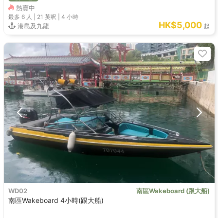
熱賣中
最多 6
人 |
21 英呎
|
4 小時
HK$5,000
港島及九龍
起
WD02
南區Wakeboard (跟大船)
南區Wakeboard 4小時(跟大船)