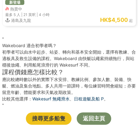
新登場
熱賣中
最多 5
人 |
21 英呎
|
4 小時
HK$4,500
港島及九龍
起
"
Wakeboard 適合初學者嗎？
初學者可以由水中起步、站姿、轉向和基本安全開始，選擇有教練、合
適板具及救生設備的課程。Wakeboard 由快艇以繩索持續拖行，與站
穩後放繩、利用船尾浪滑行的 Wakesurf 不同。
課程價錢應怎樣比較？
應比較總時數以外的實際下水安排、教練比例、參加人數、裝備、快
艇、燃油及集合地點。多人共用一節課時，每位練習時間會縮短；亦要
留意年齡、體能要求和天氣改期政策。
比較其他選擇：
Wakesurf 無繩滑水
、
日租遊艇及船 P
。
"
搜尋更多船隻
返回主頁