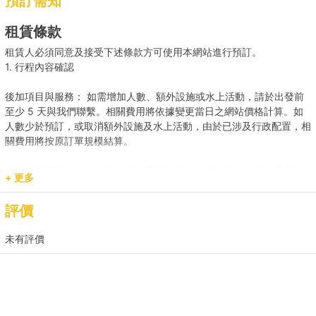
預訂需知
【滑水之旅】南區 → 深水灣/淺水灣 
租賃條款
【滑水之旅】南區 → 深水灣 +HK$300 
租賃人必須同意及接受下述條款方可使用本網站進行預訂。
1. 行程內容確認
【離島遊】維港 → 南丫島/長洲  +HK$500 
後加項目與服務： 如需增加人數、額外設施或水上活動，請於出發前
至少 5 天與我們聯繫。相關費用將依據變更當日之網站價格計算。如
【港島滑水之旅】維港 → 大浪灣 +HK$500 
人數少於預訂，或取消額外設施及水上活動，由於已涉及行政配置，相
關費用將按原訂單規模結算。
載客人數與安全： 任何情況下，登船人數必須符合船隻法定之承載
+ 更多
量。若現場人數超出預訂，請即時聯繫我們補齊差額。
評價
預訂用途與報價： 網站顯示之價格主要適用於康樂用途。若涉及商業
推廣、婚嫁或特殊活動，請預先聯繫我們獲取專屬報價，以確保提供相
未有評價
應的支援與服務。
2. 登船與行程保障
時程保留： 租賃人如於原定上船時間後兩小時(遊艇) / 十五分鐘 (快艇