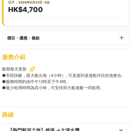
日子： 2026年8月23日 · 5位
HK$4,700
價目・優惠・條款
服務介紹
船期每天更新
●市區快艇，跟大船出海（4小時）, 可直接到達遊船河目的地會合。
●服務時間約由中午12時至下午4時。
●最少租用時間為四小時，可安排與大船遊艇一同租用。
路線
【熱門船河之旅】維港 →大清水灣  