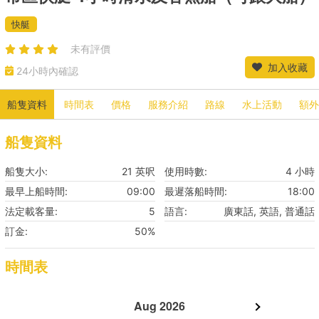
快艇
未有評價
加入收藏
24小時內確認
船隻資料
時間表
價格
服務介紹
路線
水上活動
額外
船隻資料
船隻大小:
21 英呎
使用時數:
4 小時
最早上船時間:
09:00
最遲落船時間:
18:00
法定載客量:
5
語言:
廣東話, 英語, 普通話
訂金:
50%
時間表
Aug 2026