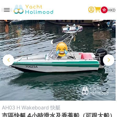
HKD
Toggle navigation
繁體中文
English
简体中文
AH03 H Wakeboard 快艇
市區快艇 4小時滑水及香蕉船（可跟大船）