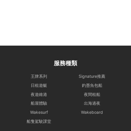
常損耗除外）、偷竊或被移走，租賃人應向船東支付修理、修復或重新
購置有關物品之費用。
大型設備與煮食： 若租賃人計劃攜帶大型器材（如音響、烹飪等設
備）或需自行煮食，請預先獲得船東確認，以利船上電力與空間配置。
特殊情況處理： 為確保航行安全，若遇機件狀況或不可控因素需調整
行程，船東將以安全為首要考量進行調度。相關的行程變更或補償安
排，請參考 【服務條款全文】 之內容。
服務種類
惡劣天氣安排
- 如遇上惡劣天氣，船東會會視乎情況決定是否啟航或更改當日的路線
王牌系列
Signature推薦
行程，一切都以安全為基礎。船東保留一切啟航與否以及決定路線行程
日租遊艇
釣墨魚包船
之權力。
夜遊維港
夜間租船
- 在下列情況下，船期將維持正常，恕不退款：
i) 如出航前懸掛一號風球或紅色暴雨警告;
船屋體驗
出海過夜
ii) 登船前懸掛一號風球或紅色暴雨警告，或 登船前兩小時由較高風球
Wakesurf
Wakeboard
改為1號風球，以及黑色暴雨警告信號改為紅色暴雨警告。
租賃人應與船東保持密切聯絡，以確定該天行程安排。
船隻駕駛課堂