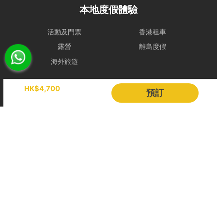
- 若於登船前 2 小時，天文台仍懸掛 三號或以上風球、或發出 黑色暴
本地度假體驗
雨警告，處理方式如下：
租賃人可選擇免費改期，款項 100% 轉為Holimood Points。若租賃人
最終決定取消且不保留積分，我們將收取 10% 的行政手續費後退還現
活動及門票
香港租車
金。
露營
離島度假
- 如於租船期間內改掛三號或更高風球或黑色暴雨警告，依海事條例及
海外旅遊
安全起見，船東有權提早回航, 剩餘時間將不作補償。
- 如若預約需改期或取消，我們會盡力協助租賃人改期或取消餐飲訂
Holimood
HK$4,700
預訂
單。
若於出發前 24 小時內才通知改期或取消，由於餐飲已準備或其他因
活動策劃
成為合作夥伴
素，我們只能將安排餐飲配送至租賃人指定地址，並視為該項服務已履
行完成。所有餐飲（含贈送及自費）於未來改期之船期將不包含任何餐
BLOG
Holimood Shop
飲安排，租賃人須重新按網站市價付費訂購。
中國内地小程序
中國好旅門網站
取消政策
更改預訂日期
Booking Radar
距離上船日期最少30日前更改，租賃人須繳付訂單總金額之10%行政
費;
網上預訂系統
預訂管理
距離上船日期最少14日前更改，租賃人須繳付訂單總金額之20%行政
費;
營銷銷售
顧客管理
距離上船日期最少7日前更改，租賃人須繳付訂單總金額之50%行政費;
收費方案
客戶作品