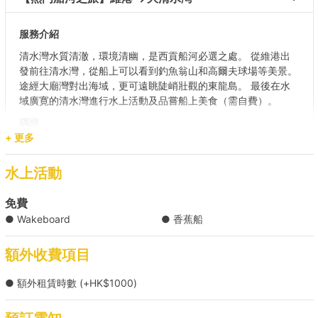
服務介紹
清水灣水質清澈，環境清幽，是西貢船河必選之處。 從維港出
發前往清水灣，從船上可以看到釣魚翁山和高爾夫球場等美景。
途經大廟灣對出海域，更可遠眺陡峭壯觀的東龍島。 最後在水
域廣寛的清水灣進行水上活動及品嘗船上美食（需自費）。
碼頭
(尖沙咀)九龍公眾碼頭 (2,3,4 號梯台) / 中環 (10號碼頭)/ 中環
+ 更多
(9號碼頭)/ 銅鑼灣避風塘公眾碼頭（7號）/ 觀塘公眾碼頭/ 筲箕
灣避風塘1號梯台
水上活動
目的地
免費
大清水灣
● Wakeboard
● 香蕉船
【水上活動之選】維港 → 南區海灣 
額外收費項目
● 額外租賃時數 (+HK$1000)
【滑水之旅】維港 → 大廟灣/將軍澳 