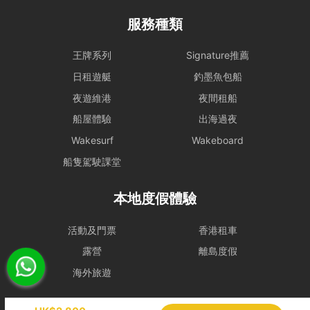
排，請參考 【服務條款全文】 之內容。
服務種類
惡劣天氣安排
- 如遇上惡劣天氣，船東會會視乎情況決定是否啟航或更改當日的路線
王牌系列
Signature推薦
行程，一切都以安全為基礎。船東保留一切啟航與否以及決定路線行程
日租遊艇
釣墨魚包船
之權力。
夜遊維港
夜間租船
- 在下列情況下，船期將維持正常，恕不退款：
i) 如出航前懸掛一號風球或紅色暴雨警告;
船屋體驗
出海過夜
ii) 登船前懸掛一號風球或紅色暴雨警告，或 登船前兩小時由較高風球
Wakesurf
Wakeboard
改為1號風球，以及黑色暴雨警告信號改為紅色暴雨警告。
租賃人應與船東保持密切聯絡，以確定該天行程安排。
船隻駕駛課堂
- 若於登船前 2 小時，天文台仍懸掛 三號或以上風球、或發出 黑色暴
本地度假體驗
雨警告，處理方式如下：
租賃人可選擇免費改期，款項 100% 轉為Holimood Points。若租賃人
最終決定取消且不保留積分，我們將收取 10% 的行政手續費後退還現
活動及門票
香港租車
金。
露營
離島度假
- 如於租船期間內改掛三號或更高風球或黑色暴雨警告，依海事條例及
海外旅遊
安全起見，船東有權提早回航, 剩餘時間將不作補償。
- 如若預約需改期或取消，我們會盡力協助租賃人改期或取消餐飲訂
Holimood