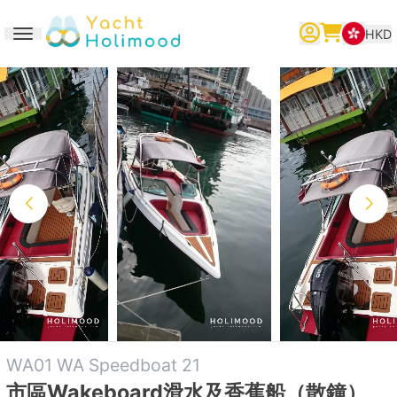
HKD
Toggle navigation
繁體中文
English
简体中文
WA01 WA Speedboat 21
市區Wakeboard滑水及香蕉船（散鐘）