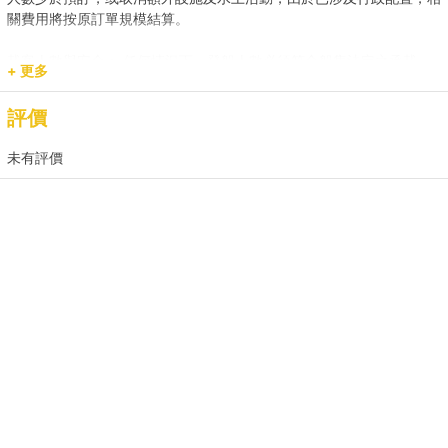
關費用將按原訂單規模結算。
載客人數與安全： 任何情況下，登船人數必須符合船隻法定之承載
+ 更多
量。若現場人數超出預訂，請即時聯繫我們補齊差額。
評價
預訂用途與報價： 網站顯示之價格主要適用於康樂用途。若涉及商業
推廣、婚嫁或特殊活動，請預先聯繫我們獲取專屬報價，以確保提供相
未有評價
應的支援與服務。
2. 登船與行程保障
時程保留： 租賃人如於原定上船時間後兩小時(遊艇) / 十五分鐘 (快艇
及其餘服務) 仍然缺席，則視為放棄該次航行權利。
航行與路線安排： 為保障航行安全，最終路線及行程時長將視當日天
氣、交通及海面狀況由船長落實。若行程因環境因素調整（如延遲出發
或提前靠岸），相關細則請參閱 【服務條款全文】；如有額外路線產
生的費用，請於當日向船東繳付。
3. 航行安全與守則
安全行為指引： 乘客需自行負責自身及同行者之安全。參與水上活動