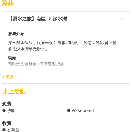
路線
【滑水之旅】南區 → 深水灣 
服務介紹
深水灣水位深，很適合玩沖浪板和風帆。 於南區逸港居上船，
前往深水灣享受滑水。
碼頭
鴨脷洲五號梯台 (海傍道迴旋處)
目的地
+ 更多
深水灣
水上活動
【港島滑水之旅】維港 → 大浪灣 
免費
● 快艇
● Wakeboard
【滑水之旅】維港 → 大廟灣/將軍澳 
收費
● 香蕉船