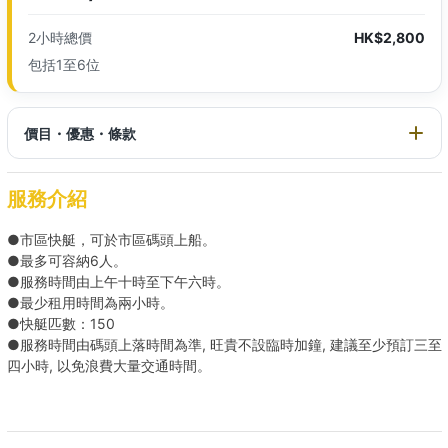
2小時總價
HK$2,800
包括1至6位
價目・優惠・條款
服務介紹
●市區快艇，可於市區碼頭上船。
●最多可容納6人。
●服務時間由上午十時至下午六時。
●最少租用時間為兩小時。
●快艇匹數：150
●服務時間由碼頭上落時間為準, 旺貴不設臨時加鐘, 建議至少預訂三至
四小時, 以免浪費大量交通時間。