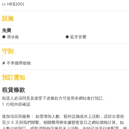
(+ HK$200)
設施
免費
● 滑水板
● 藍牙音響
守則
✘ 不準攜帶寵物
預訂需知
租賃條款
租賃人必須同意及接受下述條款方可使用本網站進行預訂。
1. 行程內容確認
後加項目與服務： 如需增加人數、額外設施或水上活動，請於出發前
至少 5 天與我們聯繫。相關費用將依據變更當日之網站價格計算。如
人數少於預訂，或取消額外設施及水上活動，由於已涉及行政配置，相