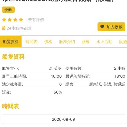
快艇
未有評價
加入收藏
24小時內確認
船隻資料
時間表
價格
服務介紹
路線
水上活動
設施
船隻資料
船隻大小:
21 英呎
使用時數:
2 小時
最早上船時間:
10:00
最遲落船時間:
18:00
法定載客量:
6
語言:
廣東話, 英語, 普通話
訂金:
50%
時間表