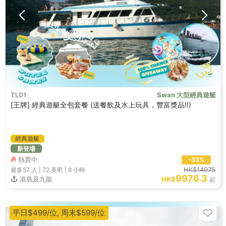
TL01
Swan 大型經典遊艇
[王牌] 經典遊艇全包套餐 (送餐飲及水上玩具，豐富獎品!!)
經典遊艇
新登場
熱賣中
-33%
HK$14975
最多57
人 |
72 英呎
|
8 小時
9976.3
港島及九龍
HK$
起
平日$499/位, 周末$599/位