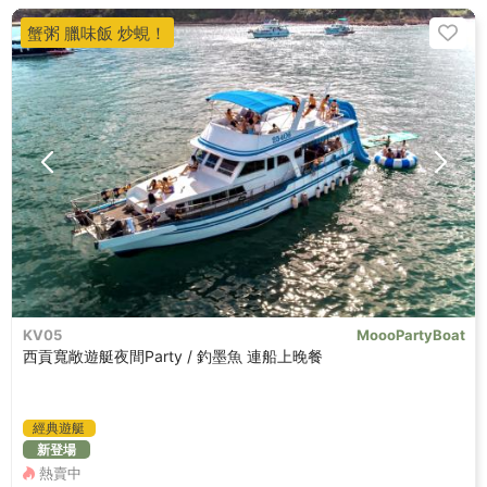
蟹粥 臘味飯 炒蜆！
KV05
MoooPartyBoat
西貢寬敞遊艇夜間Party / 釣墨魚 連船上晚餐
經典遊艇
新登場
熱賣中