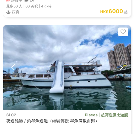
熱賣中
24
最多50
人 |
60 英呎
|
4 小時
6000
西貢
HK$
起
SL02
Pisces | 超高性價比遊艇
夜遊維港 / 釣墨魚遊艇（經驗傳授 墨魚滿載而歸）