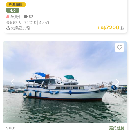
經典遊艇
4.6
熱賣中
52
最多57
人 |
72 英呎
|
4 小時
7200
港島及九龍
HK$
起
SU01
羅氏遊艇