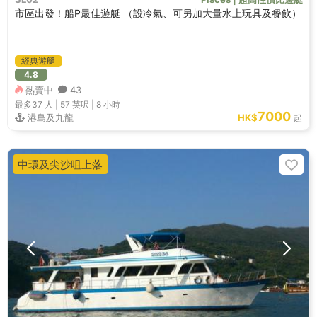
市區出發！船P最佳遊艇 （設冷氣、可另加大量水上玩具及餐飲）
經典遊艇
4.8
熱賣中
43
最多37
人 |
57 英呎
|
8 小時
7000
港島及九龍
HK$
起
中環及尖沙咀上落