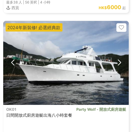
最多38
人 |
56 英呎
|
4 小時
6000
西貢
HK$
起
2024年新裝修! 必選經典款
OK01
Party Wolf - 開放式廚房遊艇
日間開放式廚房遊艇出海八小時套餐