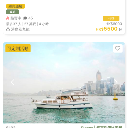
經典遊艇
4.8
熱賣中
45
-8%
HK$6000
最多37
人 |
57 英呎
|
4 小時
5500
港島及九龍
HK$
起
可定制活動
SL02
Pisces | 超高性價比遊艇