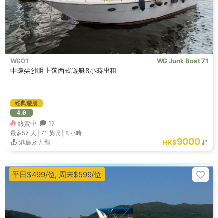
WG01
WG Junk Boat 71
中環尖沙咀上落西式遊艇8小時出租
經典遊艇
4.6
熱賣中
17
最多57
人 |
71 英呎
|
8 小時
9000
港島及九龍
HK$
起
平日$499/位, 周末$599/位