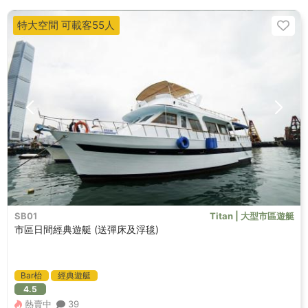
特大空間 可載客55人
SB01
Titan | 大型市區遊艇
市區日間經典遊艇 (送彈床及浮毯)
Bar枱
經典遊艇
4.5
熱賣中
39