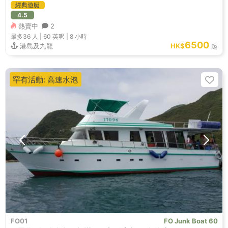
經典遊艇
4.5
熱賣中
2
最多36
人 |
60 英呎
|
8 小時
6500
港島及九龍
HK$
起
罕有活動: 高速水泡
FO01
FO Junk Boat 60