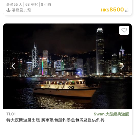
最多55
人 |
63 英呎
|
8 小時
8500
港島及九龍
HK$
起
TL01
Swan 大型經典遊艇
特大夜間遊艇出租 將軍澳包船釣墨魚包煮及提供釣具