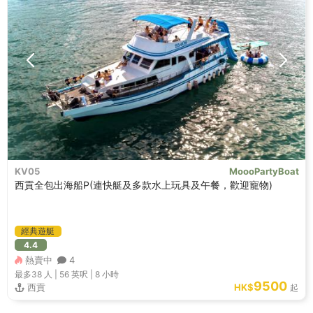
KV05
MoooPartyBoat
西貢全包出海船P(連快艇及多款水上玩具及午餐，歡迎寵物)
經典遊艇
4.4
熱賣中
4
最多38
人 |
56 英呎
|
8 小時
9500
西貢
HK$
起