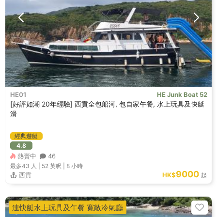
HE01
HE Junk Boat 52
[好評如潮 20年經驗] 西貢全包船河, 包自家午餐, 水上玩具及快艇
滑
經典遊艇
4.8
熱賣中
46
最多43
人 |
52 英呎
|
8 小時
9000
西貢
HK$
起
連快艇水上玩具及午餐 寛敞冷氣廳