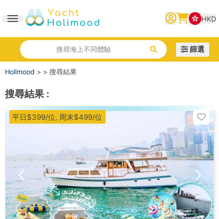
HKD
Toggle navigation
繁體中文
English
简体中文
篩選
搜尋海上不同體驗
Holimood
>
>
搜尋結果
搜尋結果
:
平日$399/位, 周末$499/位