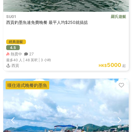
SU01
羅氏遊艇
西貢釣墨魚連免費晚餐 最平人均$250就搞掂
經典遊艇
4.5
熱賣中
27
最多40
人 |
48 英呎
|
3 小時
5000
西貢
HK$
起
嘆住港式晚餐釣墨魚