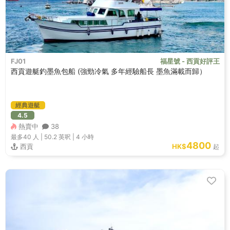
FJ01
福星號 - 西貢好評王
西貢遊艇釣墨魚包船 (強勁冷氣 多年經驗船長 墨魚滿載而歸）
經典遊艇
4.5
熱賣中
38
最多40
人 |
50.2 英呎
|
4 小時
4800
西貢
HK$
起