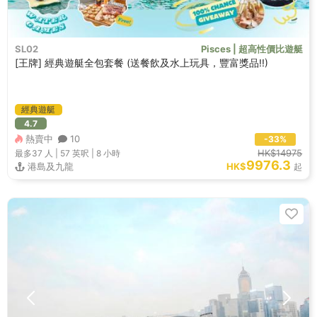
SL02
Pisces | 超高性價比遊艇
[王牌] 經典遊艇全包套餐 (送餐飲及水上玩具，豐富獎品!!)
經典遊艇
4.7
熱賣中
10
-33%
HK$14975
最多37
人 |
57 英呎
|
8 小時
9976.3
港島及九龍
HK$
起