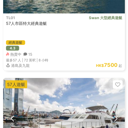
TL01
Swan 大型經典遊艇
57人市區特大經典遊艇
經典遊艇
4.3
熱賣中
15
最多57
人 |
72 英呎
|
8 小時
7500
港島及九龍
HK$
起
57人遊艇