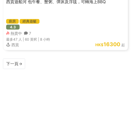
西貢遊船河 包午餐、蟹粥、彈床及浮毯，可轉海上BBQ
廚房
經典遊艇
4.3
熱賣中
7
最多47
人 |
60 英呎
|
8 小時
16300
西貢
HK$
起
下一頁
→