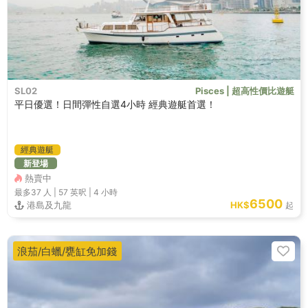
SL02
Pisces | 超高性價比遊艇
平日優選！日間彈性自選4小時 經典遊艇首選！
經典遊艇
新登場
熱賣中
最多37
人 |
57 英呎
|
4 小時
6500
港島及九龍
HK$
起
浪茄/白蠟/甕缸免加錢