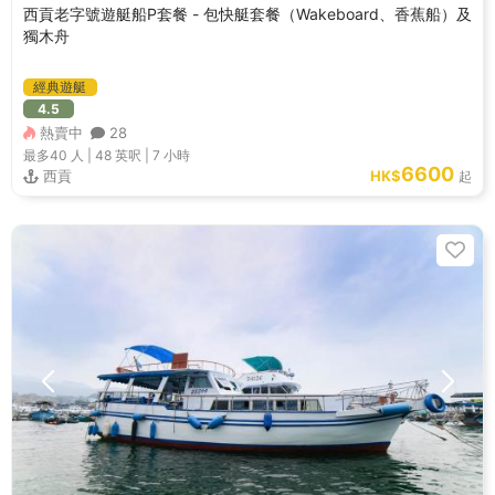
西貢老字號遊艇船P套餐 - 包快艇套餐（Wakeboard、香蕉船）及
獨木舟
經典遊艇
4.5
熱賣中
28
最多40
人 |
48 英呎
|
7 小時
6600
西貢
HK$
起