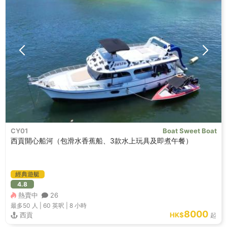
CY01
Boat Sweet Boat
西貢開心船河（包滑水香蕉船、3款水上玩具及即煮午餐）
經典遊艇
4.8
熱賣中
26
最多50
人 |
60 英呎
|
8 小時
8000
西貢
HK$
起