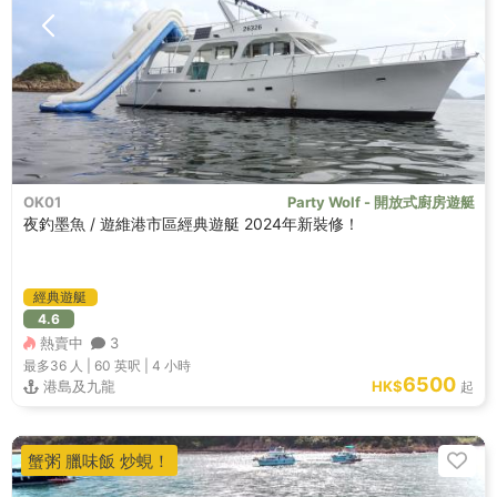
OK01
Party Wolf - 開放式廚房遊艇
夜釣墨魚 / 遊維港市區經典遊艇 2024年新裝修！
經典遊艇
4.6
熱賣中
3
最多36
人 |
60 英呎
|
4 小時
6500
港島及九龍
HK$
起
蟹粥 臘味飯 炒蜆！