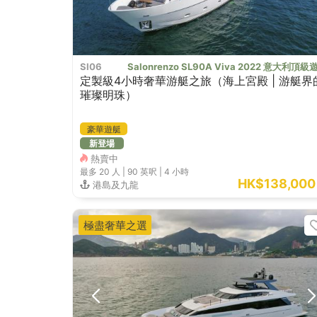
SI06
Salonrenzo SL90A Viva 2022 意大利頂級
定製級4小時奢華游艇之旅（海上宮殿 | 游艇界
璀璨明珠）
豪華遊艇
新登場
熱賣中
最多 20
人 |
90 英呎
|
4 小時
HK$138,000
港島及九龍
極盡奢華之選