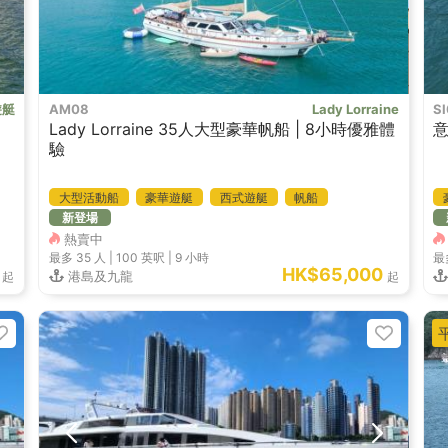
遊艇
AM08
Lady Lorraine
S
Lady Lorraine 35人大型豪華帆船 | 8小時優雅體
驗
大型活動船
豪華遊艇
西式遊艇
帆船
新登場
熱賣中
最多 35
人 |
100 英呎
|
9 小時
最
HK$65,000
港島及九龍
起
起