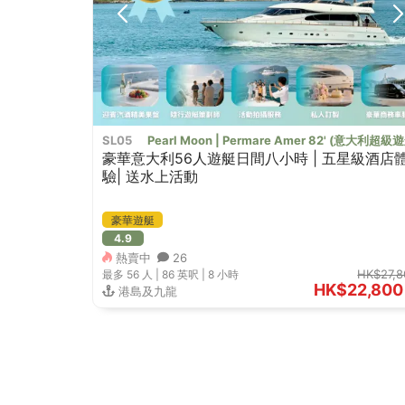
SL05
Pearl Moon | Permare Amer 82' (意大
豪華意大利56人遊艇日間八小時 | 五星級酒店
驗| 送水上活動
豪華遊艇
4.9
熱賣中
26
HK$27,8
最多 56
人 |
86 英呎
|
8 小時
HK$22,800
港島及九龍