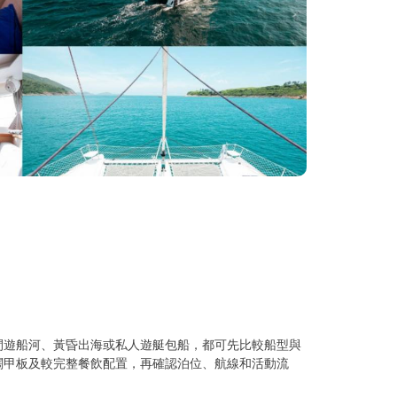
間遊船河、黃昏出海或私人遊艇包船，都可先比較船型與
闊甲板及較完整餐飲配置，再確認泊位、航線和活動流