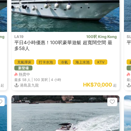
ng
LA19
100呎 King Kong
S
平日4小時優惠！100呎豪華遊艇 超寬闊空間 最
多58人
充氣彈床
打卡水泡
冷氣
海上水池
KTV
新登場
熱賣中
最多 58
人 |
100 英呎
|
4 小時
最
HK$70,000
港島及九龍
起
起