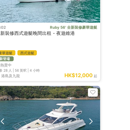
S02
Ruby 56' 全新裝修豪華遊艇
新裝修西式遊艇晚間出租 - 夜遊維港
豪華遊艇
西式遊艇
新登場
熱賣中
多 28
人 |
56 英呎
|
4 小時
HK$12,000
港島及九龍
起