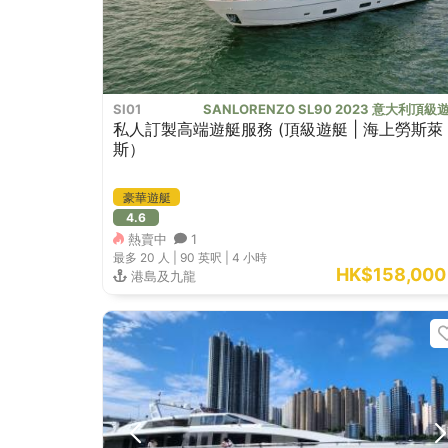
SI01
SANLORENZO SL90 2023 意大利頂級
私人訂製高端遊艇服務 (頂級遊艇 | 海上勞斯萊
斯）
豪華遊艇
4.6
熱賣中
1
最多 20
人 |
90 英呎
|
4 小時
HK$158,000
港島及九龍