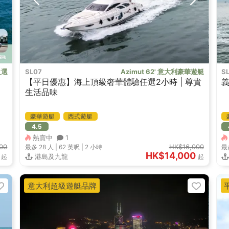
之選
SL07
Azimut 62' 意大利豪華遊艇
S
【平日優惠】海上頂級奢華體驗任選2小時 | 尊貴
義
生活品味
豪華遊艇
西式遊艇
4.5
熱賣中
1
00
HK$16,000
最多 28
人 |
62 英呎
|
2 小時
最
HK$14,000
港島及九龍
起
起
意大利超級遊艇品牌