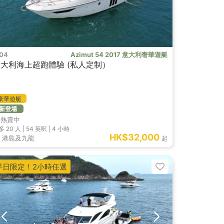
I04
Azimut 54 2017 意大利奢華遊艇
意大利海上超跑體驗 (私人定制）
豪華遊艇
新登場
熱賣中
多 20
人 |
54 英呎
|
4 小時
HK$32,000
港島及九龍
起
平日限定！2小時任選