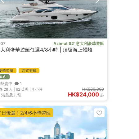
L07
Azimut 62' 意大利豪華遊艇
大利奢華遊艇任選4/8小時 | 頂級海上體驗
豪華遊艇
西式遊艇
4.6
熱賣中
1
HK$30,000
多 28
人 |
62 英呎
|
4 小時
HK$24,000
港島及九龍
起
平日優選！2/4/6小時彈性