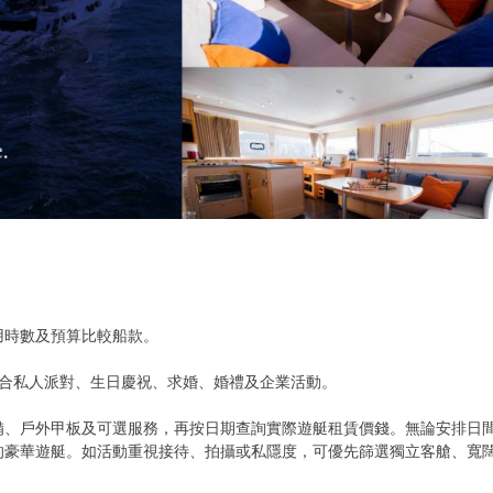
用時數及預算比較船款。
遊艇，適合私人派對、生日慶祝、求婚、婚禮及企業活動。
備、戶外甲板及可選服務，再按日期查詢實際遊艇租賃價錢。無論安排日
的豪華遊艇。如活動重視接待、拍攝或私隱度，可優先篩選獨立客艙、寬