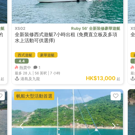
遊艇
XS02
Ruby 56' 全新裝修豪華遊艇
X
的
全新裝修西式遊艇7小時出租 (免費直立板及多項
全
水上活動可供選擇)
西式遊艇
豪華遊艇
4.4
熱賣中
1
最多 28
人 |
56 英呎
|
7 小時
最
HK$13,000
港島及九龍
起
起
帆船大型活動首選