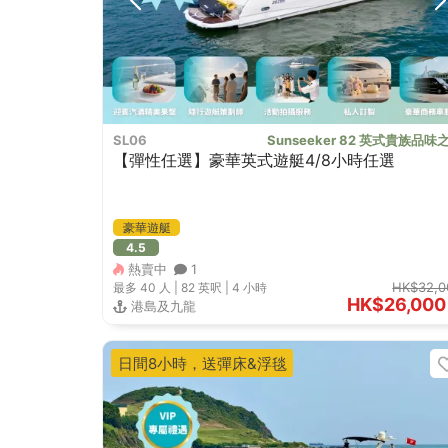
SL06
Sunseeker 82 英式貴族品味
【彈性任選】豪華英式遊艇4/8小時任選
豪華遊艇
4.5
熱賣中
1
HK$32,0
最多 40
人 |
82 英呎
|
4 小時
HK$26,000
港島及九龍
日間8小時，送彈床&浮毯