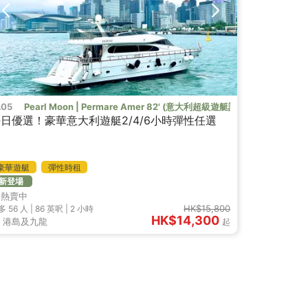
牌）
L05
Pearl Moon | Permare Amer 82' (意大利超級遊艇訂制品牌）
日優選！豪華意大利遊艇2/4/6小時彈性任選
豪華遊艇
彈性時租
新登場
熱賣中
HK$15,800
多 56
人 |
86 英呎
|
2 小時
HK$14,300
港島及九龍
起