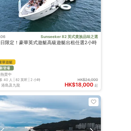
L06
Sunseeker 82 英式貴族品味之選
平日限定！豪華英式遊艇高級遊艇出租任選2小時
豪華遊艇
新登場
熱賣中
HK$24,000
多 40
人 |
82 英呎
|
2 小時
HK$18,000
港島及九龍
起