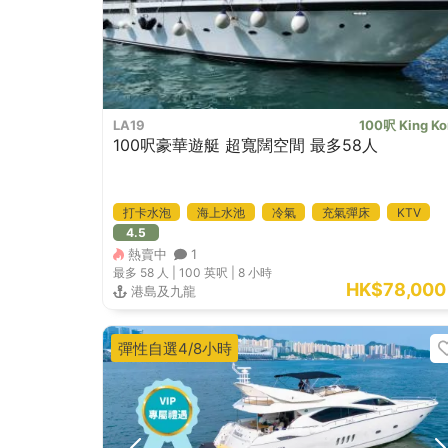
LA19
100呎 King Ko
100呎豪華遊艇 超寬闊空間 最多58人
打卡水泡
海上水池
冷氣
充氣彈床
KTV
4.5
熱賣中
1
最多 58
人 |
100 英呎
|
8 小時
HK$78,000
港島及九龍
彈性自選4/8小時