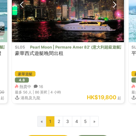
利超級遊艇訂制品牌）
SL05
Pearl Moon | Permare Amer 82' (意大利超級遊艇訂制品
S
體
豪華西式遊艇晚間出租
平
豪華遊艇
4.8
熱賣中
16
00
最多 56
人 |
86 英呎
|
4 小時
最
HK$19,800
港島及九龍
起
起
«
1
2
3
4
5
»