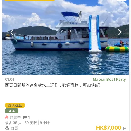
CL01
Maojai Boat Party
西貢日間船P(連多款水上玩具，歡迎寵物，可加快艇)
經典遊艇
4.4
熱賣中
1
最多 35
人 |
50 英呎
|
8 小時
HK$7,000
西貢
起