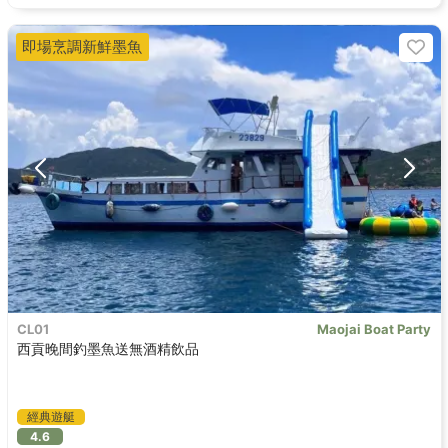
即場烹調新鮮墨魚
CL01
Maojai Boat Party
西貢晚間釣墨魚送無酒精飲品
經典遊艇
4.6