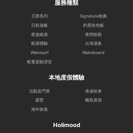
服務種類
王牌系列
Signature推薦
日租遊艇
釣墨魚包船
夜遊維港
夜間租船
船屋體驗
出海過夜
Wakesurf
Wakeboard
船隻駕駛課堂
本地度假體驗
活動及門票
香港租車
露營
離島度假
海外旅遊
Holimood