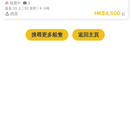
熱賣中
3
最多 35
人 |
50 英呎
|
4 小時
HK$4,500
西貢
起
搜尋更多船隻
返回主頁