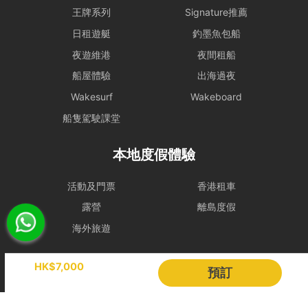
租賃人應與船東保持密切聯絡，以確定該天行程安排。
王牌系列
Signature推薦
日租遊艇
釣墨魚包船
- 若於登船前 2 小時，天文台仍懸掛 三號或以上風球、或發出 黑色暴
雨警告，處理方式如下：
夜遊維港
夜間租船
租賃人可選擇免費改期，款項 100% 轉為Holimood Points。若租賃人
船屋體驗
出海過夜
最終決定取消且不保留積分，我們將收取 10% 的行政手續費後退還現
金。
Wakesurf
Wakeboard
- 如於租船期間內改掛三號或更高風球或黑色暴雨警告，依海事條例及
船隻駕駛課堂
安全起見，船東有權提早回航, 剩餘時間將不作補償。
- 如若預約需改期或取消，我們會盡力協助租賃人改期或取消餐飲訂
本地度假體驗
單。
若於出發前 24 小時內才通知改期或取消，由於餐飲已準備或其他因
活動及門票
香港租車
素，我們只能將安排餐飲配送至租賃人指定地址，並視為該項服務已履
露營
離島度假
行完成。所有餐飲（含贈送及自費）於未來改期之船期將不包含任何餐
飲安排，租賃人須重新按網站市價付費訂購。
海外旅遊
取消政策
1. 下單後24小時內免費更換保障
Holimood
HK$7,000
預訂
線上即時付款：
如預訂距離出發日達 14日或以上，租賃人方可享有
活動策劃
成為合作夥伴
下單後 24 小時內免費更換保障。