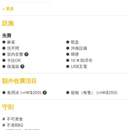
7.慢煮紅酒燴美國牛肋條
+ 更多
8.BBQ蜜糖雞翼
9.招牌炭燒雞肉串
10.黃咖喱海鮮配印度薄餅
設施
11.黑松露芝士炸薯角
12.軟殼蟹沙律
免費
● 麻雀
● 骰盅
● 洗手間
● 沖身設備
美食到會 30人份量 ( HK$2000 每份 )
● 室內音響
● 啤牌
● 卡拉OK
● 10
助浮衣
*餐單可能會因食材供應有所調整，船東保留對上述餐單進行調整的權
● 保溫箱
● USB叉電
利。
額外收費項目
Holimood為您代訂更多精選到會套餐 (需自行取貨), 按此查看
● 食用冰 (+HK$200)
● 寵物（每隻） (+HK$250)
守則
✘ 不可煮食
✘ 不准BBQ