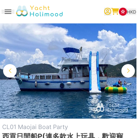
HKD
Toggle navigation
繁體中文
English
简体中文
CL01 Maojai Boat Party
西貢日間船P(連多款水上玩具，歡迎寵