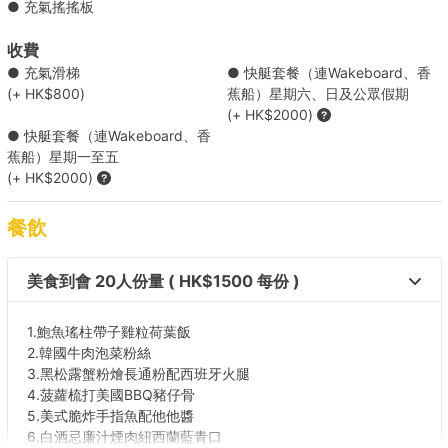
● 充氣搖搖板
收費
● 充氣滑梯
● 快艇套餐（連Wakeboard、香
(+ HK$800)
蕉船）星期六、日及公眾假期
(+ HK$2000)
● 快艇套餐（連Wakeboard、香
蕉船）星期一至五
(+ HK$2000)
餐飲
美食到會 20人份量 ( HK$1500 每份 )
1.鮑魚瑤柱帶子雞粒荷葉飯
2.韓國牛肉泡菜粉絲
3.黑松露蟹粉燴長通粉配西班牙火腿
4.菠蘿梳打美國BBQ豬仔骨
5.美式脆炸手指魚配他他醬
6.白酒忌廉汁煙肉紐西蘭藍青口