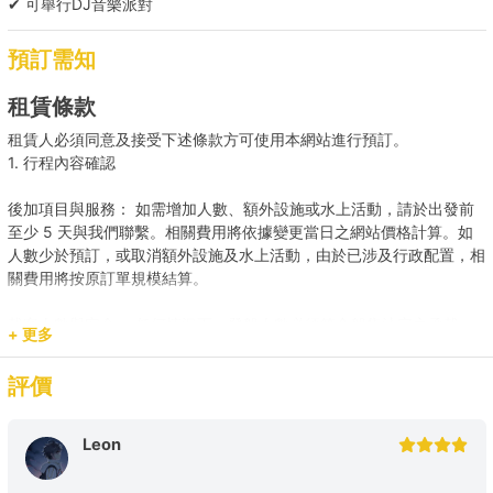
✔ 可舉行DJ音樂派對
預訂需知
租賃條款
租賃人必須同意及接受下述條款方可使用本網站進行預訂。
1. 行程內容確認
後加項目與服務： 如需增加人數、額外設施或水上活動，請於出發前
至少 5 天與我們聯繫。相關費用將依據變更當日之網站價格計算。如
人數少於預訂，或取消額外設施及水上活動，由於已涉及行政配置，相
關費用將按原訂單規模結算。
載客人數與安全： 任何情況下，登船人數必須符合船隻法定之承載
+ 更多
量。若現場人數超出預訂，請即時聯繫我們補齊差額。
評價
預訂用途與報價： 網站顯示之價格主要適用於康樂用途。若涉及商業
推廣、婚嫁或特殊活動，請預先聯繫我們獲取專屬報價，以確保提供相
應的支援與服務。
Leon
2. 登船與行程保障