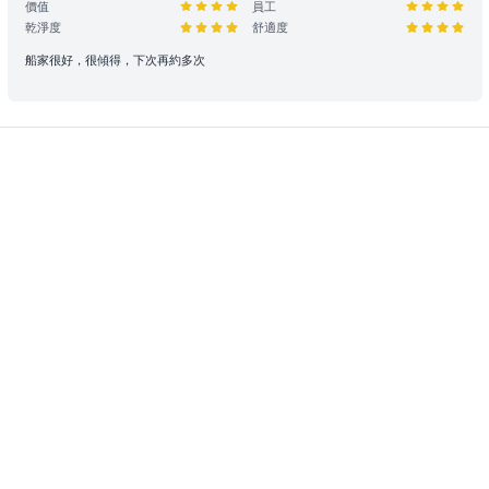
價值
員工
乾淨度
舒適度
時程保留： 租賃人如於原定上船時間後兩小時(遊艇) / 十五分鐘 (快艇
及其餘服務) 仍然缺席，則視為放棄該次航行權利。
船家很好，很傾得，下次再約多次
航行與路線安排： 為保障航行安全，最終路線及行程時長將視當日天
氣、交通及海面狀況由船長落實。若行程因環境因素調整（如延遲出發
或提前靠岸），相關細則請參閱 【服務條款全文】；如有額外路線產
生的費用，請於當日向船東繳付。
3. 航行安全與守則
安全行為指引： 乘客需自行負責自身及同行者之安全。參與水上活動
存在自然風險，建議乘客根據需求自行安排額外個人保險。
環境與財物維護： 為了您的個人安全，請避免從船隻上層跳水或於夜
間游泳。個人財物請自行妥善保管，Holimood及船東將不予負責，如
有需要，可替乘客尋求警方的幫助。
設施損壞與賠償責任： 租賃期間，如船上任何設備、器具、裝置或其
他財物遭到損壞或損毀、偷竊或被移走，租賃人須負擔相關之修理、修
復或重新購置費用。
合法行為保障： 所有行程均需符合當地法規。如遇違規行為或攜帶違