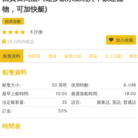
物，可加快艇)
經典遊艇
1
評價
加入收藏
24小時內確認
船隻資料
時間表
價格
服務介紹
路線
水上活動
餐飲
船隻資料
船隻大小:
50 英呎
使用時數:
8 小時
最早上船時間:
10:00
最遲落船時間:
18:00
法定載客量:
35
語言:
廣東話, 英語, 普通話
訂金:
50%
時間表