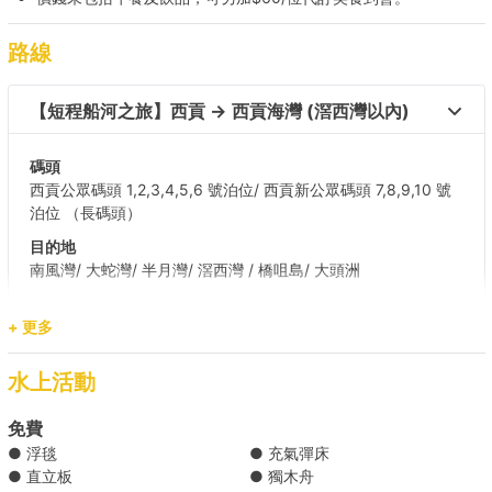
路線
【短程船河之旅】西貢 → 西貢海灣 (滘西灣以內) 
碼頭
西貢公眾碼頭 1,2,3,4,5,6 號泊位/ 西貢新公眾碼頭 7,8,9,10 號
泊位 （長碼頭）
目的地
南風灣/ 大蛇灣/ 半月灣/ 滘西灣 / 橋咀島/ 大頭洲
+ 更多
【水上活動之選】西貢 → 甕缸灣 
水上活動
免費
● 浮毯
● 充氣彈床
● 直立板
● 獨木舟