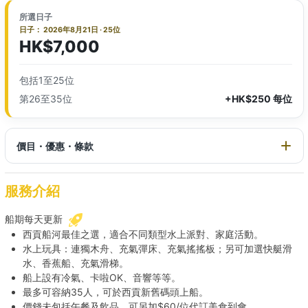
所選日子
日子： 2026年8月21日 · 25位
HK$7,000
包括1至25位
第26至35位
+HK$250 每位
價目・優惠・條款
服務介紹
船期每天更新
西貢船河最佳之選，適合不同類型水上派對、家庭活動。
水上玩具：連獨木舟、充氣彈床、充氣搖搖板；另可加選快艇滑
水、香蕉船、充氣滑梯。
船上設有冷氣、卡啦OK、音響等等。
最多可容納35人，可於西貢新舊碼頭上船。
價錢未包括午餐及飲品，可另加$60/位代訂美食到會。