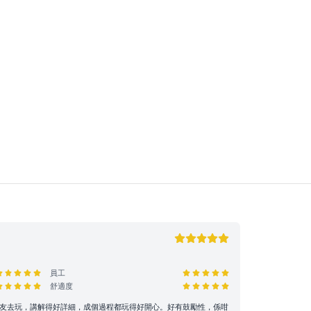
員工
舒適度
小朋友去玩，講解得好詳細，成個過程都玩得好開心。好有鼓勵性，係咁