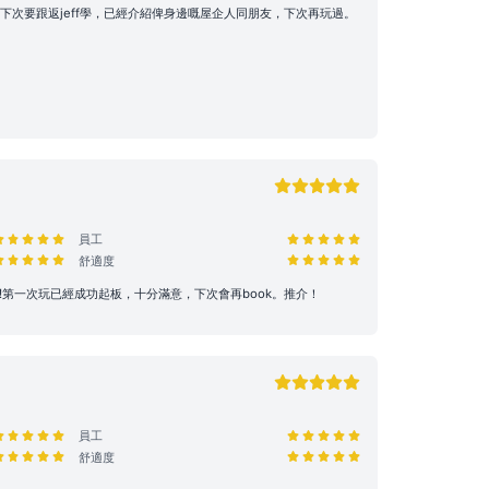
下次要跟返jeff學，已經介紹俾身邊嘅屋企人同朋友，下次再玩過。
員工
舒適度
勢!第一次玩已經成功起板，十分滿意，下次會再book。推介！
員工
舒適度