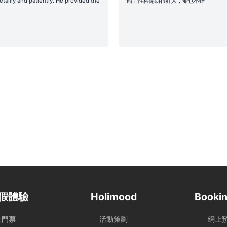
etailly and patiently. He provided the
船主性格開朗很好人，船也不錯
關的行程變更或補償安排，請參考 【服務條款全文】 之內容。
東會會視乎情況決定是否啟航或更改當日的路線行程，一切都以安全
啟航與否以及決定路線行程之權力。
將維持正常，恕不退款：
球或紅色暴雨警告;
風球或紅色暴雨警告，或 登船前兩小時由較高風球改為1號風球，以及黑
色暴雨警告。
切聯絡，以確定該天行程安排。
時，天文台仍懸掛 三號或以上風球、或發出 黑色暴雨警告，處理方式如
 100% 轉為Holimood Points。若租賃人最終決定取消且不保
0% 的行政手續費後退還現金。
三號或更高風球或黑色暴雨警告，依海事條例及安全起見，船東有權
不作補償。
假體驗
Holimood
Bookin
消，我們會盡力協助租賃人改期或取消餐飲訂單。
內才通知改期或取消，由於餐飲已準備或其他因素，我們只能將安排餐
及門票
活動策劃
網上
址，並視為該項服務已履行完成。所有餐飲（含贈送及自費）於未來