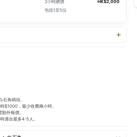
2小時總價
HK$2,000
包括1至5位
為白石角碼頭。
時$1000，最少收費兩小時。
需額外報價。
時適合最多4-5人。