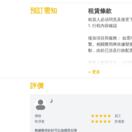
預訂需知
租賃條款
租賃人必須同意及接受
1. 行程內容確認
後加項目與服務： 如需
繫。相關費用將依據變
動，由於已涉及行政配
載客人數與安全： 任
訂，請即時聯繫我們補
+ 更多
預訂用途與報價： 網
評價
動，請預先聯繫我們獲
2. 登船與行程保障
J
時程保留： 租賃人如於原
價值
員工
席，則視為放棄該次航
乾淨度
舒適度
航行與路線安排： 為
由船長落實。若行程因
教練教得好好可以放繩滑左陣