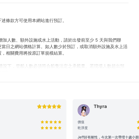
下述條款方可使用本網站進行預訂。
增加人數、額外設施或水上活動，請於出發前至少 5 天與我們聯
更當日之網站價格計算。如人數少於預訂，或取消額外設施及水上活
置，相關費用將按原訂單規模結算。
何情況下，登船人數必須符合船隻法定之承載量。若現場人數超出預
齊差額。
站顯示之價格主要適用於康樂用途。若涉及商業推廣、婚嫁或特殊活
取專屬報價，以確保提供相應的支援與服務。
Thyra
定上船時間後兩小時(遊艇) / 十五分鐘 (快艇及其餘服務) 仍然缺
價值
行權利。
乾淨度
保障航行安全，最終路線及行程時長將視當日天氣、交通及海面狀況
環境因素調整（如延遲出發或提前靠岸），相關細則請參閱 【服務
Jeff好有耐性，今次第一次帶埋十歲