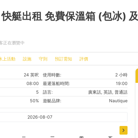
e 快艇出租 免費保溫箱 (包冰) 
訪客正在瀏覽中
水上活動
設施
守則
預訂需知
評價
24 英呎
使用時數:
2 小時
08:00
最遲落船時間:
19:00
5
語言:
廣東話, 英語, 普通話
50%
遊艇品牌:
Nautique