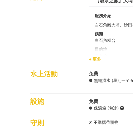
【滑水之旅】大埔 
服務介紹
白石角離大埔、沙田
碼頭
白石角梯台
目的地
白石角
+ 更多
水上活動
免費
● 無繩滑水 (星期一至五
設施
免費
● 保溫箱 (包冰)
守則
✘ 不準攜帶寵物