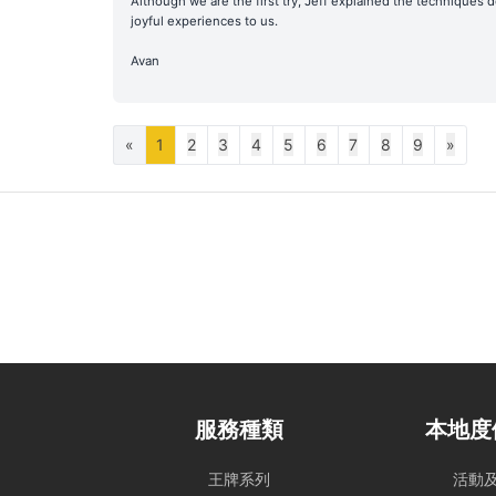
Although we are the first try, Jeff explained the techniques d
為首要考量進行調度。相
joyful experiences to us.
惡劣天氣安排
Avan
- 如遇上惡劣天氣，船
為基礎。船東保留一切
- 在下列情況下，船期
«
1
2
3
4
5
6
7
8
9
»
i) 如出航前懸掛一號風
ii) 登船前懸掛一號
色暴雨警告信號改為紅
租賃人應與船東保持密
- 若於登船前 2 小
下：
租賃人可選擇免費改期，款項
留積分，我們將收取 1
- 如於租船期間內改掛
提早回航, 剩餘時間將
服務種類
本地度
- 如若預約需改期或取
若於出發前 24 小時
王牌系列
活動
飲配送至租賃人指定地