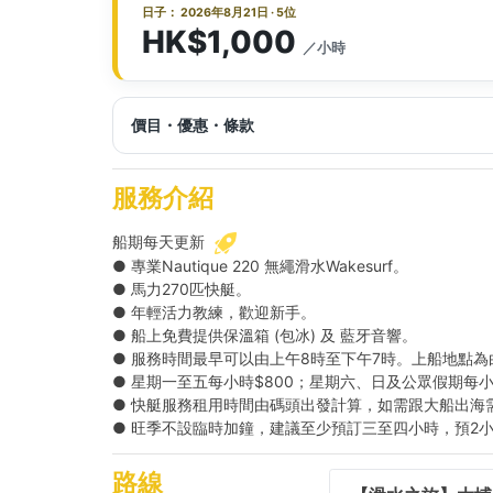
日子： 2026年8月21日 · 5位
HK$1,000
／小時
價目・優惠・條款
服務介紹
船期每天更新
● 專業Nautique 220 無繩滑水Wakesurf。
● 馬力270匹快艇。
● 年輕活力教練，歡迎新手。
● 船上免費提供保溫箱 (包冰) 及 藍牙音響。
● 服務時間最早可以由上午8時至下午7時。上船地點
● 星期一至五每小時$800；星期六、日及公眾假期每小
● 快艇服務租用時間由碼頭出發計算，如需跟大船出海
● 旺季不設臨時加鐘，建議至少預訂三至四小時，預2小
路線