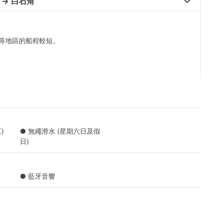
→ 白石角 
等地區的船程較短。
)
● 無繩滑水 (星期六日及假
日)
● 藍牙音響