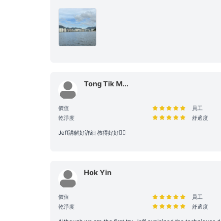
條款全文】；如有額外
3. 航行安全與守則
安全行為指引： 乘客
乘客根據需求自行安排
環境與財物維護： 為
Tong Tik M...
自行妥善保管，Holi
設施損壞與賠償責任：
價值
員工
毀、偷竊或被移走，租
乾淨度
舒適度
合法行為保障： 所有
Jeff講解好詳細 教得好好👍🏻
合執法以維護雙方聲譽
租船期間，如有任何設
或被移走，租賃人應向
Hok Yin
大型設備與煮食： 若
預先獲得船東確認，以
價值
員工
乾淨度
舒適度
特殊情況處理： 為確