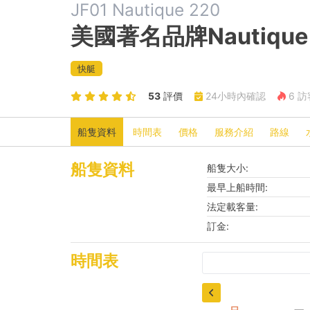
JF01 Nautique 220
美國著名品牌Nautiqu
快艇
53
評價
24小時內確認
6 
船隻資料
時間表
價格
服務介紹
路線
船隻資料
船隻大小:
最早上船時間:
法定載客量:
訂金:
時間表