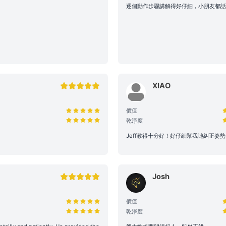
逐個動作步驟講解得好仔細，小朋友都話
路線產生的費用，請於當日向船東繳付。
需自行負責自身及同行者之安全。參與水上活動存在自然風險，建議
額外個人保險。
了您的個人安全，請避免從船隻上層跳水或於夜間游泳。個人財物請
XIAO
mood及船東將不予負責，如有需要，可替乘客尋求警方的幫助。
 租賃期間，如船上任何設備、器具、裝置或其他財物遭到損壞或損
價值
賃人須負擔相關之修理、修復或重新購置費用。
乾淨度
行程均需符合當地法規。如遇違規行為或攜帶違禁品，船東將優先配
Jeff教得十分好！好仔細幫我哋糾正姿
，並保留即時調整行程之權力。
備、器具、裝置或其他財物遭到損壞或損毀（正常損耗除外）、偷竊
船東支付修理、修復或重新購置有關物品之費用。
Josh
租賃人計劃攜帶大型器材（如音響、烹飪等設備）或需自行煮食，請
利船上電力與空間配置。
價值
乾淨度
保航行安全，若遇機件狀況或不可控因素需調整行程，船東將以安全