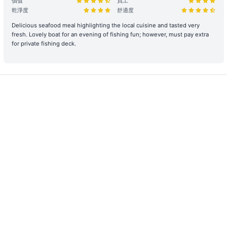
價值
員工
乾淨度
舒適度
時程保留： 租賃人如於原定上船時間後兩小時(遊艇) / 十五分鐘 (快艇
及其餘服務) 仍然缺席，則視為放棄該次航行權利。
Delicious seafood meal highlighting the local cuisine and tasted very
fresh. Lovely boat for an evening of fishing fun; however, must pay extra
航行與路線安排： 為保障航行安全，最終路線及行程時長將視當日天
for private fishing deck.
氣、交通及海面狀況由船長落實。若行程因環境因素調整（如延遲出發
或提前靠岸），相關細則請參閱 【服務條款全文】；如有額外路線產
生的費用，請於當日向船東繳付。
3. 航行安全與守則
安全行為指引： 乘客需自行負責自身及同行者之安全。參與水上活動
存在自然風險，建議乘客根據需求自行安排額外個人保險。
環境與財物維護： 為了您的個人安全，請避免從船隻上層跳水或於夜
間游泳。個人財物請自行妥善保管，Holimood及船東將不予負責，如
有需要，可替乘客尋求警方的幫助。
設施損壞與賠償責任： 租賃期間，如船上任何設備、器具、裝置或其
他財物遭到損壞或損毀、偷竊或被移走，租賃人須負擔相關之修理、修
復或重新購置費用。
合法行為保障： 所有行程均需符合當地法規。如遇違規行為或攜帶違