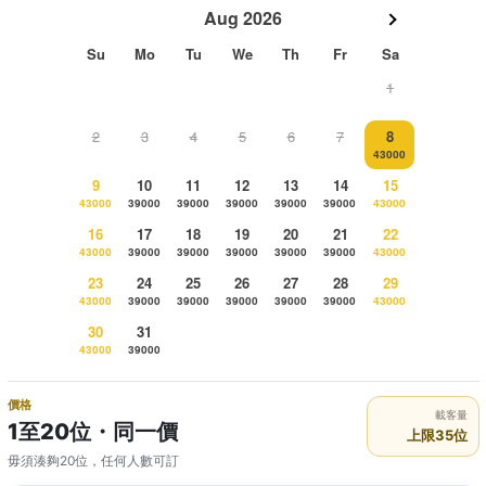
Aug 2026
Su
Mo
Tu
We
Th
Fr
Sa
1
2
3
4
5
6
7
8
43000
9
10
11
12
13
14
15
43000
39000
39000
39000
39000
39000
43000
16
17
18
19
20
21
22
43000
39000
39000
39000
39000
39000
43000
23
24
25
26
27
28
29
43000
39000
39000
39000
39000
39000
43000
30
31
43000
39000
價格
載客量
1至20位・同一價
上限35位
毋須湊夠20位，任何人數可訂