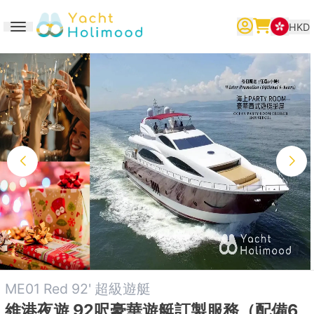
HKD
Toggle navigation
繁體中文
English
简体中文
ME01 Red 92' 超級遊艇
維港夜遊 92呎豪華遊艇訂製服務（配備6