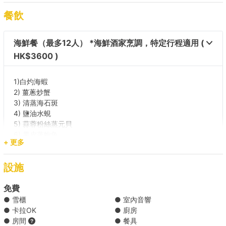
香港仔珍寶王國餐廳
餐飲
【海鮮之旅】維港 → 布袋澳 
海鮮餐（最多12人） *海鮮酒家烹調，特定行程適用 (
HK$3600 )
【海鮮之旅】維港 → 南丫島 
1)白灼海蝦
2) 薑蔥炒蟹
【夜景遊】維港  
3) 清蒸海石斑
4) 鹽油水蜆
【海鮮之旅】維港 → 鯉魚門 
5) 蒜蓉粉絲蒸元貝
6) 果皮蒸鮑魚
+ 更多
7) 椒鹽鮮魷
【夜景遊】維港 → 迪士尼 
8) 郊外油菜
設施
9) 揚州炒飯
【晚間派對】西貢 +HK$3000 
每位$300，另可根據客人喜好訂制套餐。
免費
● 雪櫃
● 室內音響
● 卡拉OK
● 廚房
*餐單可能會因食材供應有所調整，船東保留對上述餐單進行調整的權
● 房間
● 餐具
利。