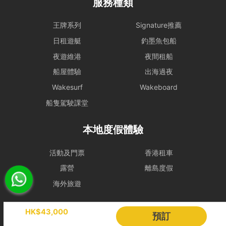
服務種類
租賃人應與船東保持密切聯絡，以確定該天行程安排。
- 若於登船前 2 小時，天文台仍懸掛 三號或以上風球、或發出 黑色暴
王牌系列
Signature推薦
雨警告，處理方式如下：
日租遊艇
釣墨魚包船
租賃人可選擇免費改期，款項 100% 轉為Holimood Points。若租賃人
夜遊維港
夜間租船
最終決定取消且不保留積分，我們將收取 10% 的行政手續費後退還現
金。
船屋體驗
出海過夜
- 如於租船期間內改掛三號或更高風球或黑色暴雨警告，依海事條例及
Wakesurf
Wakeboard
安全起見，船東有權提早回航, 剩餘時間將不作補償。
船隻駕駛課堂
- 如若預約需改期或取消，我們會盡力協助租賃人改期或取消餐飲訂
單。
本地度假體驗
若於出發前 24 小時內才通知改期或取消，由於餐飲已準備或其他因
素，我們只能將安排餐飲配送至租賃人指定地址，並視為該項服務已履
行完成。所有餐飲（含贈送及自費）於未來改期之船期將不包含任何餐
活動及門票
香港租車
飲安排，租賃人須重新按網站市價付費訂購。
露營
離島度假
取消政策
海外旅遊
更改預訂日期
距離上船日期最少30日前更改，租賃人須繳付訂單總金額之10%行政
Holimood
費;
HK$43,000
預訂
距離上船日期最少14日前更改，租賃人須繳付訂單總金額之20%行政