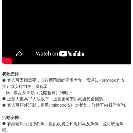
餐飲安排：
● 客人可因應需要，自行攜同廚師即場煮食（需通知Holimood作安
排）或安排到會、慶祝蛋
糕、飲品及酒類（免開瓶費）到船上。
● 上船人數為12人或以下，上船更可安排高級餐桌擺盤。
● 客人可額外訂製，選用Holimood安排之餐飲，詳情可向我們查詢。
活動安排：
● 有經驗船長指導釣魚，提供收費之釣魚用具及魚餌，並可取走魚
穫。