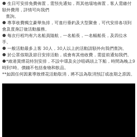
● 生日可安排免費佈置，需預先通知，而其他場地佈置，客人需繳付
額外費用，詳情可向我們
查詢。
● 專享收費獨立豪華魚排，可進行垂釣及大型聚會，可代安排各項到
會及度身訂做活動服務。
● 每次行程均有六名船員隨航，一名船長，一名幅船長，及四位水
手。
● 一般活動最多上客 30人，30人以上的活動請額外向我們查詢。
● 於公眾假期及節日安排活動，或會有其他收費，需提前通知我們。
●*維港賞煙花特別安排，不設中環及尖沙咀碼頭上下船，時間為晚上9
時到1時。價錢不包括食物和飲品。
**如因任何因素導致煙花活動取消，將不設為取消預訂或改期之原因。