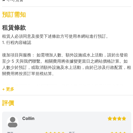
預訂需知
租賃條款
租賃人必須同意及接受下述條款方可使用本網站進行預訂。
1. 行程內容確認
後加項目與服務： 如需增加人數、額外設施或水上活動，請於出發前
至少 5 天與我們聯繫。相關費用將依據變更當日之網站價格計算。如
人數少於預訂，或取消額外設施及水上活動，由於已涉及行政配置，相
關費用將按原訂單規模結算。
載客人數與安全： 任何情況下，登船人數必須符合船隻法定之承載
+ 更多
量。若現場人數超出預訂，請即時聯繫我們補齊差額。
評價
預訂用途與報價： 網站顯示之價格主要適用於康樂用途。若涉及商業
推廣、婚嫁或特殊活動，請預先聯繫我們獲取專屬報價，以確保提供相
應的支援與服務。
Collin
2. 登船與行程保障