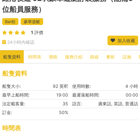
位船員服務）
Bar枱
豪華遊艇
1
評價
加入收藏
24小時內確認
船隻資料
時間表
價格
服務介紹
路線
餐飲
設施
船隻資料
船隻大小:
92 英呎
使用時數:
4 小時
最早上船時間:
19:00
最遲落船時間:
00:00
法定載客量:
35
語言:
廣東話, 英語, 普通話
訂金:
50%
時間表