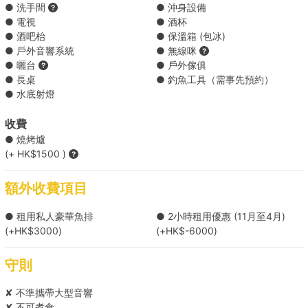
● 洗手間
● 沖身設備
● 電視
● 酒杯
Holimood為您代訂更多精選到會套餐 (需自行取貨), 按此查看
● 酒吧枱
● 保溫箱 (包冰)
● 戶外音響系統
● 無線咪
● 曬台
● 戶外傢俱
● 長桌
● 釣魚工具（需事先預約）
● 水底射燈
收費
● 燒烤爐
(+ HK$1500 )
額外收費項目
● 租用私人豪華魚排
● 2小時租用優惠 (11月至4月)
(+HK$3000)
(+HK$-6000)
守則
✘ 不準攜帶大型音響
✘ 不可煮食