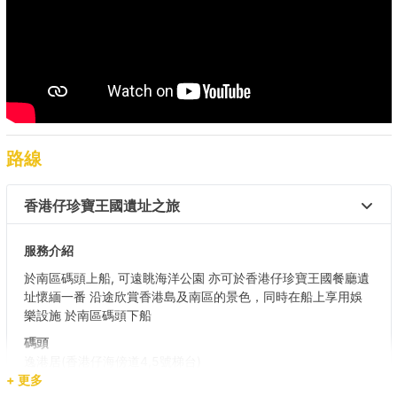
路線
香港仔珍寶王國遺址之旅 
服務介紹
於南區碼頭上船, 可遠眺海洋公園 亦可於香港仔珍寶王國餐廳遺
址懷緬一番 沿途欣賞香港島及南區的景色，同時在船上享用娛
樂設施 於南區碼頭下船
碼頭
逸港居(香港仔海傍道4,5號梯台)
+ 更多
目的地