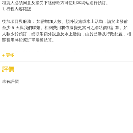
租賃人必須同意及接受下述條款方可使用本網站進行預訂。
1. 行程內容確認
後加項目與服務： 如需增加人數、額外設施或水上活動，請於出發前
至少 5 天與我們聯繫。相關費用將依據變更當日之網站價格計算。如
人數少於預訂，或取消額外設施及水上活動，由於已涉及行政配置，相
關費用將按原訂單規模結算。
載客人數與安全： 任何情況下，登船人數必須符合船隻法定之承載
+ 更多
量。若現場人數超出預訂，請即時聯繫我們補齊差額。
評價
預訂用途與報價： 網站顯示之價格主要適用於康樂用途。若涉及商業
推廣、婚嫁或特殊活動，請預先聯繫我們獲取專屬報價，以確保提供相
未有評價
應的支援與服務。
2. 登船與行程保障
時程保留： 租賃人如於原定上船時間後兩小時(遊艇) / 十五分鐘 (快艇
及其餘服務) 仍然缺席，則視為放棄該次航行權利。
航行與路線安排： 為保障航行安全，最終路線及行程時長將視當日天
氣、交通及海面狀況由船長落實。若行程因環境因素調整（如延遲出發