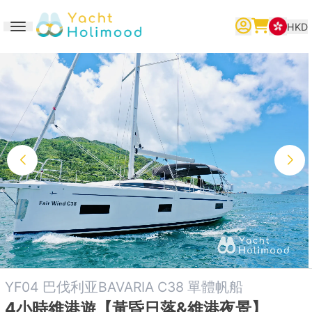
HKD
Toggle navigation
繁體中文
English
简体中文
YF04 巴伐利亚BAVARIA C38 單體帆船
4小時維港遊【黃昏日落&維港夜景】