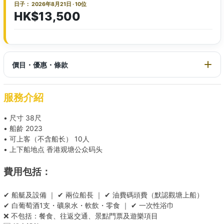
日子： 2026年8月21日 · 10位
HK$13,500
價目・優惠・條款
服務介紹
• 尺寸 38尺
• 船龄 2023
• 可上客（不含船长） 10人
• 上下船地点 香港观塘公众码头
費用包括：
✔ 船艇及設備 ｜ ✔ 兩位船長 ｜ ✔ 油費碼頭費（默認觀塘上船）
✔ 白葡萄酒1支・礦泉水・軟飲・零食 ｜ ✔ 一次性浴巾
❌ 不包括：餐食、往返交通、景點門票及遊樂項目