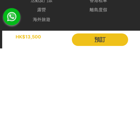
活動及門票
香港租車
金。
露營
離島度假
- 如於租船期間內改掛三號或更高風球或黑色暴雨警告，依海事條例及
安全起見，船東有權提早回航, 剩餘時間將不作補償。
海外旅遊
- 如若預約需改期或取消，我們會盡力協助租賃人改期或取消餐飲訂
Holimood
HK$13,500
單。
預訂
若於出發前 24 小時內才通知改期或取消，由於餐飲已準備或其他因
活動策劃
成為合作夥伴
素，我們只能將安排餐飲配送至租賃人指定地址，並視為該項服務已履
行完成。所有餐飲（含贈送及自費）於未來改期之船期將不包含任何餐
BLOG
Holimood Shop
飲安排，租賃人須重新按網站市價付費訂購。
中國内地小程序
中國好旅門網站
取消政策
1. 下單後24小時內免費更換保障
Booking Radar
線上即時付款：
如預訂距離出發日達 14日或以上，租賃人方可享有
下單後 24 小時內免費更換保障。
網上預訂系統
預訂管理
留船訂單：
由於船隻已提前為租賃人預留船期，故付款後訂單將即
營銷銷售
顧客管理
時確認，不適用此 24 小時免費更換保障。
收費方案
客戶作品
2. 訂單更改及取消
其他幫助
若超過前述保障期，相關申請將根據該行程適用之等級處理。基於檔期