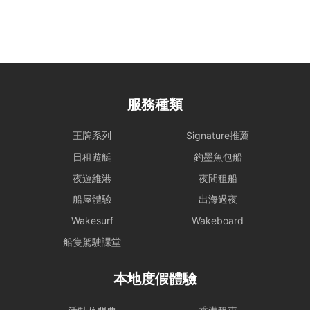
大型設備與煮食： 若租賃人計劃攜帶大型器材（如音響、烹飪等設
備）或需自行煮食，請預先獲得船東確認，以利船上電力與空間配置。
特殊情況處理： 為確保航行安全，若遇機件狀況或不可控因素需調整
行程，船東將以安全為首要考量進行調度。相關的行程變更或補償安
排，請參考 【服務條款全文】 之內容。
服務種類
惡劣天氣安排
- 如遇上惡劣天氣，船東會會視乎情況決定是否啟航或更改當日的路線
王牌系列
Signature推薦
行程，一切都以安全為基礎。船東保留一切啟航與否以及決定路線行程
日租遊艇
釣墨魚包船
之權力。
夜遊維港
夜間租船
- 在下列情況下，船期將維持正常，恕不退款：
i) 如出航前懸掛一號風球或紅色暴雨警告;
船屋體驗
出海過夜
ii) 登船前懸掛一號風球或紅色暴雨警告，或 登船前兩小時由較高風球
Wakesurf
Wakeboard
改為1號風球，以及黑色暴雨警告信號改為紅色暴雨警告。
租賃人應與船東保持密切聯絡，以確定該天行程安排。
船隻駕駛課堂
- 若於登船前 2 小時，天文台仍懸掛 三號或以上風球、或發出 黑色暴
本地度假體驗
雨警告，處理方式如下：
租賃人可選擇免費改期，款項 100% 轉為Holimood Points。若租賃人
最終決定取消且不保留積分，我們將收取 10% 的行政手續費後退還現