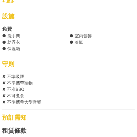
+ 更多
設施
免費
● 洗手間
● 室內音響
● 助浮衣
● 冷氣
● 保溫箱
守則
✘ 不準吸煙
✘ 不準攜帶寵物
✘ 不准BBQ
✘ 不可煮食
✘ 不準攜帶大型音響
預訂需知
租賃條款