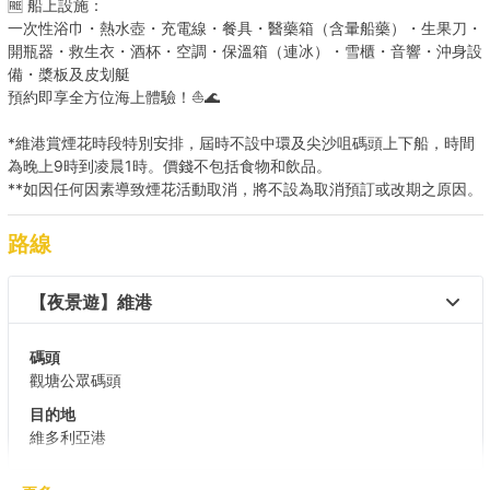
🆓 船上設施：
一次性浴巾・熱水壺・充電線・餐具・醫藥箱（含暈船藥）・生果刀・
開瓶器・救生衣・酒杯・空調・保溫箱（連冰）・雪櫃・音響・沖身設
備・槳板及皮划艇
預約即享全方位海上體驗！⛵🌊
*維港賞煙花時段特別安排，屆時不設中環及尖沙咀碼頭上下船，時間
為晚上9時到凌晨1時。價錢不包括食物和飲品。
**如因任何因素導致煙花活動取消，將不設為取消預訂或改期之原因。
路線
【夜景遊】維港 
碼頭
觀塘公眾碼頭
目的地
維多利亞港