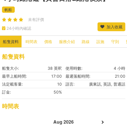
帆船
未有評價
加入收藏
24小時內確認
船隻資料
時間表
價格
服務介紹
路線
設施
守則
船隻資料
船隻大小:
38 英呎
使用時數:
4 小時
最早上船時間:
17:00
最遲落船時間:
21:00
法定載客量:
10
語言:
廣東話, 英語, 普通話
訂金:
50%
時間表
Aug 2026