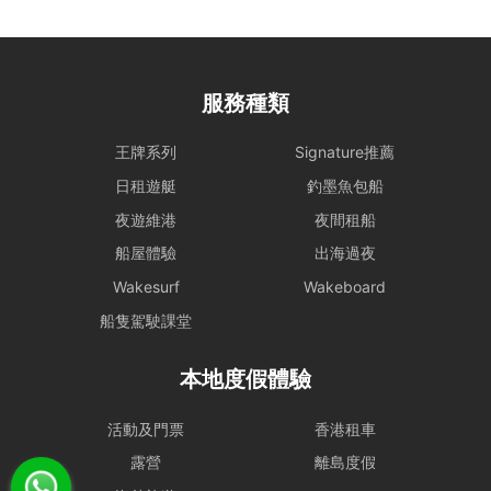
服務種類
王牌系列
Signature推薦
日租遊艇
釣墨魚包船
夜遊維港
夜間租船
船屋體驗
出海過夜
Wakesurf
Wakeboard
船隻駕駛課堂
本地度假體驗
活動及門票
香港租車
露營
離島度假