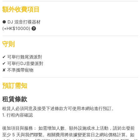
額外收費項目
BUFFET SET C ( HK$8700 每份 )
● DJ 混音打碟器材
*餐單可能會因食材供應有所調整，船東保留對上述餐單進行調整的權
(+HK$10000)
利。
守則
Holimood為您代訂更多精選到會套餐 (需自行取貨), 按此查看
✔ 可舉行雞尾酒派對
✔ 可舉行DJ音樂派對
✘ 不準攜帶寵物
預訂需知
租賃條款
租賃人必須同意及接受下述條款方可使用本網站進行預訂。
1. 行程內容確認
後加項目與服務： 如需增加人數、額外設施或水上活動，請於出發前
至少 5 天與我們聯繫。相關費用將依據變更當日之網站價格計算。如