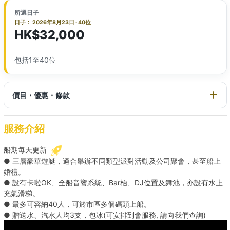
所選日子
日子： 2026年8月23日 · 40位
HK$32,000
包括1至40位
價目・優惠・條款
服務介紹
船期每天更新
● 三層豪華遊艇，適合舉辦不同類型派對活動及公司聚會，甚至船上
婚禮。
● 設有卡啦OK、全船音響系統、Bar枱、DJ位置及舞池，亦設有水上
充氣滑梯。
● 最多可容納40人，可於市區多個碼頭上船。
● 贈送水、汽水人均3支，包冰(可安排到會服務, 請向我們查詢)