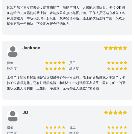
存在自然風險，建議乘客根據需求自行安排額外個人保險。
这次租船和朋友们聚会，简直嗨翻了！游艇空间大，大家能尽情玩耍。卡拉 OK 设
备超给力，麦霸们轮番上阵，音响效果直接把氛围拉满。工作人员还贴心准备了各
環境與財物維護： 為了您的個人安全，請避免從船隻上層跳水或於夜
种桌游道具，中场休息时一起玩闹，欢声笑语不断。船上的饮品选择丰富，为欢乐
間游泳。個人財物請自行妥善保管，Holimood及船東將不予負責，如
聚会更添一份畅快，下次朋友聚会还选这儿！
有需要，可替乘客尋求警方的幫助。
設施損壞與賠償責任： 租賃期間，如船上任何設備、器具、裝置或其
他財物遭到損壞或損毀、偷竊或被移走，租賃人須負擔相關之修理、修
Jackson
復或重新購置費用。
合法行為保障： 所有行程均需符合當地法規。如遇違規行為或攜帶違
價值
員工
禁品，船東將優先配合執法以維護雙方聲譽，並保留即時調整行程之權
乾淨度
舒適度
力。
太棒了！这次租船出海是我近期最开心的一次出行。船上的娱乐设施太丰富了，卡
租船期間，如有任何設備、器具、裝置或其他財物遭到損壞或損毀（正
拉 OK 音质超棒，还有好玩的桌游，和朋友们一起玩得不亦乐乎。同时，船上的卫
常損耗除外）、偷竊或被移走，租賃人應向船東支付修理、修復或重新
生状况也无可挑剔，卫生间干净清爽，全程都让人感觉非常舒适
購置有關物品之費用。
大型設備與煮食： 若租賃人計劃攜帶大型器材（如音響、烹飪等設
備）或需自行煮食，請預先獲得船東確認，以利船上電力與空間配置。
JO
特殊情況處理： 為確保航行安全，若遇機件狀況或不可控因素需調整
價值
員工
行程，船東將以安全為首要考量進行調度。相關的行程變更或補償安
乾淨度
舒適度