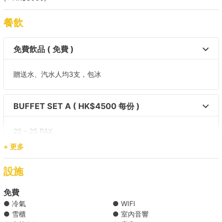
餐飲
【海鮮之旅】維港 → 鯉魚門 
免費飲品 ( 免費 )
【海鮮之旅】維港 → 布袋澳 
贈送水、汽水人均3支，包冰
【離島遊】南區 → 南丫島/長洲 
BUFFET SET A ( HK$4500 每份 )
【水上活動之選】維港 → 南區海灣 
20 – 25 PAX
【水上活動之選】南區 → 南區海灣 
+ 更多
雜果沙律(V)
【離島遊】維港 → 南丫島/長洲  
MIXED FRUIT SALAD (V)(3LBS)
設施
一口蜜味台灣腸
TAIWANESE HONEY SAUSAGE(30 PCS)
【王牌路線】維港 → 清水灣/ 南區/ 南丫島 
免費
泰式魚餅
● 冷氣
● WIFI
THAI FISH CAKE(30 PCS)
● 雪櫃
● 室內音響
莎樂美腸配蜜瓜