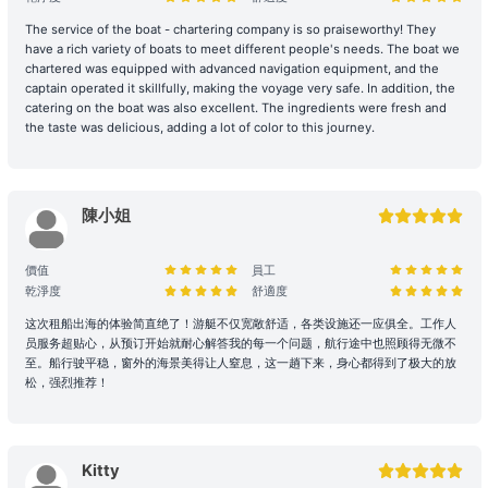
排，請參考 【服務條款全文】 之內容。
The service of the boat - chartering company is so praiseworthy! They
have a rich variety of boats to meet different people's needs. The boat we
惡劣天氣安排
chartered was equipped with advanced navigation equipment, and the
captain operated it skillfully, making the voyage very safe. In addition, the
- 如遇上惡劣天氣，船東會會視乎情況決定是否啟航或更改當日的路線
catering on the boat was also excellent. The ingredients were fresh and
行程，一切都以安全為基礎。船東保留一切啟航與否以及決定路線行程
the taste was delicious, adding a lot of color to this journey.
之權力。
- 在下列情況下，船期將維持正常，恕不退款：
i) 如出航前懸掛一號風球或紅色暴雨警告;
ii) 登船前懸掛一號風球或紅色暴雨警告，或 登船前兩小時由較高風球
陳小姐
改為1號風球，以及黑色暴雨警告信號改為紅色暴雨警告。
租賃人應與船東保持密切聯絡，以確定該天行程安排。
價值
員工
乾淨度
舒適度
- 若於登船前 2 小時，天文台仍懸掛 三號或以上風球、或發出 黑色暴
雨警告，處理方式如下：
这次租船出海的体验简直绝了！游艇不仅宽敞舒适，各类设施还一应俱全。工作人
租賃人可選擇免費改期，款項 100% 轉為Holimood Points。若租賃人
员服务超贴心，从预订开始就耐心解答我的每一个问题，航行途中也照顾得无微不
至。船行驶平稳，窗外的海景美得让人窒息，这一趟下来，身心都得到了极大的放
最終決定取消且不保留積分，我們將收取 10% 的行政手續費後退還現
松，强烈推荐！
金。
- 如於租船期間內改掛三號或更高風球或黑色暴雨警告，依海事條例及
安全起見，船東有權提早回航, 剩餘時間將不作補償。
Kitty
- 如若預約需改期或取消，我們會盡力協助租賃人改期或取消餐飲訂