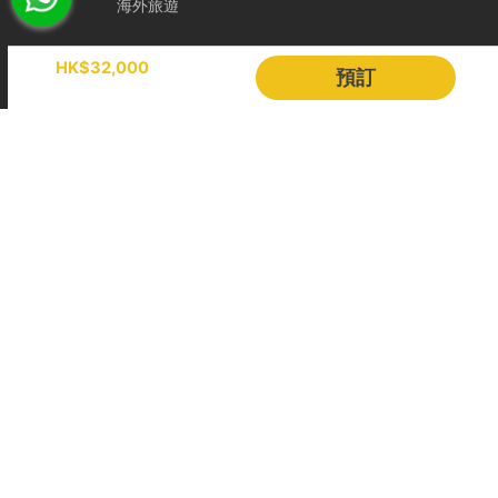
海外旅遊
Holimood
HK$32,000
預訂
活動策劃
成為合作夥伴
BLOG
Holimood Shop
中國内地小程序
中國好旅門網站
Booking Radar
網上預訂系統
預訂管理
營銷銷售
顧客管理
收費方案
客戶作品
其他幫助
全港碼頭地圖
服務條款