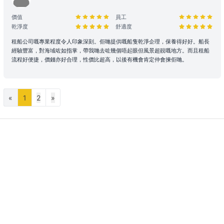
單。
價值
員工
若於出發前 24 小時內才通知改期或取消，由於餐飲已準備或其他因
乾淨度
舒適度
素，我們只能將安排餐飲配送至租賃人指定地址，並視為該項服務已履
行完成。所有餐飲（含贈送及自費）於未來改期之船期將不包含任何餐
租船公司嘅專業程度令人印象深刻。佢哋提供嘅船隻乾淨企理，保養得好好。船長
飲安排，租賃人須重新按網站市價付費訂購。
經驗豐富，對海域咗如指掌，帶我哋去咗幾個唔起眼但風景超靚嘅地方。而且租船
取消政策
流程好便捷，價錢亦好合理，性價比超高，以後有機會肯定仲會揀佢哋。
1. 下單後24小時內免費更換保障
線上即時付款：
如預訂距離出發日達 14日或以上，租賃人方可享有
«
1
2
»
下單後 24 小時內免費更換保障。
留船訂單：
由於船隻已提前為租賃人預留船期，故付款後訂單將即
時確認，不適用此 24 小時免費更換保障。
2. 訂單更改及取消
若超過前述保障期，相關申請將根據該行程適用之等級處理。基於檔期
與營運成本保障，距離出發不足 7 天之訂單將視為行程已完全確認，
及不設更改或取消。
【基礎標準】 政策等級
免費取消或改