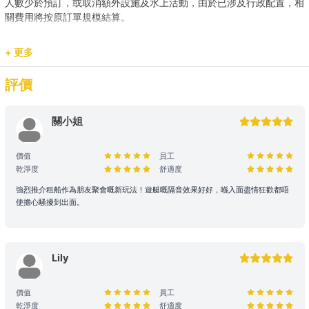
人數少於預訂，或取消額外設施及水上活動，由於已涉及行政配置，相
關費用將按原訂單規模結算。
載客人數與安全： 任何情況下，登船人數必須符合船隻法定之承載
+ 更多
量。若現場人數超出預訂，請即時聯繫我們補齊差額。
評價
預訂用途與報價： 網站顯示之價格主要適用於康樂用途。若涉及商業
推廣、婚嫁或特殊活動，請預先聯繫我們獲取專屬報價，以確保提供相
應的支援與服務。
關小姐
2. 登船與行程保障
價值
員工
乾淨度
舒適度
時程保留： 租賃人如於原定上船時間後兩小時(遊艇) / 十五分鐘 (快艇
及其餘服務) 仍然缺席，則視為放棄該次航行權利。
強烈推介租船作為朋友聚會嘅新玩法！遊艇嘅隔音效果好好，喺入面盡情狂歡都唔
使擔心騷擾到出面。
航行與路線安排： 為保障航行安全，最終路線及行程時長將視當日天
氣、交通及海面狀況由船長落實。若行程因環境因素調整（如延遲出發
或提前靠岸），相關細則請參閱 【服務條款全文】；如有額外路線產
生的費用，請於當日向船東繳付。
Lily
3. 航行安全與守則
價值
員工
安全行為指引： 乘客需自行負責自身及同行者之安全。參與水上活動
乾淨度
舒適度