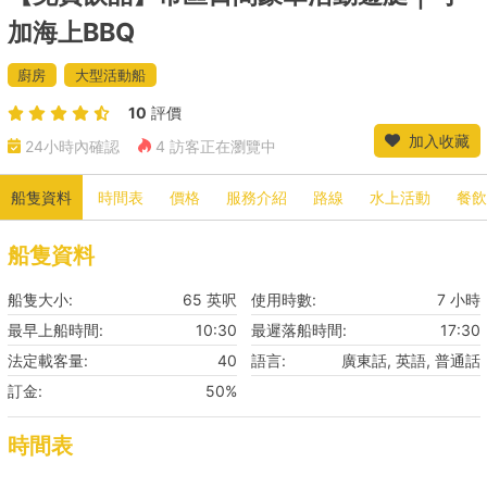
加海上BBQ
廚房
大型活動船
10
評價
加入收藏
24小時內確認
4 訪客正在瀏覽中
船隻資料
時間表
價格
服務介紹
路線
水上活動
餐飲
船隻資料
船隻大小:
65 英呎
使用時數:
7 小時
最早上船時間:
10:30
最遲落船時間:
17:30
法定載客量:
40
語言:
廣東話, 英語, 普通話
訂金:
50%
時間表