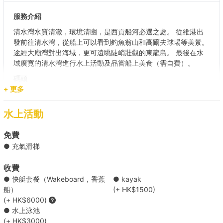
服務介紹
清水灣水質清澈，環境清幽，是西貢船河必選之處。 從維港出
發前往清水灣，從船上可以看到釣魚翁山和高爾夫球場等美景。
途經大廟灣對出海域，更可遠眺陡峭壯觀的東龍島。 最後在水
域廣寛的清水灣進行水上活動及品嘗船上美食（需自費）。
碼頭
(尖沙咀)九龍公眾碼頭 (2,3,4 號梯台) / 中環 (10號碼頭)/ 中環
+ 更多
(9號碼頭)/ 銅鑼灣避風塘公眾碼頭（7號）/ 觀塘公眾碼頭/ 筲箕
灣避風塘1號梯台
水上活動
目的地
免費
大清水灣
● 充氣滑梯
【水上活動之選】維港 → 南區海灣  
收費
● 快艇套餐（Wakeboard，香蕉
● kayak
船）
(+ HK$1500)
【東龍探索之旅】維港 → 東龍洲 
(+ HK$6000)
● 水上泳池
(+ HK$3000)
【港島水上活動之選】維港 → 大浪灣/石澳 