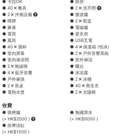
● 卡拉OK
● 廚房
SALAMI AND MELON(20 PCS)
● 40
餐具
● 2
洗手間
沙嗲豬串
● 2
沖身設備
● 微波爐
SATAY PORK SKEWER(20 PCS)
● 啤牌
● 2
骰盅
水牛城雞翼
● 麻雀
● 電磁爐
BUFFALO CHICKEN WINGS(30 PCS)
● 電視
● 更衣房
迷你手打安格斯牛肉漢堡
● 風筒
● USB叉電
MINI ANGUS BEEF BURGER(20 PCS)
● 40
酒杯
● 4
保溫箱 (包冰)
照燒雞扒
● 室內屏幕
● 2
戶外音響系統
TERIYAKI CHICKEN STEAK(3LBS)
● 室內淋浴間
● 室外淋浴
日式海鮮炒烏冬
● 2
無線咪
● 曬台
Stir-fried Udon with Seafood in Japanese Style(3LBS)
● 4
藍牙音響
● 沐浴露
菠蘿雞粒炒飯
● 戶外傢俱
● 2
冰桶
PINEAPPLE CHICKEN FRIED RICE(3LBS)
● 2
長桌
● 40
救生衣
● 電熱水煲
● 2
太陽椅
BUFFET SET B ( HK$5200 每份 )
收費
● 燒烤爐
● 無繩滑水
BBQ MENU – Set A ( HK$5200 每份 )
(+ HK$2000 )
(+ HK$9000 )
● 按摩浴缸
(+ HK$1500 )
BBQ MENU – Set B ( HK$7650 每份 )