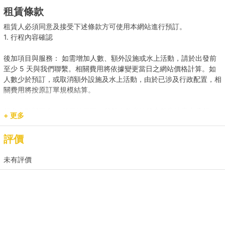
租賃條款
租賃人必須同意及接受下述條款方可使用本網站進行預訂。
1. 行程內容確認
後加項目與服務： 如需增加人數、額外設施或水上活動，請於出發前
至少 5 天與我們聯繫。相關費用將依據變更當日之網站價格計算。如
人數少於預訂，或取消額外設施及水上活動，由於已涉及行政配置，相
關費用將按原訂單規模結算。
載客人數與安全： 任何情況下，登船人數必須符合船隻法定之承載
+ 更多
量。若現場人數超出預訂，請即時聯繫我們補齊差額。
評價
預訂用途與報價： 網站顯示之價格主要適用於康樂用途。若涉及商業
推廣、婚嫁或特殊活動，請預先聯繫我們獲取專屬報價，以確保提供相
未有評價
應的支援與服務。
2. 登船與行程保障
時程保留： 租賃人如於原定上船時間後兩小時(遊艇) / 十五分鐘 (快艇
及其餘服務) 仍然缺席，則視為放棄該次航行權利。