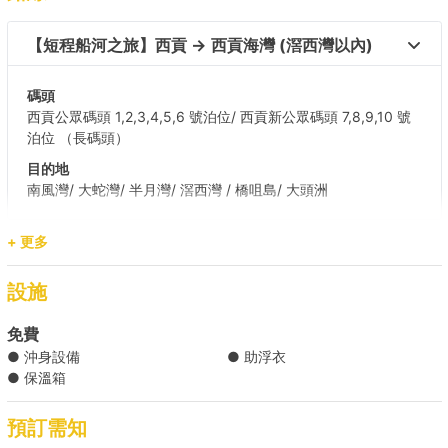
【短程船河之旅】西貢 → 西貢海灣 (滘西灣以內) 
碼頭
西貢公眾碼頭 1,2,3,4,5,6 號泊位/ 西貢新公眾碼頭 7,8,9,10 號
泊位 （長碼頭）
目的地
南風灣/ 大蛇灣/ 半月灣/ 滘西灣 / 橋咀島/ 大頭洲
+ 更多
【水上活動之選】西貢 → 甕缸灣 
設施
【方便船河之旅】西貢 → 白腊灣 +HK$660 
免費
● 沖身設備
● 助浮衣
● 保溫箱
預訂需知