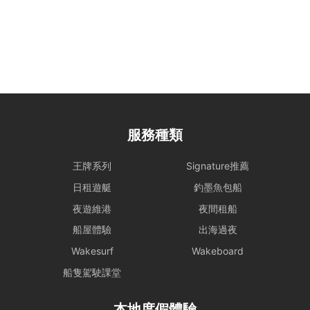
購置有關物品之費用。
大型設備與煮食： 若租賃人計劃攜帶大型器材（如音響、烹飪等設
備）或需自行煮食，請預先獲得船東確認，以利船上電力與空間配置。
特殊情況處理： 為確保航行安全，若遇機件狀況或不可控因素需調整
行程，船東將以安全為首要考量進行調度。相關的行程變更或補償安
排，請參考 【服務條款全文】 之內容。
服務種類
惡劣天氣安排
- 如遇上惡劣天氣，船東會會視乎情況決定是否啟航或更改當日的路線
王牌系列
Signature推薦
行程，一切都以安全為基礎。船東保留一切啟航與否以及決定路線行程
日租遊艇
釣墨魚包船
之權力。
夜遊維港
夜間租船
- 在下列情況下，船期將維持正常，恕不退款：
i) 如出航前懸掛一號風球或紅色暴雨警告;
船屋體驗
出海過夜
ii) 登船前懸掛一號風球或紅色暴雨警告，或 登船前兩小時由較高風球
Wakesurf
Wakeboard
改為1號風球，以及黑色暴雨警告信號改為紅色暴雨警告。
租賃人應與船東保持密切聯絡，以確定該天行程安排。
船隻駕駛課堂
- 若於登船前 2 小時，天文台仍懸掛 三號或以上風球、或發出 黑色暴
本地度假體驗