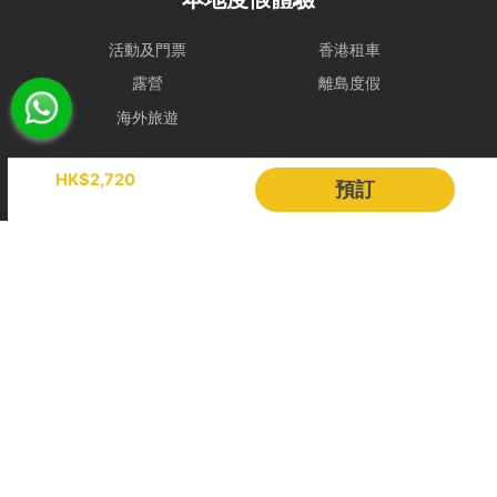
雨警告，處理方式如下：
租賃人可選擇免費改期，款項 100% 轉為Holimood Points。若租賃人
最終決定取消且不保留積分，我們將收取 10% 的行政手續費後退還現
活動及門票
香港租車
金。
露營
離島度假
- 如於租船期間內改掛三號或更高風球或黑色暴雨警告，依海事條例及
安全起見，船東有權提早回航, 剩餘時間將不作補償。
海外旅遊
- 如若預約需改期或取消，我們會盡力協助租賃人改期或取消餐飲訂
Holimood
HK$2,720
單。
預訂
若於出發前 24 小時內才通知改期或取消，由於餐飲已準備或其他因
活動策劃
成為合作夥伴
素，我們只能將安排餐飲配送至租賃人指定地址，並視為該項服務已履
行完成。所有餐飲（含贈送及自費）於未來改期之船期將不包含任何餐
BLOG
Holimood Shop
飲安排，租賃人須重新按網站市價付費訂購。
中國内地小程序
中國好旅門網站
取消政策
更改預訂日期
Booking Radar
距離上船日期最少30日前更改，租賃人須繳付訂單總金額之10%行政
費;
網上預訂系統
預訂管理
距離上船日期最少14日前更改，租賃人須繳付訂單總金額之20%行政
費;
營銷銷售
顧客管理
距離上船日期最少7日前更改，租賃人須繳付訂單總金額之50%行政費;
收費方案
客戶作品
在上船日期7個工作天內不獲更改。