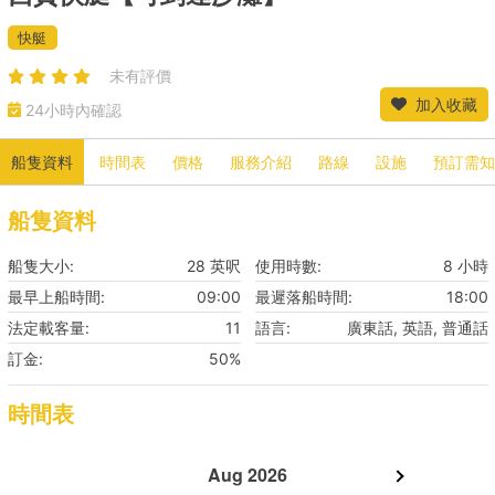
快艇
未有評價
加入收藏
24小時內確認
船隻資料
時間表
價格
服務介紹
路線
設施
預訂需知
船隻資料
船隻大小:
28 英呎
使用時數:
8 小時
最早上船時間:
09:00
最遲落船時間:
18:00
法定載客量:
11
語言:
廣東話, 英語, 普通話
訂金:
50%
時間表
Aug 2026