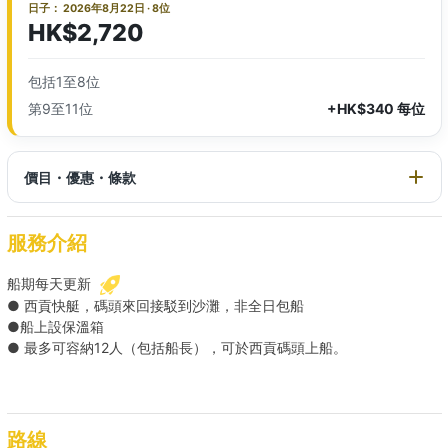
日子： 2026年8月22日 · 8位
HK$2,720
包括1至8位
第9至11位
+HK$340 每位
價目・優惠・條款
服務介紹
船期每天更新
● 西貢快艇，碼頭來回接駁到沙灘，非全日包船
●船上設保溫箱
● 最多可容納12人（包括船長），可於西貢碼頭上船。
路線