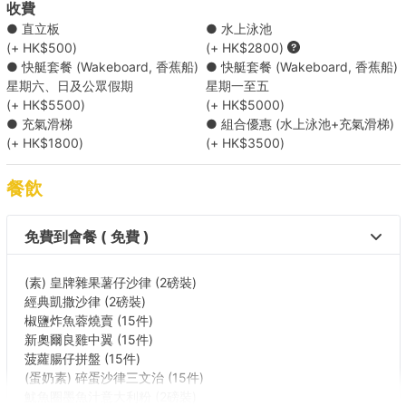
這些海灣水位較深，風景優美，水清沙幼。每年吸引大量遊人來此享
收費
受陽光與海灘，非常適合進行水上活動，如衝浪等。
● 直立板
● 水上泳池
南丫島（船程約1小時15分至1小時30分）
(+ HK$500)
(+ HK$2800)
維港 → 榕樹灣 / 索罟灣
● 快艇套餐 (Wakeboard, 香蕉船)
● 快艇套餐 (Wakeboard, 香蕉船)
這是南丫島上的兩大海灣，水質清澈，景觀開闊，深受香港人喜愛。
星期六、日及公眾假期
星期一至五
島上還有「發哥」曾經光顧的地道海鮮餐廳【南丫索罟灣天虹酒
(+ HK$5500)
(+ HK$5000)
家】，可享用新鮮美味的海鮮。
● 充氣滑梯
● 組合優惠 (水上泳池+充氣滑梯)
(+ HK$1800)
(+ HK$3500)
碼頭
(尖沙咀)九龍公眾碼頭 (2,3,4 號梯台) / 中環 (10號碼頭)/ 中環
餐飲
(9號碼頭)/ 油麻地避風塘五號梯台/ 觀塘公眾碼頭/ 銅鑼灣避風
塘公眾碼頭（7號）
目的地
免費到會餐 ( 免費 )
大清水灣 / 東龍島/ 大廟灣/ 榕樹灣/ 深水灣/ 淺水灣/ 索罟灣
(素) 皇牌雜果薯仔沙律 (2磅裝)
經典凱撒沙律 (2磅裝)
椒鹽炸魚蓉燒賣 (15件)
新奧爾良雞中翼 (15件)
菠蘿腸仔拼盤 (15件)
(蛋奶素) 碎蛋沙律三文治 (15件)
魷魚圈墨魚汁意大利粉 (2磅裝)