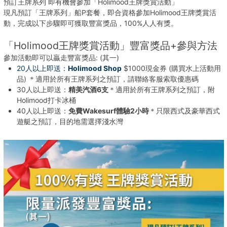
預訂王牌系列 即有機會參加「Holimood王牌獎賞活動」
現凡預訂「王牌系列」船P套餐，即合資格參加Holimood王牌獎賞活
動，完成以下步驟即可獲取豐富獎品，100%人人有獎。
「Holimood王牌獎賞活動」豐富獎品+參與方法
參加活動即可以贏走豐富獎品: (其一)
20人以上即送：
Holimood Shop
$1000現金券 (購買水上活動用
品) ＊適用於所有王牌系列之預訂，請聯絡客服索取優惠碼
30人以上即送：
精美汽酒6支
＊適用於所有王牌系列之預訂，附
Holimood打卡冰桶
40人以上即送：
免費Wakesurf體驗2小時
＊只限西式及豪華西式
遊艇之預訂，目的地需選擇淺水灣