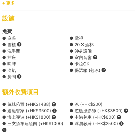
+ 更多
日式海鮮惹味炒烏冬 (2磅裝)
泰式椰香馬莎文焗雞飯 (2磅裝)
紐約芝士蛋糕(15件)
設施
免費
免費飲品（支裝水x1, 汽水x2及紙包飲品x1） ( 免費 )
● 麻雀
● 電視
● 雪櫃
● 20
酒杯
● 洗手間
● 沖身設備
加啤酒*4 ( HK$48 每份 )
● 插座
● 室內音響
● 啤牌
● 卡拉OK
每位客人增加啤酒4罐
● 冷氣
● 保溫箱 (包冰)
*啤酒款式隨機供應
● 房間
額外收費項目
升級精美到會餐單 ( HK$98 每人 )
● 氣球佈置 (+HK$1488)
● 冰 (+HK$200)
升級南丫島「米芝蓮推薦｜天虹金獎海鮮宴」僅限南
● 遊艇管家 (+HK$3500)
● 遊艇攝影師 (+HK$3500)
● 海上導遊 (+HK$1800)
● 中港包車 (+HK$800)
區直送 ( HK$199 每人 )
● 三支魚竿連魚餌 (+HK$1000)
● 浮潛教練 (+HK$2500)
Cocktail海上調酒套餐 ( HK$300 每人 )