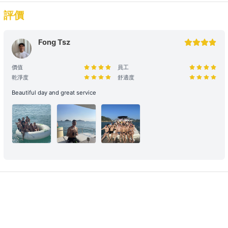
評價
預訂用途與報價： 網站顯示之價格主要適用於康樂用途。若涉及商業
推廣、婚嫁或特殊活動，請預先聯繫我們獲取專屬報價，以確保提供相
應的支援與服務。
Fong Tsz
2. 登船與行程保障
價值
員工
乾淨度
舒適度
時程保留： 租賃人如於原定上船時間後兩小時(遊艇) / 十五分鐘 (快艇
及其餘服務) 仍然缺席，則視為放棄該次航行權利。
Beautiful day and great service
航行與路線安排： 為保障航行安全，最終路線及行程時長將視當日天
氣、交通及海面狀況由船長落實。若行程因環境因素調整（如延遲出發
或提前靠岸），相關細則請參閱 【服務條款全文】；如有額外路線產
生的費用，請於當日向船東繳付。
3. 航行安全與守則
安全行為指引： 乘客需自行負責自身及同行者之安全。參與水上活動
存在自然風險，建議乘客根據需求自行安排額外個人保險。
環境與財物維護： 為了您的個人安全，請避免從船隻上層跳水或於夜
間游泳。個人財物請自行妥善保管，Holimood及船東將不予負責，如