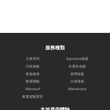
行程，一切都以安全為基礎。船東保留一切啟航與否以及決定路線行程
之權力。
- 在下列情況下，船期將維持正常，恕不退款：
i) 如出航前懸掛一號風球或紅色暴雨警告;
ii) 登船前懸掛一號風球或紅色暴雨警告，或 登船前兩小時由較高風球
改為1號風球，以及黑色暴雨警告信號改為紅色暴雨警告。
租賃人應與船東保持密切聯絡，以確定該天行程安排。
- 若於登船前 2 小時，天文台仍懸掛 三號或以上風球、或發出 黑色暴
服務種類
雨警告，處理方式如下：
租賃人可選擇免費改期，款項 100% 轉為Holimood Points。若租賃人
王牌系列
Signature推薦
最終決定取消且不保留積分，我們將收取 10% 的行政手續費後退還現
金。
日租遊艇
釣墨魚包船
- 如於租船期間內改掛三號或更高風球或黑色暴雨警告，依海事條例及
夜遊維港
夜間租船
安全起見，船東有權提早回航, 剩餘時間將不作補償。
船屋體驗
出海過夜
- 如若預約需改期或取消，我們會盡力協助租賃人改期或取消餐飲訂
Wakesurf
Wakeboard
單。
若於出發前 24 小時內才通知改期或取消，由於餐飲已準備或其他因
船隻駕駛課堂
素，我們只能將安排餐飲配送至租賃人指定地址，並視為該項服務已履
行完成。所有餐飲（含贈送及自費）於未來改期之船期將不包含任何餐
本地度假體驗