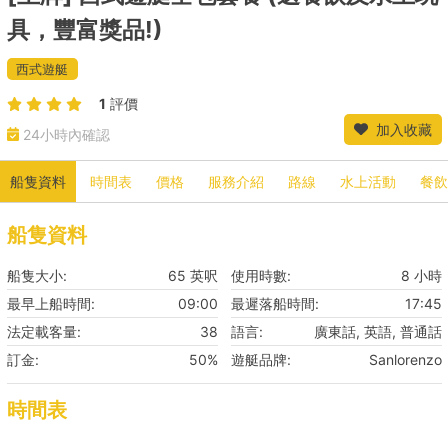
具，豐富獎品!)
西式遊艇
1
評價
加入收藏
24小時內確認
船隻資料
時間表
價格
服務介紹
路線
水上活動
餐飲
船隻資料
船隻大小:
65 英呎
使用時數:
8 小時
最早上船時間:
09:00
最遲落船時間:
17:45
法定載客量:
38
語言:
廣東話, 英語, 普通話
訂金:
50%
遊艇品牌:
Sanlorenzo
時間表