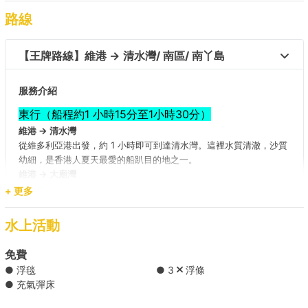
路線
【王牌路線】維港 → 清水灣/ 南區/ 南丫島 
服務介紹
東行（船程約1 小時15分至1小時30分）
維港 → 清水灣
從維多利亞港出發，約 1 小時即可到達清水灣。這裡水質清澈，沙質
幼細，是香港人夏天最愛的船趴目的地之一。
維港 → 大廟灣
佛堂門天后古廟位於西貢清水灣大坳門路大廟灣，因此又稱大廟灣天
+ 更多
后廟。此廟建於南宋咸淳二年，是現存廣東沿岸歷史最悠久的天后廟
之一，規模更是全港之冠。
水上活動
維港 → 淺水灣
淺水灣是香港著名的旅遊景點，其海灘呈彎月形，水清沙幼、波平浪
免費
靜，有「東方夏威夷」的美譽。
● 浮毯
● 3
浮條
南區（船程約1小時至1小時15分）
● 充氣彈床
維港 → 深水灣 / 南灣