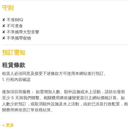
守則
升級美饌到會餐單（連自助餐擺盤及侍應兩位） (
✘ 不准BBQ
HK$399 每人 )
✘ 不可煮食
✘ 不準攜帶大型音響
*餐單可能會因食材供應有所調整，船東保留對上述餐單進行調整的權
✘ 不準攜帶寵物
利。
預訂需知
Holimood為您代訂更多精選到會套餐 (需自行取貨), 按此查看
租賃條款
租賃人必須同意及接受下述條款方可使用本網站進行預訂。
1. 行程內容確認
後加項目與服務： 如需增加人數、額外設施或水上活動，請於出發前
至少 5 天與我們聯繫。相關費用將依據變更當日之網站價格計算。如
人數少於預訂，或取消額外設施及水上活動，由於已涉及行政配置，相
關費用將按原訂單規模結算。
載客人數與安全： 任何情況下，登船人數必須符合船隻法定之承載
+ 更多
量。若現場人數超出預訂，請即時聯繫我們補齊差額。