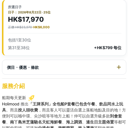
所選日子
日子： 2026年8月22日 · 25位
HK$17,970
正價 HK$23,970
-HK$6,000
包括1至30位
第31至38位
+HK$799 每位
價目・優惠・條款
服務介紹
船期每天更新
Holimood
推出
「王牌系列」全包船P套餐已包含午餐、飲品同水上玩
具
。而且
按人頭收費
，而且客人可以靈活自選上落船地點及目的地！方
便到可以喺中環、尖沙咀等等地方上船！仲可以自選升級多款
到會套
餐
、
南丫島米芝蓮馳名天虹海鮮餐
、
海上調酒
、
連生日主題佈置
等都可
以幫你安排，可添加
中港包車、遊艇管家、海上導遊
等額外服務。