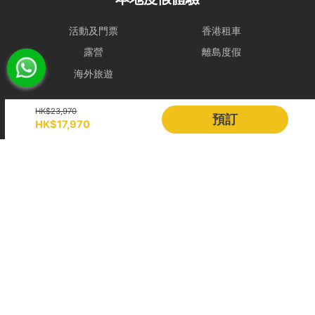
飲安排，租賃人須重新按網站市價付費訂購。
取消政策
活動及門票
香港租車
1. 下單後24小時內免費更換保障
露營
離島度假
線上即時付款：
如預訂距離出發日達 14日或以上，租賃人方可享有
海外旅遊
下單後 24 小時內免費更換保障。
留船訂單：
由於船隻已提前為租賃人預留船期，故付款後訂單將即
Holimood
HK$23,970
時確認，不適用此 24 小時免費更換保障。
預訂
HK$17,970
2. 訂單更改及取消
活動策劃
成為合作夥伴
若超過前述保障期，相關申請將根據該行程適用之等級處理。基於檔期
BLOG
Holimood Shop
與營運成本保障，距離出發不足 7 天之訂單將視為行程已完全確認，
中國内地小程序
中國好旅門網站
及不設更改或取消。
Booking Radar
【極致靈活】 政策等級
免費取消或改
類別
取消或改期手續費
網上預訂系統
預訂管理
期
營銷銷售
顧客管理
週末 / 假
出發 14 天前
出發前 7 至 14 天內：收取訂單總額之
收費方案
客戶作品
日
30%