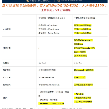
每月特選船隻減價優惠，每人即減HKD$100-$200，人均低至$399！