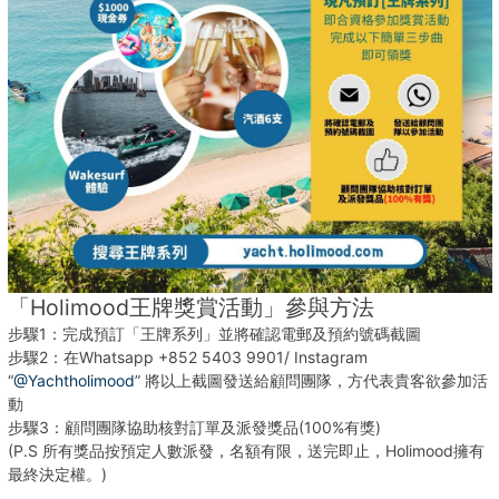
「Holimood王牌獎賞活動」參與方法
步驟1：完成預訂「王牌系列」並將確認電郵及預約號碼截圖
步驟2：在Whatsapp +852 5403 9901/ Instagram
“
@Yachtholimood
” 將以上截圖發送給顧問團隊，方代表貴客欲參加活
動
步驟3：顧問團隊協助核對訂單及派發獎品(100%有獎)
(P.S 所有獎品按預定人數派發，名額有限，送完即止，Holimood擁有
最終決定權。)