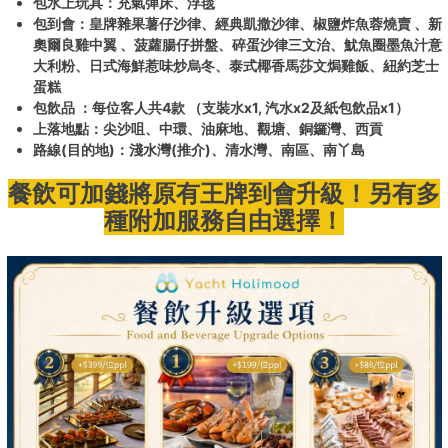
包水上玩具：充氣彈床、浮毯
包到會：皇牌雜果薯仔沙律、經典凱撒沙律、椒鹽炸魚蓉燒賣 、新
奧爾良雞中翼 、菠蘿腸仔拼盤、碎蛋沙律三文治、魷魚圈墨魚汁意
大利粉、日式海鮮惹味炒烏冬、泰式椰香馬莎文焗雞飯、紐約芝士
蛋糕
包飲品 ：每位客人共4款 （支裝水x1, 汽水x2及紙包飲品x1）
上落地點：尖沙咀、中環、油麻地、觀塘、銅鑼灣、西貢
路線(目的地)：淺水灣(推介)、清水灣、南區、南丫島
餐飲可加錢將原有王牌到會
升級！另有多
種附加服務自由選擇！