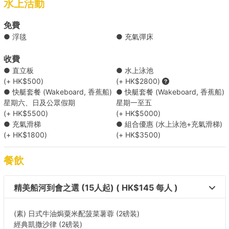
水上活動
【離島遊】維港 → 南丫島/長洲 
免費
● 浮毯
● 充氣彈床
【熱門船河之旅】維港 →大清水灣 
收費
● 直立板
● 水上泳池
【漁村離島遊】維港 → 大澳 +HK$3000 
(+ HK$500)
(+ HK$2800)
● 快艇套餐 (Wakeboard, 香蕉船)
● 快艇套餐 (Wakeboard, 香蕉船)
星期六、日及公眾假期
星期一至五
【恬靜船河之旅】西貢 → 小清水灣 +HK$4500 
(+ HK$5500)
(+ HK$5000)
● 充氣滑梯
● 組合優惠 (水上泳池+充氣滑梯)
(+ HK$1800)
【方便船河之旅】西貢 → 白臘 +HK$4500 
(+ HK$3500)
餐飲
【水上活動之選】西貢 → 甕缸灣 +HK$4500 
精美船河到會之選 (15人起) ( HK$145 每人 )
【短程船河之旅】西貢→西貢海灣(滘西灣以內) 
+HK$4500 
(素) 日式牛油焗粟米配菠菜薯蓉 (2磅装)
經典凱撒沙律 (2磅装)