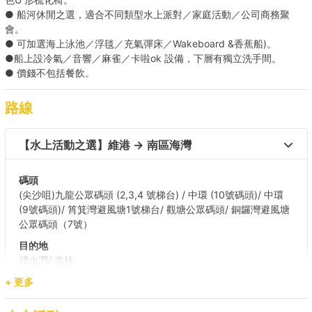
● 船河休閒之選，適合不同類型水上派對／家庭活動／公司商務聚
會。
● 可加選海上泳池／浮毯／充氣彈床／Wakeboard &香蕉船)。
●船上設冷氣／音響／麻雀／卡啦ok 設備，下層有獨立洗手間。
● 價錢不包括餐飲。
路線
【水上活動之選】維港 → 南區海灣 
碼頭
(尖沙咀)九龍公眾碼頭 (2,3,4 號梯台) / 中環 (10號碼頭)/ 中環
(9號碼頭)/ 筲箕灣避風塘1號梯台/ 觀塘公眾碼頭/ 銅鑼灣避風塘
公眾碼頭（7號）
目的地
淺水灣/ 赤柱
+ 更多
【東龍探索之旅】維港 → 東龍洲 