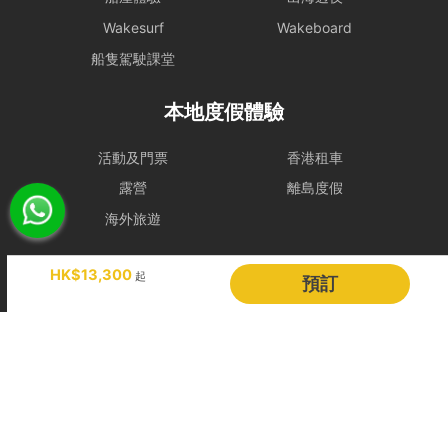
Wakesurf
Wakeboard
船隻駕駛課堂
本地度假體驗
活動及門票
香港租車
露營
離島度假
海外旅遊
Holimood
HK$13,300
起
預訂
活動策劃
成為合作夥伴
BLOG
Holimood Shop
中國内地小程序
中國好旅門網站
Booking Radar