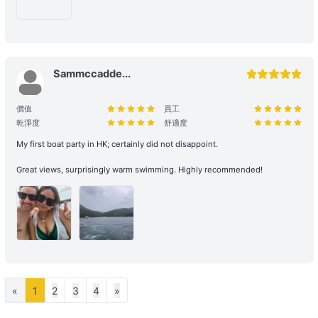
- 如遇上惡劣天氣，船東會會視乎情況決定是否啟航或更改當日的路線
行程，一切都以安全為基礎。船東保留一切啟航與否以及決定路線行程
之權力。
- 在下列情況下，船期將維持正常，恕不退款：
i) 如出航前懸掛一號風球或紅色暴雨警告;
Sammccadde...
ii) 登船前懸掛一號風球或紅色暴雨警告，或 登船前兩小時由較高風球
改為1號風球，以及黑色暴雨警告信號改為紅色暴雨警告。
價值
員工
租賃人應與船東保持密切聯絡，以確定該天行程安排。
乾淨度
舒適度
- 若於登船前 2 小時，天文台仍懸掛 三號或以上風球、或發出 黑色暴
My first boat party in HK; certainly did not disappoint.
雨警告，處理方式如下：
Great views, surprisingly warm swimming. Highly recommended!
租賃人可選擇免費改期，款項 100% 轉為Holimood Points。若租賃人
最終決定取消且不保留積分，我們將收取 10% 的行政手續費後退還現
金。
- 如於租船期間內改掛三號或更高風球或黑色暴雨警告，依海事條例及
安全起見，船東有權提早回航, 剩餘時間將不作補償。
- 如若預約需改期或取消，我們會盡力協助租賃人改期或取消餐飲訂
單。
«
1
2
3
4
»
若於出發前 24 小時內才通知改期或取消，由於餐飲已準備或其他因
素，我們只能將安排餐飲配送至租賃人指定地址，並視為該項服務已履