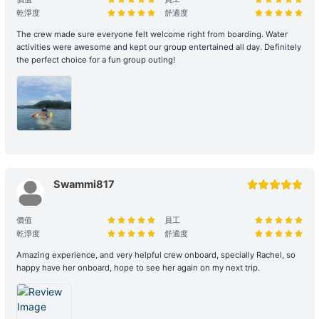
間游泳。個人財物請自行妥善保管，Holimood及船東將不予負責，如
乾淨度
舒適度
有需要，可替乘客尋求警方的幫助。
The crew made sure everyone felt welcome right from boarding. Water
設施損壞與賠償責任： 租賃期間，如船上任何設備、器具、裝置或其
activities were awesome and kept our group entertained all day. Definitely
他財物遭到損壞或損毀、偷竊或被移走，租賃人須負擔相關之修理、修
the perfect choice for a fun group outing!
復或重新購置費用。
合法行為保障： 所有行程均需符合當地法規。如遇違規行為或攜帶違
禁品，船東將優先配合執法以維護雙方聲譽，並保留即時調整行程之權
力。
租船期間，如有任何設備、器具、裝置或其他財物遭到損壞或損毀（正
常損耗除外）、偷竊或被移走，租賃人應向船東支付修理、修復或重新
購置有關物品之費用。
Swammi817
大型設備與煮食： 若租賃人計劃攜帶大型器材（如音響、烹飪等設
備）或需自行煮食，請預先獲得船東確認，以利船上電力與空間配置。
價值
員工
乾淨度
舒適度
特殊情況處理： 為確保航行安全，若遇機件狀況或不可控因素需調整
Amazing experience, and very helpful crew onboard, specially Rachel, so
行程，船東將以安全為首要考量進行調度。相關的行程變更或補償安
happy have her onboard, hope to see her again on my next trip.
排，請參考 【服務條款全文】 之內容。
惡劣天氣安排