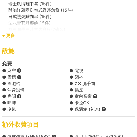
【零污染沙灘之旅】西貢→大浪西灣 +HK$6500 
瑞士風情雞中翼 (15件)
酥脆洋蔥圈拼泰式香茅魚餅 (15件)
日式照燒雞肉串 (15件)
【美灘沙灘之旅】西貢 → 浪茄灣 +HK$6500 
法式雪花丹麥酥(15件)
魷魚圈墨魚汁意大利粉(2磅裝)
+ 更多
泰式椰香馬莎文焗雞飯 (2磅裝)
煙三文魚蛋白炒飯 (2磅裝)
日式吉士忌廉泡芙 (15件)
設施
*12月後菜單內容或會有更改，實際可供應之菜式視乎季節、食
免費
材購買及存貨等因素而異
● 麻雀
● 電視
● 雪櫃
● 酒杯
● 酒吧枱
● 2
洗手間
10人到會 X 海鮮BBQ Menu A ( HK$2400 )
● 沖身設備
● 插座
● 房間
● 室內音響
● 啤牌
● 卡拉OK
10人到會 X 海鮮BBQ Menu B ( HK$2600 )
● 冷氣
● 保溫箱 (包冰)
20人到會 X 海鮮BBQ Menu A ( HK$4400 )
額外收費項目
● 氣球佈置 (+HK$1688)
● 食用冰(16磅) (+HK$200)