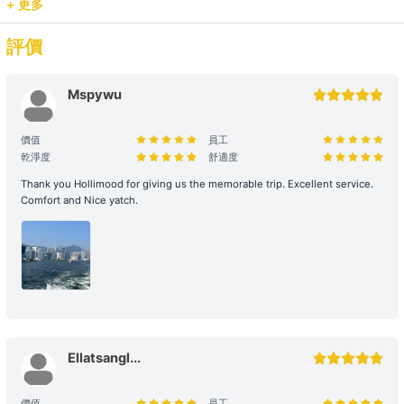
+ 更多
量。若現場人數超出預訂，請即時聯繫我們補齊差額。
評價
預訂用途與報價： 網站顯示之價格主要適用於康樂用途。若涉及商業
推廣、婚嫁或特殊活動，請預先聯繫我們獲取專屬報價，以確保提供相
應的支援與服務。
Mspywu
2. 登船與行程保障
價值
員工
乾淨度
舒適度
時程保留： 租賃人如於原定上船時間後兩小時(遊艇) / 十五分鐘 (快艇
及其餘服務) 仍然缺席，則視為放棄該次航行權利。
Thank you Hollimood for giving us the memorable trip. Excellent service.
Comfort and Nice yatch.
航行與路線安排： 為保障航行安全，最終路線及行程時長將視當日天
氣、交通及海面狀況由船長落實。若行程因環境因素調整（如延遲出發
或提前靠岸），相關細則請參閱 【服務條款全文】；如有額外路線產
生的費用，請於當日向船東繳付。
3. 航行安全與守則
安全行為指引： 乘客需自行負責自身及同行者之安全。參與水上活動
存在自然風險，建議乘客根據需求自行安排額外個人保險。
Ellatsangl...
環境與財物維護： 為了您的個人安全，請避免從船隻上層跳水或於夜
價值
員工