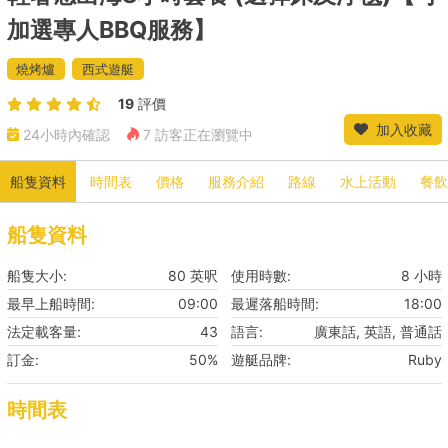
加選專人BBQ服務】
燒烤爐
西式遊艇
19
評價
加入收藏
24小時內確認
7 訪客正在瀏覽中
船隻資料
時間表
價格
服務介紹
路線
水上活動
餐飲
船隻資料
船隻大小:
80 英呎
使用時數:
8 小時
最早上船時間:
09:00
最遲落船時間:
18:00
法定載客量:
43
語言:
廣東話, 英語, 普通話
訂金:
50%
遊艇品牌:
Ruby
時間表