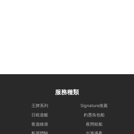
日
30%
出發前 7 天內：不可更改或取消
平日
出發 7 天前
出發前 7 天內：不可更改或取消
Holimood Points與退款說明：
扣除必要手續費後，餘額將以
Holimood Points 發放（有效期一年）。若租賃人最終決定取消且不保
留積分，我們將收取 10% 的行政手續費後退還現金。
服務種類
王牌系列
Signature推薦
日租遊艇
釣墨魚包船
夜遊維港
夜間租船
船屋體驗
出海過夜