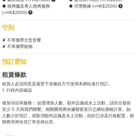
20人到會 X 海鮮BBQ Menu B ( HK$4800 )
● 燒烤爐及專人燒烤服務
● 浮潛教練 (+HK$2500)
(+HK$2000)
精選飲品套餐 ( HK$1500 )
守則
酒精飲品套餐 ( HK$3000 )
✘ 不準攜帶大型音響
✘ 不準攜帶寵物
豪華酒精飲品套餐 ( HK$3800 )
預訂需知
*餐單可能會因食材供應有所調整，船東保留對上述餐單進行調整的權
利。
租賃條款
租賃人必須同意及接受下述條款方可使用本網站進行預訂。
Holimood為您代訂更多精選到會套餐 (需自行取貨), 按此查看
1. 行程內容確認
後加項目與服務： 如需增加人數、額外設施或水上活動，請於出發前
至少 5 天與我們聯繫。相關費用將依據變更當日之網站價格計算。如
人數少於預訂，或取消額外設施及水上活動，由於已涉及行政配置，相
關費用將按原訂單規模結算。
載客人數與安全： 任何情況下，登船人數必須符合船隻法定之承載