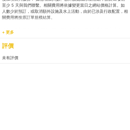
至少 5 天與我們聯繫。相關費用將依據變更當日之網站價格計算。如
人數少於預訂，或取消額外設施及水上活動，由於已涉及行政配置，相
關費用將按原訂單規模結算。
載客人數與安全： 任何情況下，登船人數必須符合船隻法定之承載
+ 更多
量。若現場人數超出預訂，請即時聯繫我們補齊差額。
評價
預訂用途與報價： 網站顯示之價格主要適用於康樂用途。若涉及商業
推廣、婚嫁或特殊活動，請預先聯繫我們獲取專屬報價，以確保提供相
未有評價
應的支援與服務。
2. 登船與行程保障
時程保留： 租賃人如於原定上船時間後兩小時(遊艇) / 十五分鐘 (快艇
及其餘服務) 仍然缺席，則視為放棄該次航行權利。
航行與路線安排： 為保障航行安全，最終路線及行程時長將視當日天
氣、交通及海面狀況由船長落實。若行程因環境因素調整（如延遲出發
或提前靠岸），相關細則請參閱 【服務條款全文】；如有額外路線產
生的費用，請於當日向船東繳付。
3. 航行安全與守則