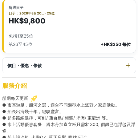
所選日子
日子： 2026年8月20日 · 25位
HK$9,800
包括1至25位
第26至45位
+HK$250 每位
價目・優惠・條款
服務介紹
船期每天更新
● 市區遊艇，船河之選，適合不同類型水上派對／家庭活動。
● 船長出海幾十年，經驗豐富。
● 超多路線選擇，可到/ 蒲台島/ 梅窩/ 坪洲/ 東龍洲 等。
● 水上活動優惠套餐：獨木舟加直立板只需$1300, 價錢已包浮毯及浮
條.
● 船上設冷氣, 卡啦OK, 藍牙音響, 啤牌 ETC