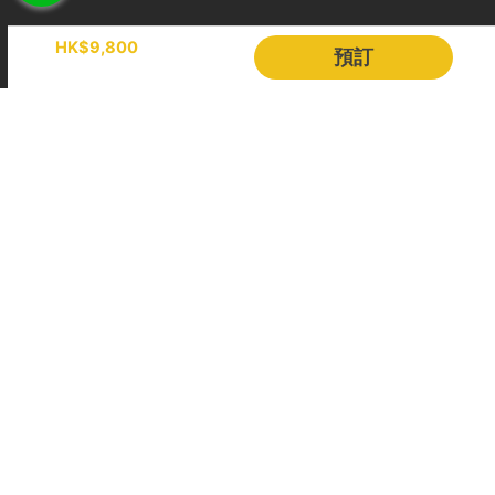
- 如若預約需改期或取消，我們會盡力協助租賃人改期或取消餐飲訂
Holimood
HK$9,800
單。
預訂
若於出發前 24 小時內才通知改期或取消，由於餐飲已準備或其他因
活動策劃
成為合作夥伴
素，我們只能將安排餐飲配送至租賃人指定地址，並視為該項服務已履
行完成。所有餐飲（含贈送及自費）於未來改期之船期將不包含任何餐
BLOG
Holimood Shop
飲安排，租賃人須重新按網站市價付費訂購。
中國内地小程序
中國好旅門網站
取消政策
1. 下單後24小時內免費更換保障
Booking Radar
線上即時付款：
如預訂距離出發日達 14日或以上，租賃人方可享有
下單後 24 小時內免費更換保障。
網上預訂系統
預訂管理
留船訂單：
由於船隻已提前為租賃人預留船期，故付款後訂單將即
營銷銷售
顧客管理
時確認，不適用此 24 小時免費更換保障。
收費方案
客戶作品
2. 訂單更改及取消
其他幫助
若超過前述保障期，相關申請將根據該行程適用之等級處理。基於檔期
與營運成本保障，距離出發不足 7 天之訂單將視為行程已完全確認，
及不設更改或取消。
全港碼頭地圖
服務條款
私隱政策
會員計劃條款及細則
【基礎標準】 政策等級