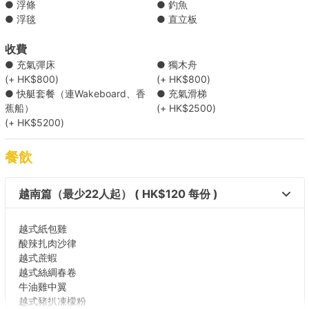
● 浮條
● 釣魚
● 浮毯
● 直立板
【短程船河之旅】南區 → 南區海灣  
收費
● 充氣彈床
● 獨木舟
【維港遊】維多利亞港  
(+ HK$800)
(+ HK$800)
● 快艇套餐（連Wakeboard、香
● 充氣滑梯
蕉船）
(+ HK$2500)
【單程外島接駁服務】東龍島 → 市區 
(+ HK$5200)
【海灣船河之旅】維港→大清水灣 
餐飲
【短程船P之旅】 觀塘 →大廟灣 
越南篇（最少22人起） ( HK$120 每份 )
【跟大船水上活動之選】筲箕灣->南區深水灣/ 淺水
越式紙包雞
灣/南丫島 
酸辣扎肉沙律
越式蔗蝦
越式絲綢春卷
【跟大船抵玩水上活動之選】筲箕灣->大清水灣 
牛油雞中翼
越式豬扒凍檬粉