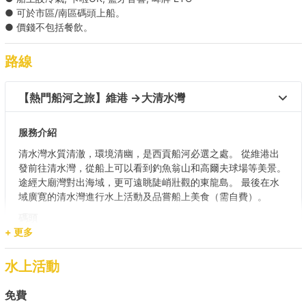
● 可於市區/南區碼頭上船。
● 價錢不包括餐飲。
路線
【熱門船河之旅】維港 →大清水灣  
服務介紹
清水灣水質清澈，環境清幽，是西貢船河必選之處。 從維港出
發前往清水灣，從船上可以看到釣魚翁山和高爾夫球場等美景。
途經大廟灣對出海域，更可遠眺陡峭壯觀的東龍島。 最後在水
域廣寛的清水灣進行水上活動及品嘗船上美食（需自費）。
碼頭
(尖沙咀)九龍公眾碼頭 (2,3,4 號梯台) / 中環 (10號碼頭)/ 中環
+ 更多
(9號碼頭)/ 銅鑼灣避風塘公眾碼頭（7號）/ 觀塘公眾碼頭/ 筲箕
灣避風塘1號梯台
水上活動
目的地
免費
大清水灣