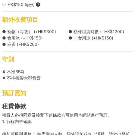
【離島遊】南區 → 南丫島/長洲 +HK$800 
(+ HK$150 每份)
【水上活動之選】南區 → 南區海灣 +HK$800 
額外收費項目
● 寵物（每隻） (+HK$300)
● 額外租賃時數 (+HK$1200)
【悠閒離島遊】維港 → 梅窩/坪洲 +HK$1000 
● 食用冰 (+HK$150)
● 非食用冰 (+HK$150)
● 麻雀 (+HK$200)
【樂園遊】維港 → 迪士尼碼頭 +HK$1000 
守則
【美景船河之旅】維港 → 大嶼山南  +HK$1000 
✘ 不准BBQ
✘ 不準攜帶大型音響
【「南極」探索之旅】南區 → 蒲台島  +HK$1000 
預訂需知
【離島遊】 +HK$1200 
租賃條款
租賃人必須同意及接受下述條款方可使用本網站進行預訂。
1. 行程內容確認
後加項目與服務： 如需增加人數、額外設施或水上活動，請於出發前