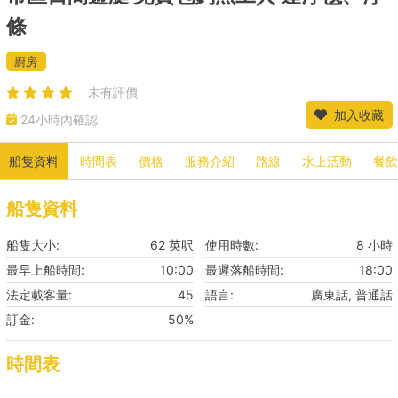
條
廚房
未有評價
加入收藏
24小時內確認
船隻資料
時間表
價格
服務介紹
路線
水上活動
餐飲
船隻資料
船隻大小:
62 英呎
使用時數:
8 小時
最早上船時間:
10:00
最遲落船時間:
18:00
法定載客量:
45
語言:
廣東話, 普通話
訂金:
50%
時間表