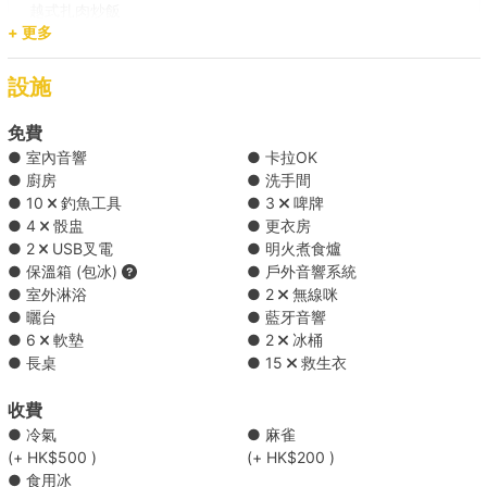
越式扎肉炒飯
【古色古香維港遊】維多利亞港 
+ 更多
泰式炒什菜
越式椰汁糕
【水上活動之選】維港 → 南區海灣  
雪芳蛋糕
設施
礦泉水
免費
【去程】銅鑼灣->東龍島舊碼頭/東龍島北碼頭  
● 室內音響
● 卡拉OK
日本篇（最少22人起） ( HK$120 每份 )
● 廚房
● 洗手間
【離島遊】維港 → 南丫島/長洲  
● 10
釣魚工具
● 3
啤牌
● 4
骰盅
● 更衣房
泰國篇（最少22人起） ( HK$120 每份 )
● 2
USB叉電
● 明火煮食爐
【港島水上活動之選】維港 → 大浪灣/石澳 
● 保溫箱 (包冰)
● 戶外音響系統
*餐單可能會因食材供應有所調整，船東保留對上述餐單進行調整的權
● 室外淋浴
● 2
無線咪
利。
【東龍探索之旅】維港 → 東龍洲 
● 曬台
● 藍牙音響
● 6
軟墊
● 2
冰桶
Holimood為您代訂更多精選到會套餐 (需自行取貨), 按此查看
● 長桌
● 15
救生衣
【水上活動之選】維港 → 南區海灣 
收費
【「南極」探索之旅】維港 → 蒲台島   +HK$800 
● 冷氣
● 麻雀
(+ HK$500 )
(+ HK$200 )
● 食用冰