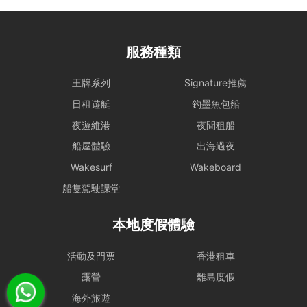
特殊情況處理： 為確保航行安全，若遇機件狀況或不可控因素需調整
行程，船東將以安全為首要考量進行調度。相關的行程變更或補償安
排，請參考 【服務條款全文】 之內容。
服務種類
惡劣天氣安排
- 如遇上惡劣天氣，船東會會視乎情況決定是否啟航或更改當日的路線
王牌系列
Signature推薦
行程，一切都以安全為基礎。船東保留一切啟航與否以及決定路線行程
日租遊艇
釣墨魚包船
之權力。
夜遊維港
夜間租船
- 在下列情況下，船期將維持正常，恕不退款：
i) 如出航前懸掛一號風球或紅色暴雨警告;
船屋體驗
出海過夜
ii) 登船前懸掛一號風球或紅色暴雨警告，或 登船前兩小時由較高風球
Wakesurf
Wakeboard
改為1號風球，以及黑色暴雨警告信號改為紅色暴雨警告。
租賃人應與船東保持密切聯絡，以確定該天行程安排。
船隻駕駛課堂
- 若於登船前 2 小時，天文台仍懸掛 三號或以上風球、或發出 黑色暴
本地度假體驗
雨警告，處理方式如下：
租賃人可選擇免費改期，款項 100% 轉為Holimood Points。若租賃人
最終決定取消且不保留積分，我們將收取 10% 的行政手續費後退還現
活動及門票
香港租車
金。
露營
離島度假
- 如於租船期間內改掛三號或更高風球或黑色暴雨警告，依海事條例及
安全起見，船東有權提早回航, 剩餘時間將不作補償。
海外旅遊