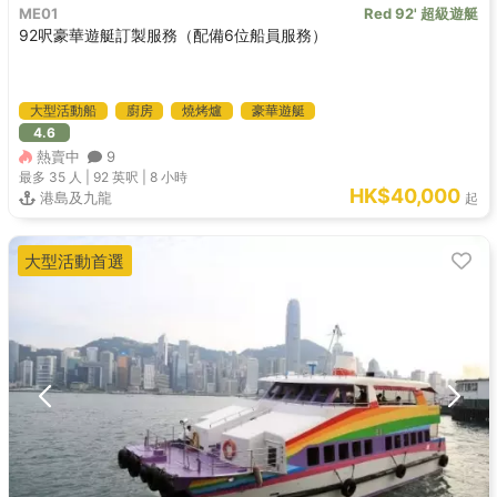
ME01
Red 92' 超級遊艇
92呎豪華遊艇訂製服務（配備6位船員服務）
大型活動船
廚房
燒烤爐
豪華遊艇
4.6
熱賣中
9
最多 35
人 |
92 英呎
|
8 小時
HK$40,000
港島及九龍
起
大型活動首選