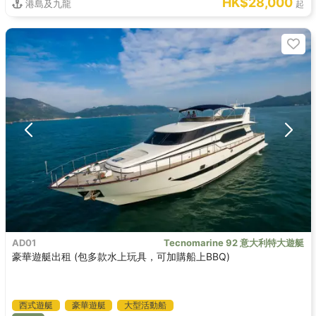
HK$28,000
港島及九龍
起
AD01
Tecnomarine 92 意大利特大遊艇
豪華遊艇出租 (包多款水上玩具，可加購船上BBQ)
西式遊艇
豪華遊艇
大型活動船