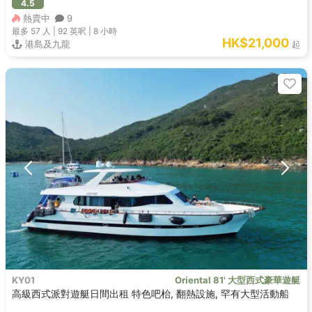
4.5
熱賣中
9
最多 57
人 |
92 英呎
|
8 小時
HK$21,000
港島及九龍
起
KY01
Oriental 81' 大型西式豪華遊艇
高級西式派對遊艇日間出租 特色吧枱, 翻熱設施, 罕有大型活動船