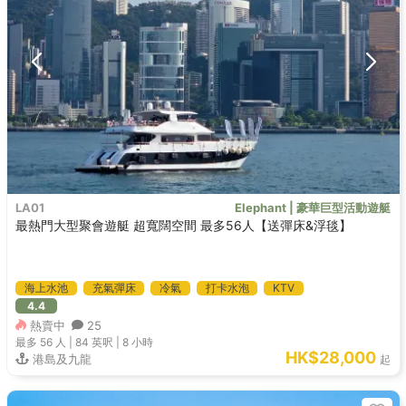
LA01
Elephant | 豪華巨型活動遊艇
最熱門大型聚會遊艇 超寬闊空間 最多56人【送彈床&浮毯】
海上水池
充氣彈床
冷氣
打卡水泡
KTV
4.4
熱賣中
25
最多 56
人 |
84 英呎
|
8 小時
HK$28,000
港島及九龍
起