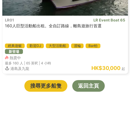
LR01
LR Event Boat 65
160人巨型活動船出租。全自訂路線，離島遊旅行首選
經典遊艇
歡迎DJ
大型活動船
渡輪
Bar枱
新登場
熱賣中
最多 160
人 |
65 英呎
|
4 小時
HK$30,000
港島及九龍
起
搜尋更多船隻
返回主頁