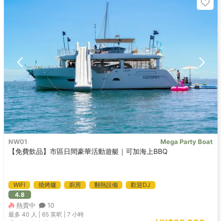
NW01
Mega Party Boat
【免費飲品】市區日間豪華活動遊艇｜可加海上BBQ
WIFI
燒烤爐
廚房
翻熱設備
歡迎DJ
4.8
熱賣中
10
最多 40
人 |
65 英呎
|
7 小時