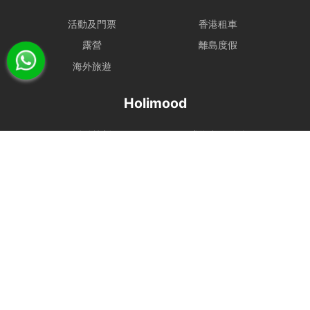
活動及門票
香港租車
露營
離島度假
海外旅遊
Holimood
活動策劃
成為合作夥伴
BLOG
Holimood Shop
中國内地小程序
中國好旅門網站
Booking Radar
網上預訂系統
預訂管理
營銷銷售
顧客管理
收費方案
客戶作品