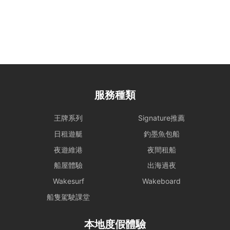
服務種類
王牌系列
Signature推薦
日租遊艇
釣墨魚包船
夜遊維港
夜間租船
船屋體驗
出海過夜
Wakesurf
Wakeboard
船隻駕駛課堂
本地度假體驗