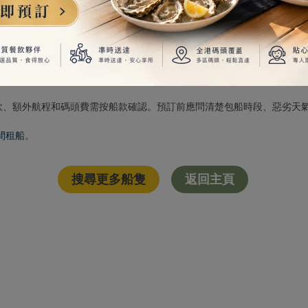
船款，再比較室內外空間、冷氣、餐飲和水上活動。朋友船 P、親子出
飲、額外航程和碼頭費需按船款確認。預訂前應問清楚包船時段、惡劣天
間租船
。
搜尋更多船隻
返回主頁