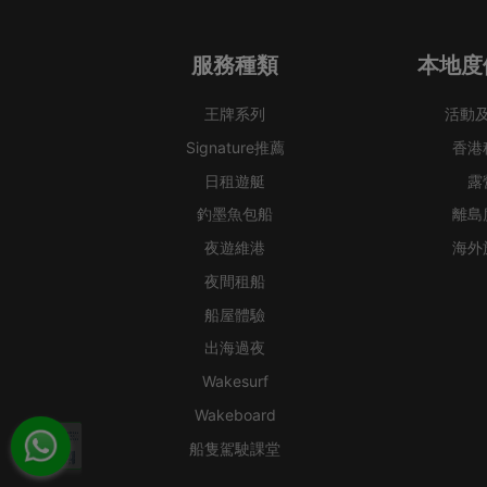
服務種類
本地度
王牌系列
活動
Signature推薦
香港
日租遊艇
露
釣墨魚包船
離島
夜遊維港
海外
夜間租船
船屋體驗
出海過夜
Wakesurf
Wakeboard
船隻駕駛課堂