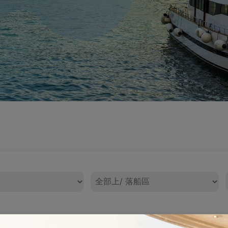
上/ 落船區
型、租用時數及套餐內容比較租船選擇。