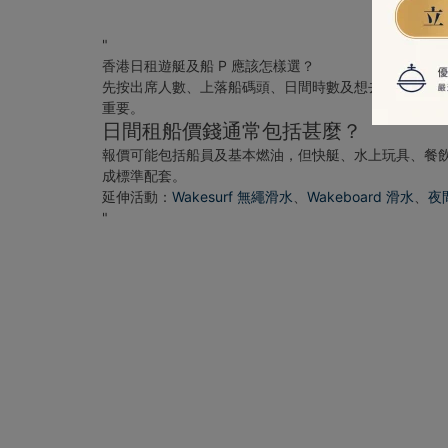
"
香港日租遊艇及船 P 應該怎樣選？
先按出席人數、上落船碼頭、日間時數及想去的水域縮窄
重要。
日間租船價錢通常包括甚麼？
報價可能包括船員及基本燃油，但快艇、水上玩具、餐
成標準配套。
延伸活動：
Wakesurf 無繩滑水
、
Wakeboard 滑水
、
夜
"