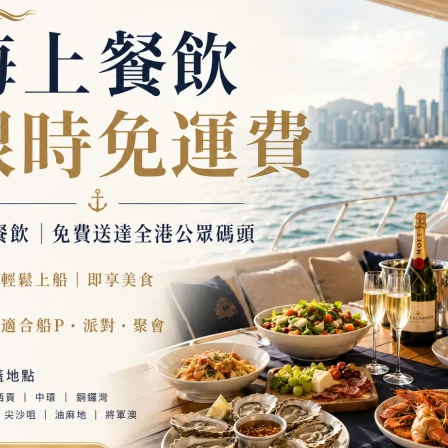
西式遊艇、餐飲、水上玩具及延長時數影響。
、公司活動及家庭出海的日租遊艇，讓你同時查看私人包船與不同預算方案。選
合活動的船P套餐。熱門夏季週末及公眾假期通常較早滿額，如日期彈性
«
1
2
3
4
5
6
7
8
9
10
11
»