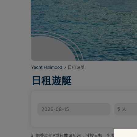
Yacht Holimood
> 日租遊艇
日租遊艇
日期
人數
計劃香港船P或日間遊船河，可按人數、出發碼頭、船