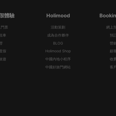
假體驗
Holimood
Bookin
及門票
活動策劃
網上
租車
成為合作夥伴
預
營
BLOG
營
度假
Holimood Shop
顧
旅遊
中國内地小程序
收
中國好旅門網站
客