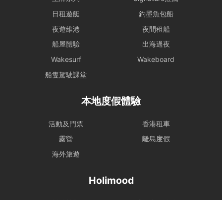
日租遊艇
釣墨魚包船
夜遊維港
夜間租船
船屋體驗
出海過夜
Wakesurf
Wakeboard
船隻駕駛課堂
本地度假體驗
活動及門票
香港租車
露營
離島度假
海外旅遊
Holimood
活動策劃
成為合作夥伴
BLOG
Holimood Shop