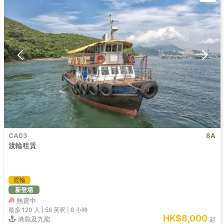
CA03
8A
渡輪租賃
渡輪
新登場
熱賣中
最多 120
人 |
56 英呎
|
8 小時
HK$8,000
港島及九龍
起