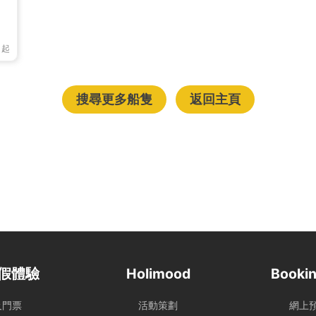
0
起
搜尋更多船隻
返回主頁
假體驗
Holimood
Bookin
及門票
活動策劃
網上