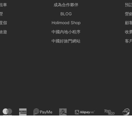
租車
成為合作夥伴
預
營
BLOG
營
度假
Holimood Shop
顧
旅遊
中國内地小程序
收
中國好旅門網站
客
© Holimood 2026. All right reserved.