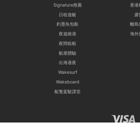
Signature推薦
香港
日租遊艇
露
釣墨魚包船
離島
夜遊維港
海外
夜間租船
船屋體驗
出海過夜
Wakesurf
Wakeboard
船隻駕駛課堂