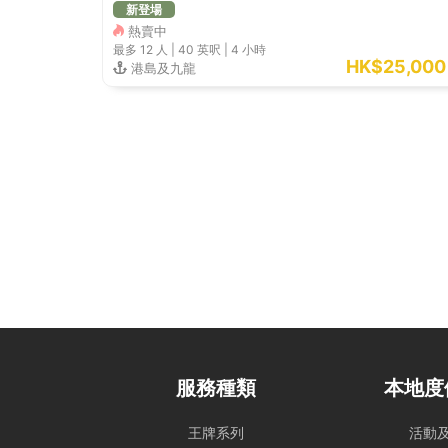
新登場
熱賣中
最多 12
人 |
40 英呎
|
4 小時
HK$25,00
港島及九龍
服務種類
本地度
王牌系列
活動