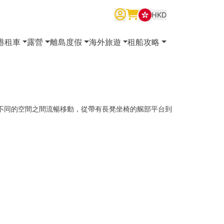
HKD
繁體中文
English
简体中文
港租車
露營
離島度假
海外旅遊
租船攻略
您可以在不同的空間之間流暢移動，從帶有長凳坐椅的艉部平台到