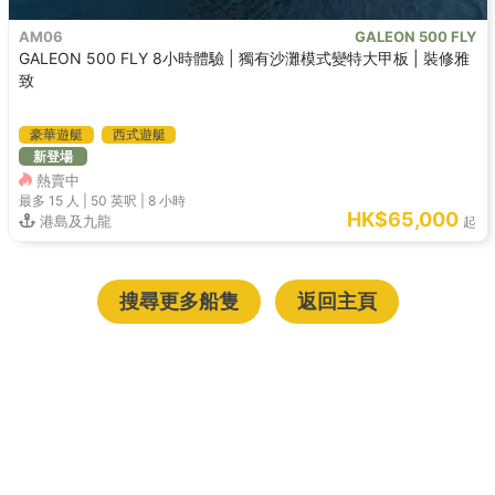
AM06
GALEON 500 FLY
GALEON 500 FLY 8小時體驗 | 獨有沙灘模式變特大甲板 | 裝修雅
致
豪華遊艇
西式遊艇
新登場
熱賣中
最多 15
人 |
50 英呎
|
8 小時
HK$65,000
港島及九龍
起
搜尋更多船隻
返回主頁