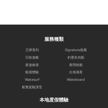
服務種類
王牌系列
Signature推薦
日租遊艇
釣墨魚包船
夜遊維港
夜間租船
船屋體驗
出海過夜
Wakesurf
Wakeboard
船隻駕駛課堂
本地度假體驗