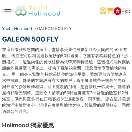
HKD
Toggle navigation
繁體中文
English
简体中文
Yacht Holimood
> GALEON 500 FLY
GALEON 500 FLY
在這片優雅與悠閒的海上，盡情享受我們最創新且令人陶醉的50呎遊
艇。 現在您可以租賃這款絕妙的50呎遊艇，它擁有著獨具特色的「沙
灘模式」，透過兩側的翼狀結構為您帶來獨特體驗。這個模式能夠擴展
船艙的寬度至19呎以上，提供了寬敞的空間，讓您盡情享受愉快的時
光。 另一個令人驚艷的特點是延伸的游泳平臺，讓您更加方便地進入
水中探險。舒適的客廳設有寬大的窗戶，為用餐區域帶來明亮的光線，
與舒適的沙發座椅相襯。登上寬敞的飛橋，您會發現一張桌子、舒適的
座椅和陽光躺椅。這款令人驚嘆的50呎遊艇擁有3間舒適的艙室和2間
浴室，供您與至多15位日租客或6位過夜旅客一同享受。 請在這片美麗
的海洋中放鬆身心，沉浸在奢華與愉悅之中，與摯愛的親朋好友一同度
過難忘的時光。
Holimood 獨家優惠