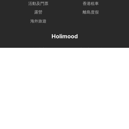
活動及門票
香港租車
露營
離島度假
海外旅遊
Holimood
活動策劃
成為合作夥伴
BLOG
Holimood Shop
中國内地小程序
中國好旅門網站
Booking Radar
網上預訂系統
預訂管理
營銷銷售
顧客管理
收費方案
客戶作品
其他幫助