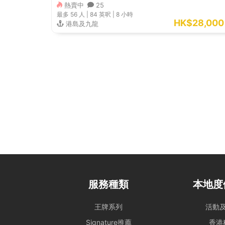
熱賣中
25
最多 56
人 |
84 英呎
|
8 小時
HK$28,000
港島及九龍
服務種類
本地度
王牌系列
活動
Signature推薦
香港