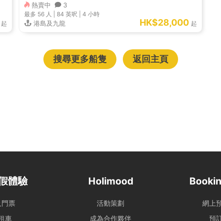
熱賣中
3
最多 56
人 |
84 英呎
|
4 小時
HK$28,000
港島及九龍
起
起
搜尋更多船隻
返回主頁
假體驗
Holimood
Bookin
及門票
活動策劃
網上
租車
成為合作夥伴
預