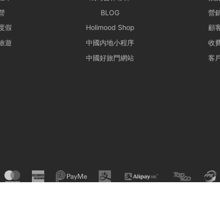
營
BLOG
營
度假
Holimood Shop
顧
旅遊
中國内地小程序
收
中國好旅門網站
客
© Holimood 2026. All right reserved.