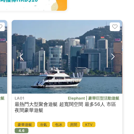
遊艇
LA01
Elephant | 豪華巨型活動遊艇
最熱門大型聚會遊艇 超寬闊空間 最多56人 市區
夜間豪華遊艇
豪華遊艇
冷氣
包冰
房間
KTV
4.6