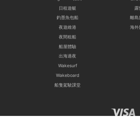
日租遊艇
露
釣墨魚包船
離島
夜遊維港
海外
夜間租船
船屋體驗
出海過夜
Wakesurf
Wakeboard
船隻駕駛課堂