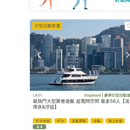
大型活動首選
LA01
Elephant | 豪華巨型活動
最熱門大型聚會遊艇 超寬闊空間 最多56人【送
彈床&浮毯】
打卡水泡
KTV
充氣彈床
冷氣
海上水池
4.4