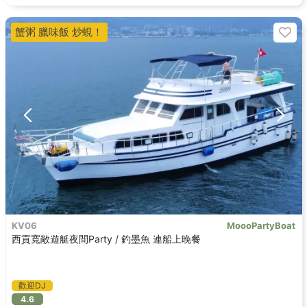
蟹粥 臘味飯 炒蜆！
KV06
MoooPartyBoat
西貢寬敞遊艇夜間Party / 釣墨魚 連船上晚餐
歡迎DJ
4.6