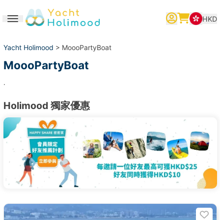
HKD
Toggle navigation
繁體中文
English
简体中文
Yacht Holimood
> MoooPartyBoat
MoooPartyBoat
.
Holimood 獨家優惠