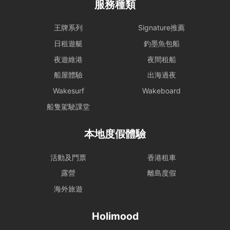
服務種類
王牌系列
Signature推薦
日租遊艇
釣墨魚包船
夜遊維港
夜間租船
船屋體驗
出海過夜
Wakesurf
Wakeboard
船隻駕駛課堂
本地度假體驗
活動及門票
香港租車
露營
離島度假
海外旅遊
Holimood