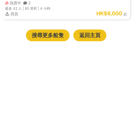
熱賣中
2
最多 42
人 |
60 英呎
|
4 小時
HK$6,000
西貢
起
搜尋更多船隻
返回主頁