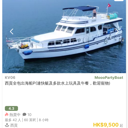
KV06
MoooPartyBoat
西貢全包出海船P(連快艇及多款水上玩具及午餐，歡迎寵物)
4.3
熱賣中
10
最多 42
人 |
60 英呎
|
8 小時
HK$9,500
西貢
起