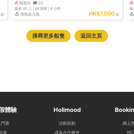
熱賣中
22
最多 40
人 |
68 英呎
|
8 小時
最
HK$7,000
港島及九龍
起
起
搜尋更多船隻
返回主頁
假體驗
Holimood
Bookin
及門票
活動策劃
網上
租車
成為合作夥伴
預