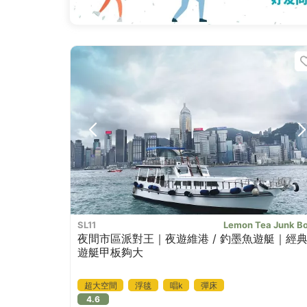
SL11
Lemon Tea Junk B
夜間市區派對王｜夜遊維港 / 釣墨魚遊艇｜經
遊艇甲板夠大
超大空間
浮毯
唱k
彈床
4.6