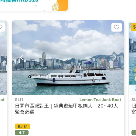
$
oat
SL11
Lemon Tea Junk Boat
SL
典
日間市區派對王｜經典遊艇甲板夠大｜20- 40人
[
聚會必選
富
Bar枱
4.7