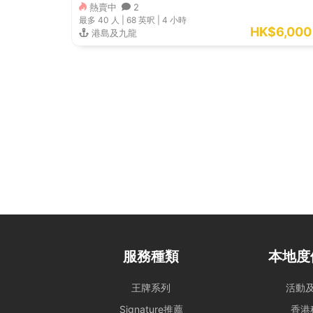
熱賣中
2
最多 40
人 |
68 英呎
|
4 小時
HK$6,000
港島及九龍
服務種類
本地度
王牌系列
活動
Signature推薦
香港