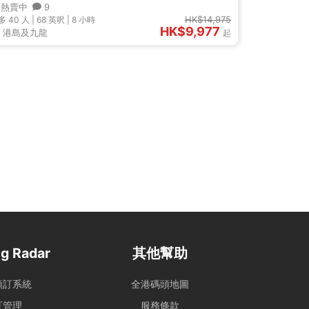
熱賣中
9
HK$14,975
多 40
人 |
68 英呎
|
8 小時
HK$9,977
港島及九龍
起
g Radar
其他幫助
預訂系統
全港碼頭地圖
訂管理
服務條款