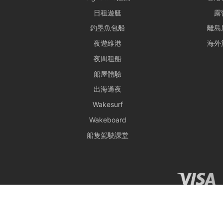
日租遊艇
露
釣墨魚包船
離島
夜遊維港
海外
夜間租船
船屋體驗
出海過夜
Wakesurf
Wakeboard
船隻駕駛課堂