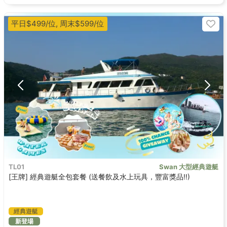
平日$499/位, 周末$599/位
TL01
Swan 大型經典遊艇
[王牌] 經典遊艇全包套餐 (送餐飲及水上玩具，豐富獎品!!)
經典遊艇
新登場