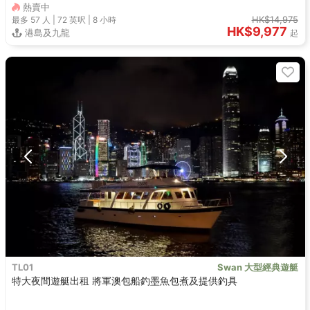
熱賣中
HK$14,975
最多 57
人 |
72 英呎
|
8 小時
HK$9,977
港島及九龍
起
TL01
Swan 大型經典遊艇
特大夜間遊艇出租 將軍澳包船釣墨魚包煮及提供釣具