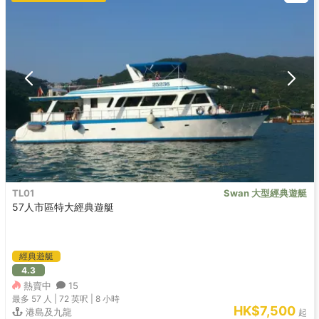
TL01
Swan 大型經典遊艇
57人市區特大經典遊艇
經典遊艇
4.3
熱賣中
15
最多 57
人 |
72 英呎
|
8 小時
HK$7,500
港島及九龍
起