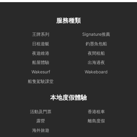
服務種類
王牌系列
Signature推薦
日租遊艇
釣墨魚包船
夜遊維港
夜間租船
船屋體驗
出海過夜
Wakesurf
Wakeboard
船隻駕駛課堂
本地度假體驗
活動及門票
香港租車
露營
離島度假
海外旅遊