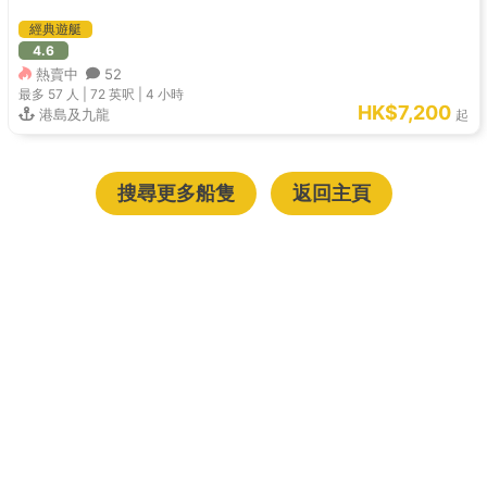
經典遊艇
4.6
熱賣中
52
最多 57
人 |
72 英呎
|
4 小時
HK$7,200
港島及九龍
起
搜尋更多船隻
返回主頁