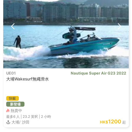
UE01
Nautique Super Air G23 2022
大埔Wakesurf無繩滑水
快艇
新登場
熱賣中
最多6
人 |
23.2 英呎
|
2 小時
1200
大埔/ 沙田
HK$
起