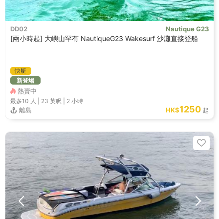
DD02
Nautique G23
[兩小時起] 大嶼山罕有 NautiqueG23 Wakesurf 沙灘直接登船
快艇
新登場
熱賣中
最多10
人 |
23 英呎
|
2 小時
1250
離島
HK$
起