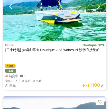
DD02
Nautique G23
[三小時起] 大嶼山罕有 Nautique G23 Wakesurf 沙灘直接登船
快艇
4.5
熱賣中
1
最多10
人 |
23 英呎
|
3 小時
1100
離島
HK$
起