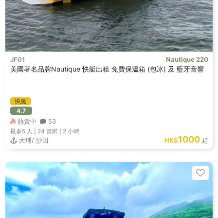
JF01
Nautique 220
美國著名品牌Nautique 快艇出租 免費保溫箱 (包冰) 及 藍牙音響
快艇
4.7
熱賣中
53
最多5
人 |
24 英呎
|
2 小時
1000
大埔/ 沙田
HK$
起